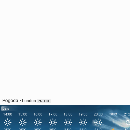
Anglia zbliża się do re­kor­do­wej liczby zgonów z
powodu upałów w tym roku
4231
30 lipca, 16:00
Pogoda
•
London
ZMIANA
Dziś
14:00
15:00
16:00
17:00
18:00
19:00
20:00
20:39
21: