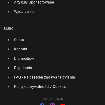
Artykuły Sponsorowane
Wydarzenia
BIURO
O nas
Kontakt
Sprze­daż nie­le­gal­nych pa­pie­ro­sów w UK gwał­tow­nie
Dla mediów
rośnie w obliczu kryzysu kosztów utrzy­ma­nia
Regulamin
1052
18 lipca, 12:00
FAQ - Najczęściej zadawane pytania
Polityka prywatności / Cookies
DOŁĄCZ DO NAS: