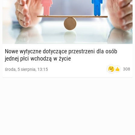
Nowe wy­tycz­ne do­ty­czą­ce prze­strze­ni dla osób
jednej płci wchodzą w życie
308
środa, 5 sierpnia, 13:15