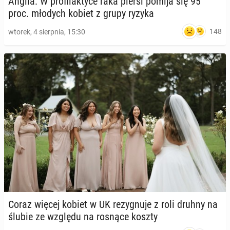
Anglia: W pro­fi­lak­ty­ce raka piersi pomija się 95
proc. młodych kobiet z grupy ryzyka
148
wtorek, 4 sierpnia, 15:30
Coraz więcej kobiet w UK re­zy­gnu­je z roli druhny na
ślubie ze względu na rosnące koszty