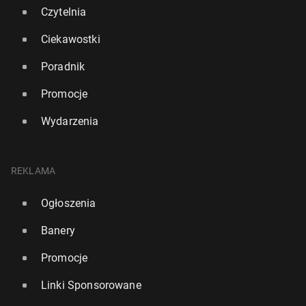
Czytelnia
Ciekawostki
Poradnik
Promocje
Wydarzenia
REKLAMA
Ogłoszenia
Tysiące po­łoż­nych re­zy­gnu­ją z pracy w NHS.
Narasta kryzys kadrowy na od­dzia­łach po­łoż­ni­czych
Banery
311
20 lipca, 15:00
Promocje
Linki Sponsorowane