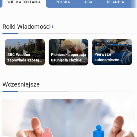
WIELKA BRYTANIA
POLSKA
USA
IRLANDIA
›
Rolki Wiadomości
Pierwsze
Pionierska operacja
BBC Weather
autonomiczne
usunięcia ciężkiej
zapowiada szóstą
Ubery pojawią się
wady wrodzonej
falę upałów w
w Londynie jeszcze
płodu w łonie matki
Londynie
tego lata
Wcześniejsze