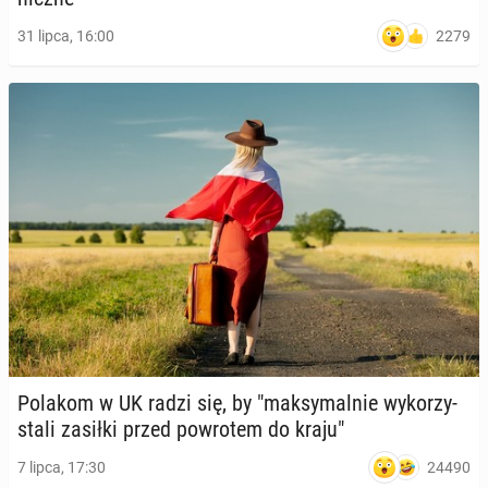
2279
31 lipca, 16:00
Polakom w UK radzi się, by "mak­sy­mal­nie wy­ko­rzy­
sta­li zasiłki przed po­wro­tem do kraju"
24490
7 lipca, 17:30