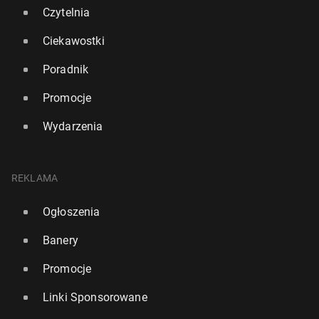
Czytelnia
Ciekawostki
Poradnik
Promocje
Wydarzenia
REKLAMA
Ogłoszenia
Francja prze­dłu­ży­ła po­ro­zu­mie­nie z Wielką Bry­ta­nią
Banery
o od­sy­ła­niu imi­gran­tów
Promocje
1
5 czerwca, 11:45
Linki Sponsorowane