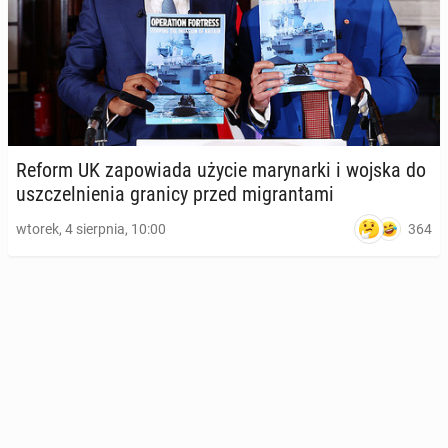
Reform UK za­po­wia­da użycie ma­ry­nar­ki i wojska do
uszczel­nie­nia granicy przed mi­gran­ta­mi
364
wtorek, 4 sierpnia, 10:00