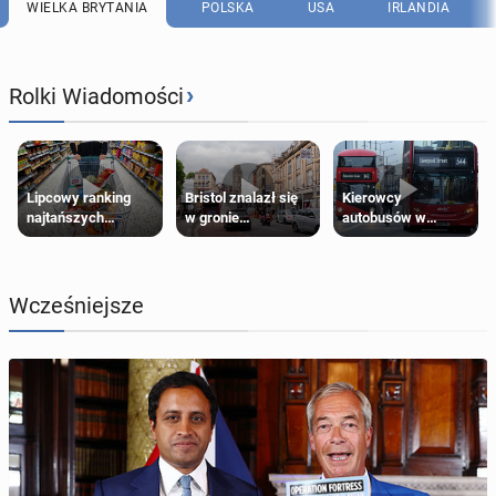
WIELKA BRYTANIA
POLSKA
USA
IRLANDIA
›
Rolki Wiadomości
Lipcowy ranking
Bristol znalazł się
Kierowcy
najtańszych
w gronie
autobusów w
supermarketów
najlepszych
Londynie
kierunków podróży
zapowiadają strajki
na świecie
Wcześniejsze