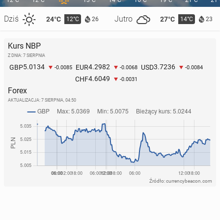
12°C
12°C
13°C
14°C
16°C
19°C
21°C
21
Dziś
Jutro
24°C
27°C
12°C
14°C
26
23
Kurs NBP
Z DNIA: 7 SIERPNIA
5.0134
4.2982
3.7236
GBP
EUR
USD
-0.0085
-0.0068
-0.0084
Bry­tyj­ski rząd uru­cho­mi nowe legalne ścieżki azylu
4.6049
CHF
-0.0031
dla uchodź­ców. Jed­no­cze­śnie za­ostrzy prze­pi­sy
Forex
AKTUALIZACJA:
7 SIERPNIA, 04:50
1139
27 czerwca, 12:00
Źródło: currencybeacon.com