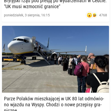
Bry­tyj­ski rząd pod presją po wy­da­rze­niach w Ceucie.
"UK musi wzmoc­nić granice"
4768
poniedziałek, 3 sierpnia, 16:15
Parze Polaków miesz­ka­ją­cej w UK 80 lat od­mó­wio­
no wjazdu na Wyspy. Chodzi o nowe prze­pi­sy gra­
nicz­ne