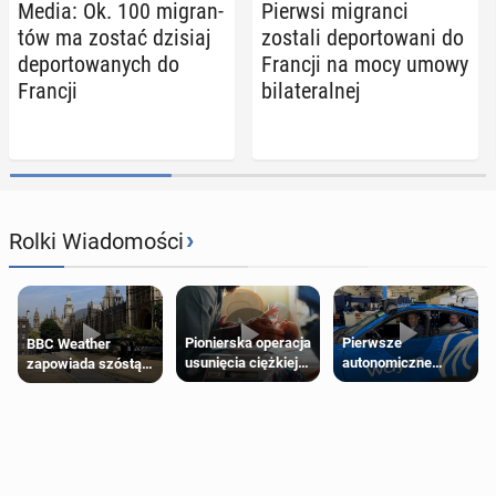
Media: Ok. 100 mi­gran­
Pierwsi mi­gran­ci
tów ma zostać dzisiaj
zostali de­por­to­wa­ni do
de­por­to­wa­nych do
Francji na mocy umowy
Francji
bi­la­te­ral­nej
›
Rolki Wiadomości
Pierwsze
Pionierska operacja
BBC Weather
autonomiczne
usunięcia ciężkiej
zapowiada szóstą
Ubery pojawią się
wady wrodzonej
falę upałów w
w Londynie jeszcze
płodu w łonie matki
Londynie
tego lata