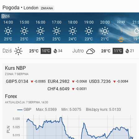
Pogoda
•
London
ZMIANA
Dziś
14:00
15:00
16:00
17:00
18:00
19:00
20:00
20:39
21:
25°C
25°C
25°C
25°C
24°C
23°C
21°C
19
Dziś
Jutro
25°C
28°C
10°C
11°C
34
21
Kurs NBP
Z DNIA: 7 SIERPNIA
5.0134
4.2982
3.7236
GBP
EUR
USD
-0.0085
-0.0068
-0.0084
4.6049
CHF
-0.0031
Forex
AKTUALIZACJA:
7 SIERPNIA, 14:30