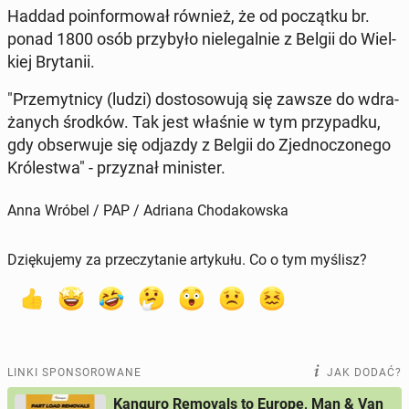
Haddad po­in­for­mo­wał również, że od po­cząt­ku br.
ponad 1800 osób przy­by­ło nie­le­gal­nie z Belgii do Wiel­
kiej Bry­ta­nii.
"Prze­myt­ni­cy (ludzi) do­sto­so­wu­ją się zawsze do wdra­
ża­nych środków. Tak jest właśnie w tym przy­pad­ku,
gdy ob­ser­wu­je się odjazdy z Belgii do Zjed­no­czo­ne­go
Kró­le­stwa" - przy­znał mi­ni­ster.
Anna Wróbel / PAP / Adriana Chodakowska
Dziękujemy za przeczytanie artykułu. Co o tym myślisz?
LINKI SPONSOROWANE
JAK DODAĆ?
Kanguro Removals to Europe, Man & Van