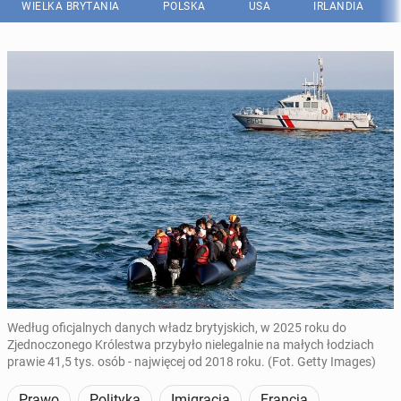
WIELKA BRYTANIA
POLSKA
USA
IRLANDIA
Według oficjalnych danych władz brytyjskich, w 2025 roku do
Zjednoczonego Królestwa przybyło nielegalnie na małych łodziach
prawie 41,5 tys. osób - najwięcej od 2018 roku. (Fot. Getty Images)
Prawo
Polityka
Imigracja
Francja