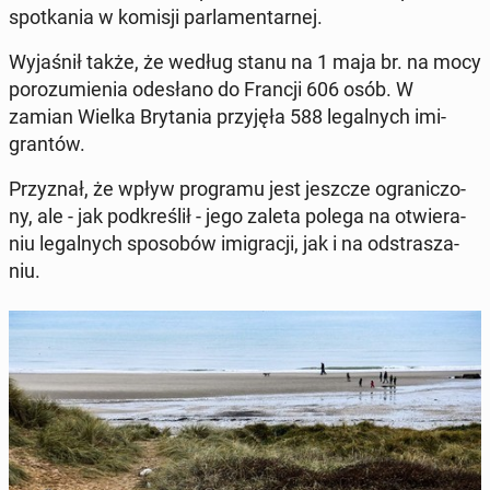
spo­tka­nia w komisji par­la­men­tar­nej.
Wy­ja­śnił także, że według stanu na 1 maja br. na mocy
po­ro­zu­mie­nia ode­sła­no do Francji 606 osób. W
zamian Wielka Bry­ta­nia przy­ję­ła 588 le­gal­nych imi­
gran­tów.
Przy­znał, że wpływ pro­gra­mu jest jeszcze ogra­ni­czo­
ny, ale - jak pod­kre­ślił - jego zaleta polega na otwie­ra­
niu le­gal­nych spo­so­bów imi­gra­cji, jak i na od­stra­sza­
niu.