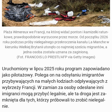
Plaża Wi­me­reux we Francji, na której widać ponton i ka­mi­zel­ki ra­tun­
ko­we, praw­do­po­dob­nie wy­rzu­co­ne przez morze. Od po­cząt­ku 2026
roku podczas próby nie­le­gal­ne­go prze­kro­cze­nia kanału La Manche w
kie­run­ku Wiel­kiej Bry­ta­nii utonęło co naj­mniej sześciu mi­gran­tów
, a
jedna osoba została uznana za za­gi­nio­ną.
(Fot. FRAN­CO­IS LO PRESTI/AFP via Getty Images)
Uru­cho­mio­ny w lipcu 2025 roku program za­po­wia­da­no
jako pi­lo­ta­żo­wy. Polega on na od­sy­ła­niu imi­gran­tów
przy­by­wa­ją­cych na małych ło­dziach od­pły­wa­ją­cych z
wy­brze­ży Francji. W zamian za osoby ode­sła­ne inni
imi­gran­ci mogą przybyć le­gal­nie, ale ta droga jest za­
mknię­ta dla tych, którzy pró­bo­wa­li to zrobić nie­le­gal­
nie.