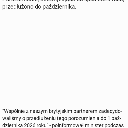
prze­dłu­żo­no do paź­dzier­ni­ka.
"Wspól­nie z naszym bry­tyj­skim part­ne­rem za­de­cy­do­
wa­li­śmy o prze­dłu­że­niu tego po­ro­zu­mie­nia do 1 paź­
dzier­ni­ka 2026 roku" - po­in­for­mo­wał mi­ni­ster podczas