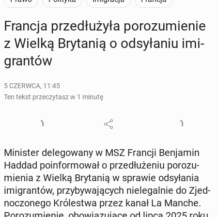
Francja prze­dłu­ży­ła po­ro­zu­mie­nie
z Wielką Bry­ta­nią o od­sy­ła­niu imi­
gran­tów
5 CZERWCA, 11:45
Ten tekst przeczytasz w 1 minutę
Mi­ni­ster de­le­go­wa­ny w MSZ Francji Ben­ja­min
Haddad po­in­for­mo­wał o prze­dłu­że­niu po­ro­zu­
mie­nia z Wielką Bry­ta­nią w sprawie od­sy­ła­nia
imi­gran­tów, przy­by­wa­ją­cych nie­le­gal­nie do Zjed­
no­czo­ne­go Kró­le­stwa przez kanał La Manche.
Po­ro­zu­mie­nie, obo­wią­zu­ją­ce od lipca 2025 roku,