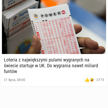
Loteria z naj­więk­szy­mi pulami wy­gra­nych na
świecie star­tu­je w UK. Do wy­gra­nia nawet miliard
funtów
3773
21 lipca, 08:00