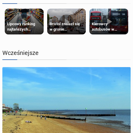
Lipcowy ranking
Bristol znalazł się
Kierowcy
najtańszych
w gronie
autobusów w
supermarketów
najlepszych
Londynie
kierunków podróży
zapowiadają strajki
na świecie
Wcześniejsze