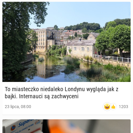
To mia­stecz­ko nie­da­le­ko Londynu wygląda jak z
bajki. In­ter­nau­ci są za­chwy­ce­ni
1203
23 lipca, 08:00