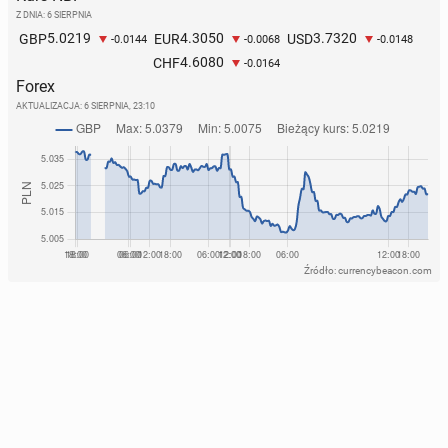
Z DNIA: 6 SIERPNIA
5.0219
4.3050
3.7320
GBP
EUR
USD
-0.0144
-0.0068
-0.0148
Naj­po­pu­lar­niej­sze imiona nada­wa­ne dzie­ciom w
4.6080
CHF
-0.0164
2025 r. w Anglii i Walii. W ran­kin­gu są nowe pro­po­
Forex
zy­cje
AKTUALIZACJA:
6 SIERPNIA, 23:10
397
12 lipca, 09:00
Źródło: currencybeacon.com