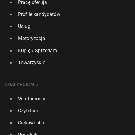
Pracę oferują
Profile kandydatów
Usługi
Motoryzacja
Kupię / Sprzedam
Towarzyskie
DZIAŁY PORTALU
"Pięknie utrzy­ma­na" dziel­ni­ca Londynu uznana za
jedno z naj­ład­niej­szych miejsc do życia w UK
Wiadomości
3555
10 lipca, 08:00
Czytelnia
Ciekawostki
Poradnik