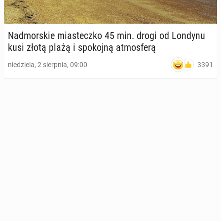
Nad­mor­skie mia­stecz­ko 45 min. drogi od Londynu
kusi złotą plażą i spo­koj­ną at­mos­fe­rą
3391
niedziela, 2 sierpnia, 09:00