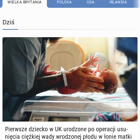
WIELKA BRYTANIA
POLSKA
USA
IRLANDIA
Dziś
Pierw­sze dziecko w UK uro­dzo­ne po ope­ra­cji usu­
nię­cia cięż­kiej wady wro­dzo­nej płodu w łonie matki