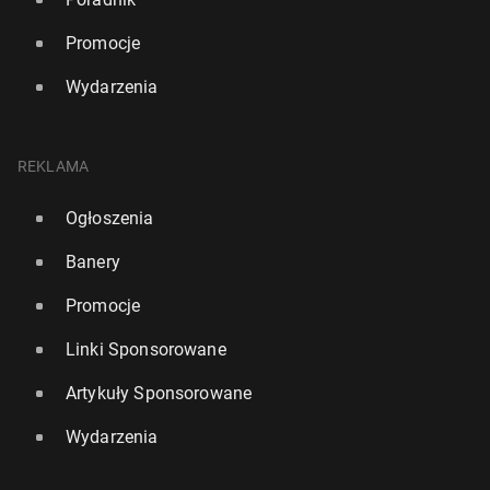
Promocje
Wydarzenia
REKLAMA
Ogłoszenia
Banery
Oto mało znany region Wiel­kiej Bry­ta­nii z pięk­ny­mi
plażami i bez tłumów tu­ry­stów
Promocje
346
7 lipca, 08:00
Linki Sponsorowane
Artykuły Sponsorowane
Wydarzenia