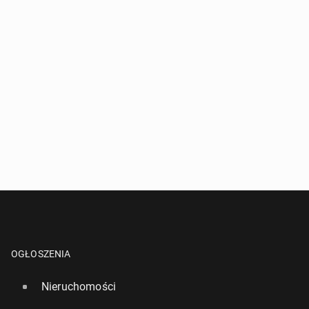
Ewen­tu­al­ne zwy­cię­stwo Anglii w Mi­strzo­stwach
Świata może ozna­czać do­dat­ko­wy bank holiday
8158
10 lipca, 13:45
OGŁOSZENIA
Nieruchomości