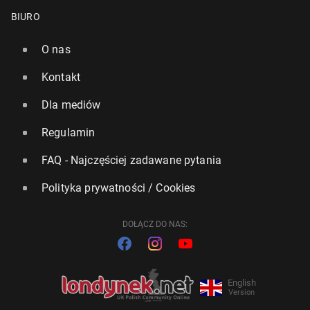
BIURO
O nas
Kontakt
Dla mediów
Regulamin
Nie­do­ce­nia­ne bry­tyj­skie miasto, które według tu­ry­
stów ma włoski klimat
FAQ - Najczęściej zadawane pytania
232
6 lipca, 08:00
Polityka prywatności / Cookies
DOŁĄCZ DO NAS:
English
Version