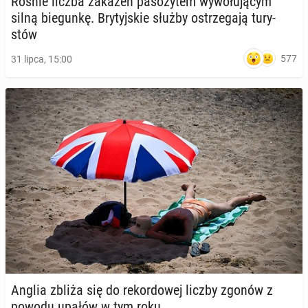
Rośnie liczba zakażeń pa­so­ży­tem wy­wo­łu­ją­cym
silną bie­gun­kę. Bry­tyj­skie służby ostrze­ga­ją tu­ry­
stów
577
31 lipca, 15:00
Anglia zbliża się do re­kor­do­wej liczby zgonów z
powodu upałów w tym roku