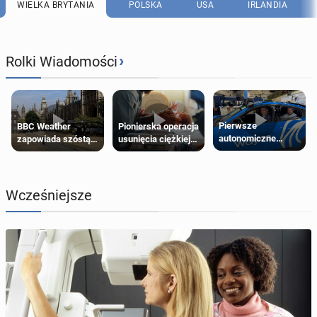
WIELKA BRYTANIA
POLSKA
USA
IRLANDIA
›
Rolki Wiadomości
Pierwsze
Pionierska operacja
BBC Weather
autonomiczne
usunięcia ciężkiej
zapowiada szóstą
Ubery pojawią się
wady wrodzonej
falę upałów w
w Londynie jeszcze
płodu w łonie matki
Londynie
tego lata
Wcześniejsze