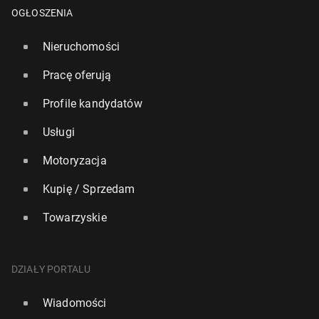
OGŁOSZENIA
Nieruchomości
Pracę oferują
Profile kandydatów
Usługi
Motoryzacja
Kupię / Sprzedam
Towarzyskie
DZIAŁY PORTALU
Bry­tyj­skie dzieci będą jednym z naj­mniej zdro­wych
pokoleń od dzie­się­cio­le­ci
Wiadomości