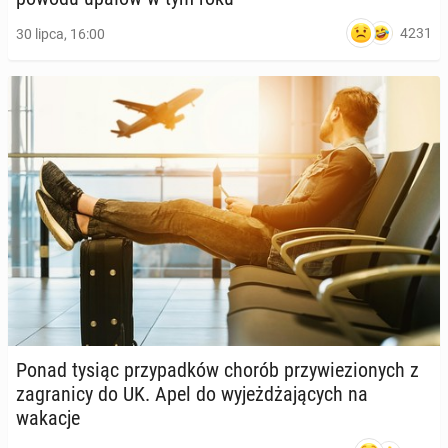
4231
30 lipca, 16:00
Ponad tysiąc przy­pad­ków chorób przy­wie­zio­nych z
za­gra­ni­cy do UK. Apel do wy­jeż­dża­ją­cych na
wakacje