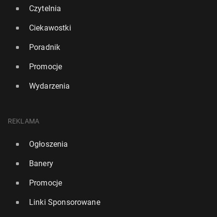
361
16 lipca, 11:15
Czytelnia
Ciekawostki
Poradnik
Promocje
Wydarzenia
REKLAMA
Ogłoszenia
Banery
Kolejny zgon zwią­za­ny z odrą w Anglii. Ponad
połowa zakażeń przy­pa­da na Londyn
Promocje
653
11 lipca, 11:00
Linki Sponsorowane