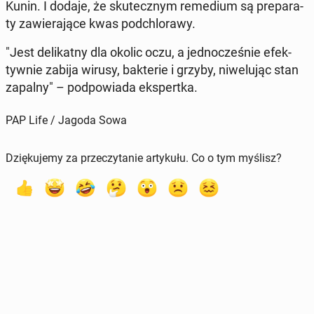
Kunin. I dodaje, że sku­tecz­nym re­me­dium są pre­pa­ra­
ty za­wie­ra­ją­ce kwas pod­chlo­ra­wy.
"Jest de­li­kat­ny dla okolic oczu, a jed­no­cze­śnie efek­
tyw­nie zabija wirusy, bak­te­rie i grzyby, ni­we­lu­jąc stan
zapalny" – pod­po­wia­da eks­pert­ka.
PAP Life / Jagoda Sowa
Dziękujemy za przeczytanie artykułu. Co o tym myślisz?