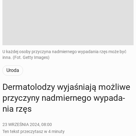
U każdej osoby przyczyna nadmiernego wypadania rzęs może być
inna. (Fot. Getty Images)
Uroda
Der­ma­to­lo­dzy wy­ja­śnia­ją możliwe
przy­czy­ny nad­mier­ne­go wy­pa­da­
nia rzęs
23 WRZEŚNIA 2024, 08:00
Ten tekst przeczytasz w 4 minuty