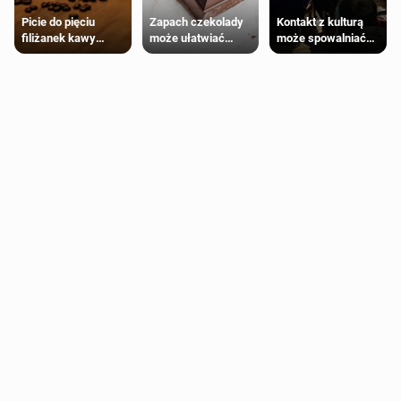
Zapach czekolady
Kontakt z kulturą
Picie do pięciu
może ułatwiać
może spowalniać
filiżanek kawy
trening siłowy
starzenie
dziennie jest
bezpieczne dla
większości
dorosłych