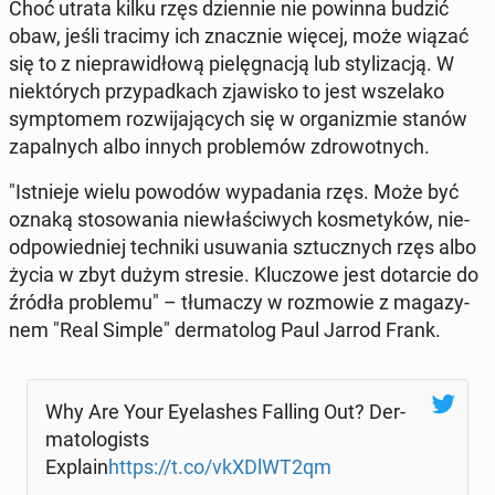
Choć utrata kilku rzęs dzien­nie nie powinna budzić
obaw, jeśli tracimy ich znacz­nie więcej, może wiązać
się to z nie­pra­wi­dło­wą pie­lę­gna­cją lub sty­li­za­cją. W
nie­któ­rych przy­pad­kach zja­wi­sko to jest wsze­la­ko
symp­to­mem roz­wi­ja­ją­cych się w or­ga­ni­zmie stanów
za­pal­nych albo innych pro­ble­mów zdro­wot­nych.
"Ist­nie­je wielu powodów wy­pa­da­nia rzęs. Może być
oznaką sto­so­wa­nia nie­wła­ści­wych ko­sme­ty­ków, nie­
od­po­wied­niej tech­ni­ki usu­wa­nia sztucz­nych rzęs albo
życia w zbyt dużym stresie. Klu­czo­we jest do­tar­cie do
źródła pro­ble­mu" – tłu­ma­czy w roz­mo­wie z ma­ga­zy­
nem "Real Simple" der­ma­to­log Paul Jarrod Frank.
Why Are Your Ey­ela­shes Falling Out? Der­
ma­to­lo­gi­sts
Explain
https://t.co/vkXDlWT2qm