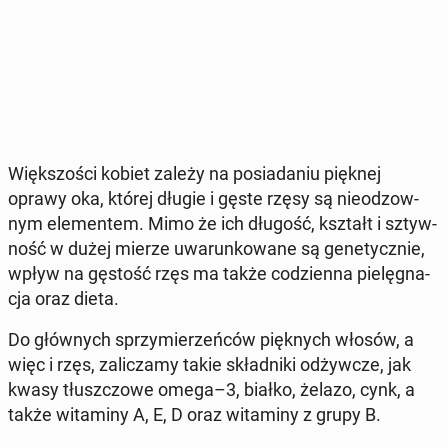
Więk­szo­ści kobiet zależy na po­sia­da­niu pięknej
oprawy oka, której długie i gęste rzęsy są nie­odzow­
nym ele­men­tem. Mimo że ich długość, kształt i sztyw­
ność w dużej mierze uwa­run­ko­wa­ne są ge­ne­tycz­nie,
wpływ na gęstość rzęs ma także co­dzien­na pie­lę­gna­
cja oraz dieta.
Do głów­nych sprzy­mie­rzeń­ców pięk­nych włosów, a
więc i rzęs, za­li­cza­my takie skład­ni­ki od­żyw­cze, jak
kwasy tłusz­czo­we omega–3, białko, żelazo, cynk, a
także wi­ta­mi­ny A, E, D oraz wi­ta­mi­ny z grupy B.