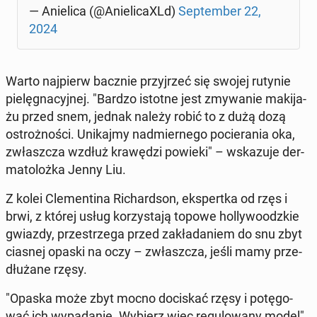
— Anie­li­ca (@Anie­li­ca­XLd)
Sep­tem­ber 22,
2024
Warto naj­pierw bacznie przyj­rzeć się swojej rutynie
pie­lę­gna­cyj­nej. "Bardzo istotne jest zmy­wa­nie ma­ki­ja­
żu przed snem, jednak należy robić to z dużą dozą
ostroż­no­ści. Uni­kaj­my nad­mier­ne­go po­cie­ra­nia oka,
zwłasz­cza wzdłuż kra­wę­dzi powieki" – wska­zu­je der­
ma­to­loż­ka Jenny Liu.
Z kolei Cle­men­ti­na Ri­chard­son, eks­pert­ka od rzęs i
brwi, z której usług ko­rzy­sta­ją topowe hol­ly­wo­odz­kie
gwiazdy, prze­strze­ga przed za­kła­da­niem do snu zbyt
ciasnej opaski na oczy – zwłasz­cza, jeśli mamy prze­
dłu­ża­ne rzęsy.
"Opaska może zbyt mocno do­ci­skać rzęsy i po­tę­go­
wać ich wy­pa­da­nie. Wybierz więc re­gu­lo­wa­ny model"