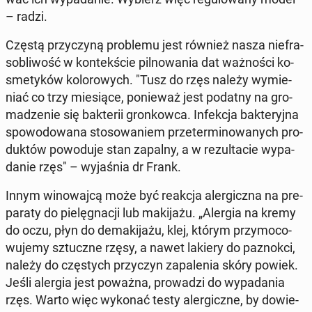
– radzi.
Częstą przy­czy­ną pro­ble­mu jest również nasza nie­fra­
so­bli­wość w kon­tek­ście pil­no­wa­nia dat waż­no­ści ko­
sme­ty­ków ko­lo­ro­wych. "Tusz do rzęs należy wy­mie­
niać co trzy mie­sią­ce, po­nie­waż jest podatny na gro­
ma­dze­nie się bak­te­rii gron­kow­ca. In­fek­cja bak­te­ryj­na
spo­wo­do­wa­na sto­so­wa­niem prze­ter­mi­no­wa­nych pro­
duk­tów po­wo­du­je stan zapalny, a w re­zul­ta­cie wy­pa­
da­nie rzęs" – wy­ja­śnia dr Frank.
Innym wi­no­waj­cą może być reakcja aler­gicz­na na pre­
pa­ra­ty do pie­lę­gna­cji lub ma­ki­ja­żu. „Alergia na kremy
do oczu, płyn do de­ma­ki­ja­żu, klej, którym przy­mo­co­
wu­je­my sztucz­ne rzęsy, a nawet lakiery do pa­znok­ci,
należy do czę­stych przy­czyn za­pa­le­nia skóry powiek.
Jeśli alergia jest poważna, pro­wa­dzi do wy­pa­da­nia
rzęs. Warto więc wykonać testy aler­gicz­ne, by do­wie­