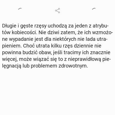
Długie i gęste rzęsy uchodzą za jeden z atry­bu­
tów ko­bie­co­ści. Nie dziwi zatem, że ich wzmo­żo­
ne wy­pa­da­nie jest dla nie­któ­rych nie lada utra­
pie­niem. Choć utrata kilku rzęs dzien­nie nie
powinna budzić obaw, jeśli tracimy ich znacz­nie
więcej, może wiązać się to z nie­pra­wi­dło­wą pie­
lę­gna­cją lub pro­ble­mem zdro­wot­nym.