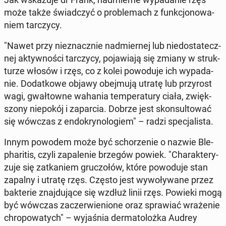
może także świad­czyć o pro­ble­mach z funk­cjo­no­wa­
niem tar­czy­cy.
"Nawet przy nie­znacz­nie nad­mier­nej lub nie­do­sta­tecz­
nej ak­tyw­no­ści tar­czy­cy, po­ja­wia­ją się zmiany w struk­
tu­rze włosów i rzęs, co z kolei po­wo­du­je ich wy­pa­da­
nie. Do­dat­ko­we objawy obej­mu­ją utratę lub przy­rost
wagi, gwał­tow­ne wahania tem­pe­ra­tu­ry ciała, zwięk­
szo­ny nie­po­kój i za­par­cia. Dobrze jest skon­sul­to­wać
się wówczas z en­do­kry­no­lo­giem" – radzi spe­cja­li­sta.
Innym powodem może być scho­rze­nie o nazwie Ble­
pha­ri­tis, czyli za­pa­le­nie brzegów powiek. "Cha­rak­te­ry­
zu­je się za­tka­niem gru­czo­łów, które po­wo­du­je stan
zapalny i utratę rzęs. Często jest wy­wo­ły­wa­ne przez
bak­te­rie znaj­du­ją­ce się wzdłuż linii rzęs. Powieki mogą
być wówczas za­czer­wie­nio­ne oraz spra­wiać wra­że­nie
chro­po­wa­tych" – wy­ja­śnia der­ma­to­loż­ka Audrey