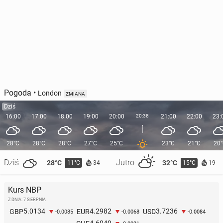
Pogoda
•
London
ZMIANA
Dziś
16:00
17:00
18:00
19:00
20:00
20:38
21:00
22:00
23:
28°C
28°C
28°C
27°C
25°C
23°C
21°C
20
Dziś
Jutro
28°C
32°C
11°C
15°C
34
19
Kurs NBP
Z DNIA: 7 SIERPNIA
5.0134
4.2982
3.7236
GBP
EUR
USD
-0.0085
-0.0068
-0.0084