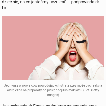
dzieć się, na co je­ste­śmy uczu­le­ni" – pod­po­wia­da dr
Liu.
Jednym z wi­no­waj­ców po­wo­du­ją­cych utratę rzęs może być reakcja
aler­gicz­na na pre­pa­ra­ty do pie­lę­gna­cji lub ma­ki­ja­żu. (Fot. Getty
Images)
Jak wska­zu­je dr Frank, nad­mier­ne wy­pa­da­nie rzęs