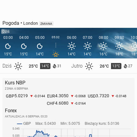
Pogoda
•
London
ZMIANA
Dziś
03:00
04:00
05:00
05:32
06:00
07:00
08:00
09:00
10:
15°C
15°C
14°C
14°C
14°C
16°C
18°C
18
Dziś
Jutro
25°C
26°C
14°C
13°C
31
27
Kurs NBP
Z DNIA: 6 SIERPNIA
5.0219
4.3050
3.7320
GBP
EUR
USD
-0.0144
-0.0068
-0.0148
4.6080
CHF
-0.0164
Forex
AKTUALIZACJA:
6 SIERPNIA, 03:20