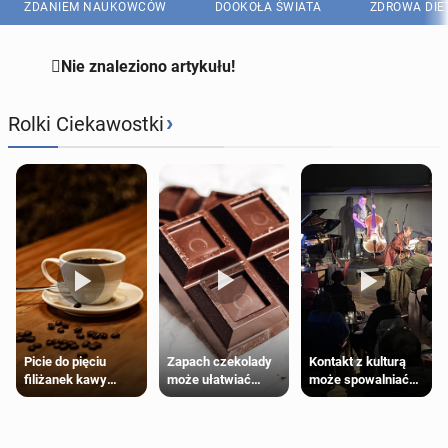
ZDANIEM NAUKOWCÓW
DOOKOŁA ŚWIATA
ZDROWA DIE

Nie znaleziono artykułu!
›
Rolki Ciekawostki
Zapach czekolady
Kontakt z kulturą
Picie do pięciu
może ułatwiać
może spowalniać
filiżanek kawy
trening siłowy
starzenie
dziennie jest
bezpieczne dla
większości