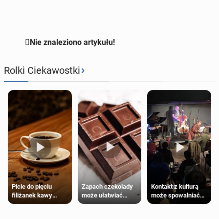

Nie znaleziono artykułu!
›
Rolki Ciekawostki
Zapach czekolady
Kontakt z kulturą
Picie do pięciu
może ułatwiać
może spowalniać
filiżanek kawy
trening siłowy
starzenie
dziennie jest
bezpieczne dla