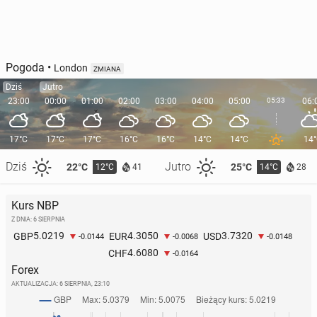
Pogoda
•
London
ZMIANA
Dziś
Jutro
23:00
00:00
01:00
02:00
03:00
04:00
05:00
05:33
06:
17°C
17°C
17°C
16°C
16°C
14°C
14°C
14
Dziś
Jutro
22°C
25°C
12°C
14°C
41
28
Kurs NBP
Z DNIA: 6 SIERPNIA
5.0219
4.3050
3.7320
GBP
EUR
USD
-0.0144
-0.0068
-0.0148
4.6080
CHF
-0.0164
Forex
AKTUALIZACJA:
6 SIERPNIA, 23:10