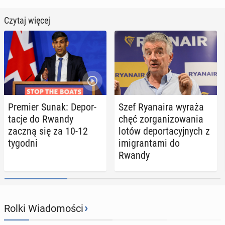
Czytaj więcej
Premier Sunak: De­por­
Szef Ry­ana­ira wyraża
ta­cje do Rwandy
chęć zor­ga­ni­zo­wa­nia
zaczną się za 10-12
lotów de­por­ta­cyj­nych z
tygodni
imi­gran­ta­mi do
Rwandy
›
Rolki Wiadomości