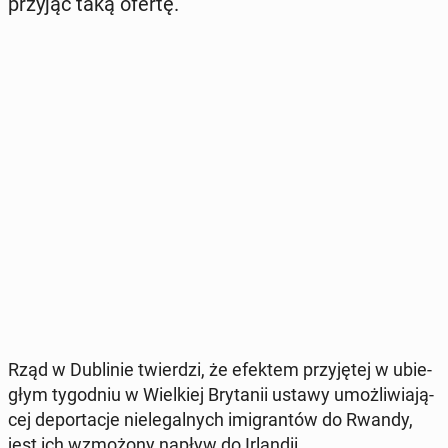
przyjąć taką ofertę.
Rząd w Du­bli­nie twier­dzi, że efektem przy­ję­tej w ubie­
głym ty­go­dniu w Wiel­kiej Bry­ta­nii ustawy umoż­li­wia­ją­
cej de­por­ta­cje nie­le­gal­nych imi­gran­tów do Rwandy,
jest ich wzmo­żo­ny napływ do Ir­lan­dii.