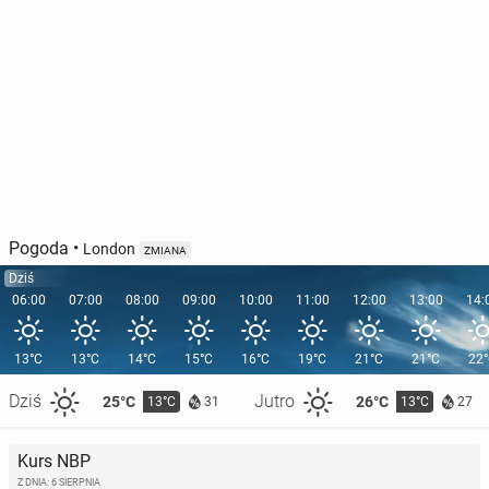
Pogoda
•
London
ZMIANA
Dziś
06:00
07:00
08:00
09:00
10:00
11:00
12:00
13:00
14:
13°C
13°C
14°C
15°C
16°C
19°C
21°C
21°C
22
Dziś
Jutro
25°C
26°C
13°C
13°C
31
27
Kurs NBP
Z DNIA: 6 SIERPNIA