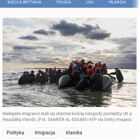
WIELKA BRYTANIA
POLSKA
USA
IRLANDIA
Nielegalni imigranci stali się obecnie kością niezgody pomiędzy UK a
Republiką Irlandii. (Fot. SAMEER AL-DOUMY/AFP via Getty Images)
Polityka
Imigracja
Irlandia