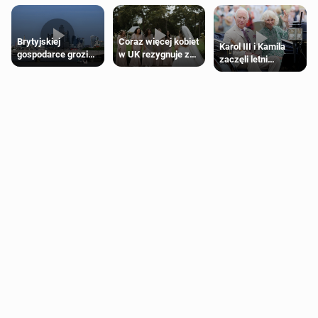
Brytyjskiej
Coraz więcej kobiet
Karol III i Kamila
gospodarce grozi
w UK rezygnuje z
zaczęli letni
recesja, jeśli
roli druhny na
odpoczynek po
kryzys na Bliskim
ślubie
Igrzyskach
Wschodzie się
Wspólnoty w
przedłuży
Glasgow