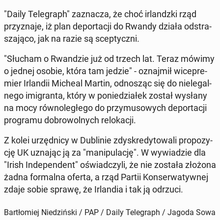
"Daily Te­le­graph" za­zna­cza, że choć ir­landz­ki rząd
przy­zna­je, iż plan de­por­ta­cji do Rwandy działa od­stra­
sza­ją­co, jak na razie są scep­tycz­ni.
"Słucham o Rwan­dzie już od trzech lat. Teraz mówimy
o jednej osobie, która tam jedzie" - oznaj­mił wi­ce­pre­
mier Ir­lan­dii Micheal Martin, od­no­sząc się do nie­le­gal­
ne­go imi­gran­ta, który w po­nie­dzia­łek został wysłany
na mocy rów­no­le­głe­go do przy­mu­so­wych de­por­ta­cji
pro­gra­mu do­bro­wol­nych re­lo­ka­cji.
Z kolei urzęd­ni­cy w Du­bli­nie zdys­kre­dy­to­wa­li pro­po­zy­
cję UK uznając ją za "ma­ni­pu­la­cję". W wy­wia­dzie dla
"Irish In­de­pen­dent" oświad­czy­li, że nie została złożona
żadna for­mal­na oferta, a rząd Partii Kon­ser­wa­tyw­nej
zdaje sobie sprawę, że Ir­lan­dia i tak ją odrzuci.
Bartłomiej Niedziński / PAP / Daily Telegraph / Jagoda Sowa