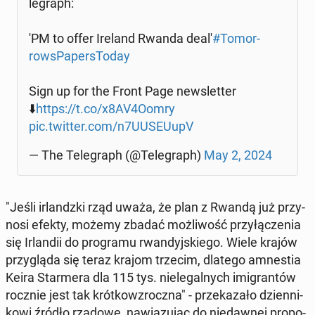
le­graph:
'PM to offer Ireland Rwanda deal'
#To­mor­
row­sPa­per­sTo­day
Sign up for the Front Page new­slet­ter
⬇️
https://t.co/x8AV4Oomry
pic.twitter.com/n7UUSEU­upV
— The Te­le­graph (@Te­le­graph)
May 2, 2024
"Jeśli ir­landz­ki rząd uważa, że plan z Rwandą już przy­
no­si efekty, możemy zbadać moż­li­wość przy­łą­cze­nia
się Ir­lan­dii do pro­gra­mu rwan­dyj­skie­go. Wiele krajów
przy­glą­da się teraz krajom trzecim, dlatego amne­stia
Keira Star­me­ra dla 115 tys. nie­le­gal­nych imi­gran­tów
rocznie jest tak krót­ko­wzrocz­na" - prze­ka­za­ło dzien­ni­
ko­wi źródło rządowe, na­wią­zu­jąc do nie­daw­nej pro­po­