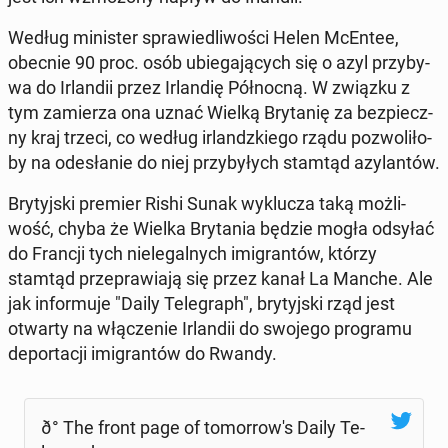
Według mi­ni­ster spra­wie­dli­wo­ści Helen McEntee,
obecnie 90 proc. osób ubie­ga­ją­cych się o azyl przy­by­
wa do Ir­lan­dii przez Ir­lan­dię Pół­noc­ną. W związku z
tym za­mie­rza ona uznać Wielką Bry­ta­nię za bez­piecz­
ny kraj trzeci, co według ir­landz­kie­go rządu po­zwo­li­ło­
by na ode­sła­nie do niej przy­by­łych stamtąd azy­lan­tów.
Bry­tyj­ski premier Rishi Sunak wy­klu­cza taką moż­li­
wość, chyba że Wielka Bry­ta­nia będzie mogła odsyłać
do Francji tych nie­le­gal­nych imi­gran­tów, którzy
stamtąd prze­pra­wia­ją się przez kanał La Manche. Ale
jak in­for­mu­je "Daily Te­le­graph", bry­tyj­ski rząd jest
otwarty na włą­cze­nie Ir­lan­dii do swojego pro­gra­mu
de­por­ta­cji imi­gran­tów do Rwandy.
ð° The front page of to­mor­ro­w's Daily Te­