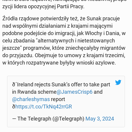
zy­cji lidera opo­zy­cyj­nej Partii Pracy.
Źródła rządowe po­twier­dzi­ły też, że Sunak pracuje
nad wspól­ny­mi dzia­ła­nia­mi z krajami ma­ją­cy­mi
podobne po­dej­ście do imi­gra­cji, jak Włochy i Dania, w
celu zba­da­nia "al­ter­na­tyw­nych i nie­te­sto­wa­nych
jeszcze" pro­gra­mów, które znie­chę­ca­ły­by mi­gran­tów
do przy­jaz­du. Obej­mu­je to umowy z krajami trze­ci­mi,
w których roz­pa­try­wa­ne byłyby wnioski azylowe.
ð´I­re­land rejects Sunak’s offer to take part
in Rwanda scheme
@Ja­me­sCrisp6
and
@char­le­shy­mas
report
ð
https://t.co/TkNq42rrGR
— The Te­le­graph (@Te­le­graph)
May 3, 2024