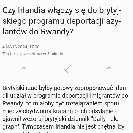
Czy Ir­lan­dia włączy się do bry­tyj­
skie­go pro­gra­mu de­por­ta­cji azy­
lan­tów do Rwandy?
4 MAJA 2024, 17:00
Ten tekst przeczytasz w 3 minuty
Bry­tyj­ski rząd byłby gotowy za­pro­po­no­wać Ir­lan­
dii udział w pro­gra­mie de­por­ta­cji imi­gran­tów do
Rwandy, co miałoby być roz­wią­za­niem sporu
między oby­dwo­ma krajami o ich od­sy­ła­nie -
ujawnił wczoraj bry­tyj­ski dzien­nik "Daily Te­le­
graph". Tym­cza­sem Ir­lan­dia nie jest chętna, by