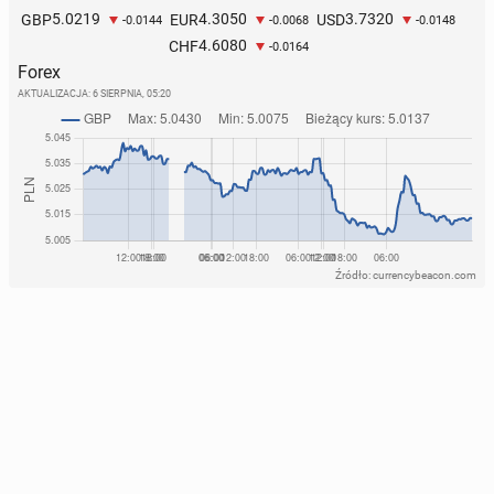
5.0219
4.3050
3.7320
GBP
EUR
USD
-0.0144
-0.0068
-0.0148
4.6080
CHF
-0.0164
Forex
AKTUALIZACJA:
6 SIERPNIA, 05:20
Źródło: currencybeacon.com