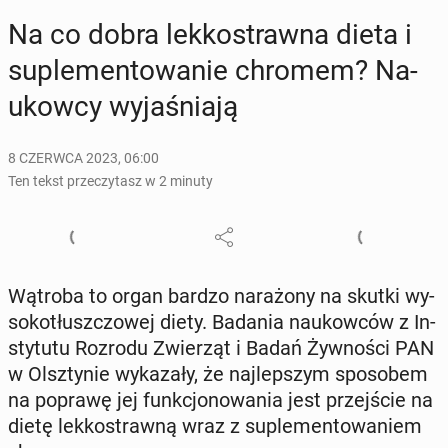
Na co dobra lek­ko­straw­na dieta i
su­ple­men­to­wa­nie chromem? Na­
ukow­cy wy­ja­śnia­ją
8 CZERWCA 2023, 06:00
Ten tekst przeczytasz w 2 minuty
Wątroba to organ bardzo na­ra­żo­ny na skutki wy­
so­ko­tłusz­czo­wej diety. Badania na­ukow­ców z In­
sty­tu­tu Rozrodu Zwie­rząt i Badań Żyw­no­ści PAN
w Olsz­ty­nie wy­ka­za­ły, że naj­lep­szym spo­so­bem
na poprawę jej funk­cjo­no­wa­nia jest przej­ście na
dietę lek­ko­straw­ną wraz z su­ple­men­to­wa­niem