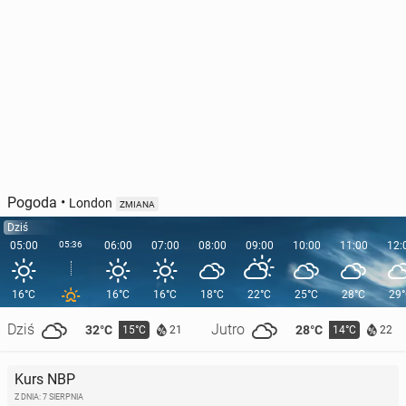
Pogoda
•
London
ZMIANA
Dziś
05:00
05:36
06:00
07:00
08:00
09:00
10:00
11:00
12:
16°C
16°C
16°C
18°C
22°C
25°C
28°C
29
Dziś
Jutro
32°C
28°C
15°C
14°C
21
22
Kurs NBP
Z DNIA: 7 SIERPNIA