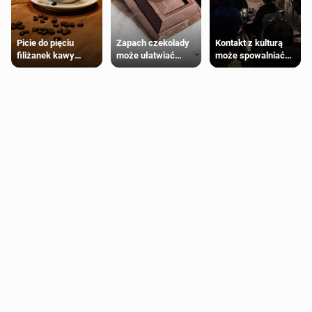
Zapach czekolady
Kontakt z kulturą
Picie do pięciu
może ułatwiać
może spowalniać
filiżanek kawy
trening siłowy
starzenie
dziennie jest
bezpieczne dla
większości
dorosłych