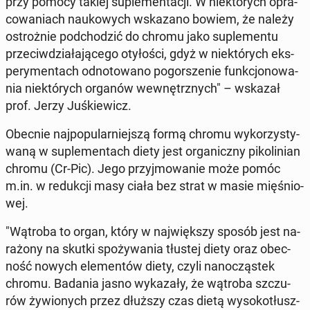
przy pomocy takiej su­ple­men­ta­cji. W nie­któ­rych opra­
co­wa­niach na­uko­wych wska­za­no bowiem, że należy
ostroż­nie pod­cho­dzić do chromu jako su­ple­men­tu
prze­ciw­dzia­ła­ją­ce­go oty­ło­ści, gdyż w nie­któ­rych eks­
pe­ry­men­tach od­no­to­wa­no po­gor­sze­nie funk­cjo­no­wa­
nia nie­któ­rych organów we­wnętrz­nych" – wskazał
prof. Jerzy Juś­kie­wicz.
Obecnie naj­po­pu­lar­niej­szą formą chromu wy­ko­rzy­sty­
wa­ną w su­ple­men­tach diety jest or­ga­nicz­ny pi­ko­li­nian
chromu (Cr-Pic). Jego przyj­mo­wa­nie może pomóc
m.in. w re­duk­cji masy ciała bez strat w masie mię­śnio­
wej.
"Wątroba to organ, który w naj­więk­szy sposób jest na­
ra­żo­ny na skutki spo­ży­wa­nia tłustej diety oraz obec­
ność nowych ele­men­tów diety, czyli na­no­czą­stek
chromu. Badania jasno wy­ka­za­ły, że wątroba szczu­
rów ży­wio­nych przez dłuższy czas dietą wy­so­ko­tłusz­