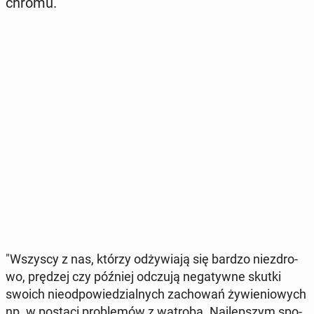
chromu.
"Wszyscy z nas, którzy od­ży­wia­ją się bardzo nie­zdro­
wo, prędzej czy później odczują ne­ga­tyw­ne skutki
swoich nie­od­po­wie­dzial­nych za­cho­wań ży­wie­nio­wych
np. w postaci pro­ble­mów z wątrobą. Naj­lep­szym spo­