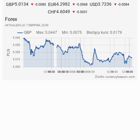
5.0134
4.2982
3.7236
GBP
EUR
USD
-0.0085
-0.0068
-0.0084
4.6049
CHF
-0.0031
Forex
AKTUALIZACJA:
7 SIERPNIA, 22:00
Źródło: currencybeacon.com