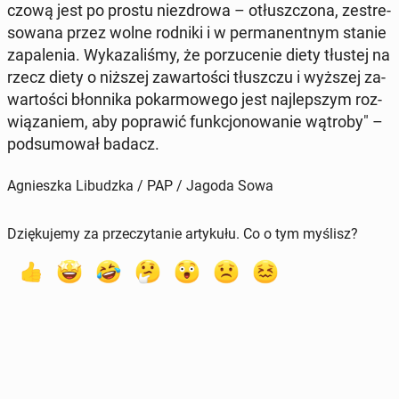
czo­wą jest po prostu nie­zdro­wa – otłusz­czo­na, ze­stre­
so­wa­na przez wolne rodniki i w per­ma­nent­nym stanie
za­pa­le­nia. Wy­ka­za­li­śmy, że po­rzu­ce­nie diety tłustej na
rzecz diety o niższej za­war­to­ści tłusz­czu i wyższej za­
war­to­ści błon­ni­ka po­kar­mo­we­go jest naj­lep­szym roz­
wią­za­niem, aby po­pra­wić funk­cjo­no­wa­nie wątroby" –
pod­su­mo­wał badacz.
Agnieszka Libudzka / PAP / Jagoda Sowa
Dziękujemy za przeczytanie artykułu. Co o tym myślisz?