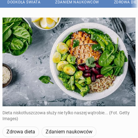
DOOKOŁA ŚWIATA
ZDANIEM NAUKOWCÓW
ZDROWA DIE
Dieta niskotłuszczowa służy nie tylko naszej wątrobie... (Fot. Getty
Images)
Zdrowa dieta
Zdaniem naukowców