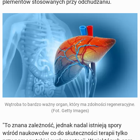
ple­men­tów sto­so­wa­nych przy od­chu­dza­niu.
Wątroba to bardzo ważny organ, który ma zdol­no­ści re­ge­ne­ra­cyj­ne.
(Fot. Getty Images)
"To znana za­leż­ność, jednak nadal ist­nie­ją spory
wśród na­ukow­ców co do sku­tecz­no­ści terapii tylko