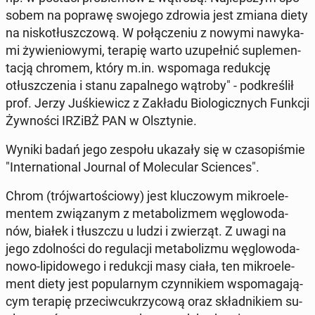
so­bem na poprawę swojego zdrowia jest zmiana diety
na ni­sko­tłusz­czo­wą. W po­łą­cze­niu z nowymi na­wy­ka­
mi ży­wie­nio­wy­mi, terapię warto uzu­peł­nić su­ple­men­
ta­cją chromem, który m.in. wspo­ma­ga re­duk­cję
otłusz­cze­nia i stanu za­pal­ne­go wątroby" - pod­kre­ślił
prof. Jerzy Juś­kie­wicz z Zakładu Bio­lo­gicz­nych Funkcji
Żyw­no­ści IRZiBŻ PAN w Olsz­ty­nie.
Wyniki badań jego zespołu ukazały się w cza­so­pi­śmie
"In­ter­na­tio­nal Journal of Mo­le­cu­lar Scien­ces".
Chrom (trój­war­to­ścio­wy) jest klu­czo­wym mi­kro­ele­
men­tem zwią­za­nym z me­ta­bo­li­zmem wę­glo­wo­da­
nów, białek i tłusz­czu u ludzi i zwie­rząt. Z uwagi na
jego zdol­no­ści do re­gu­la­cji me­ta­bo­li­zmu wę­glo­wo­da­
no­wo-li­pi­do­we­go i re­duk­cji masy ciała, ten mi­kro­ele­
ment diety jest po­pu­lar­nym czyn­ni­kiem wspo­ma­ga­ją­
cym terapię prze­ciw­cu­krzy­co­wą oraz skład­ni­kiem su­