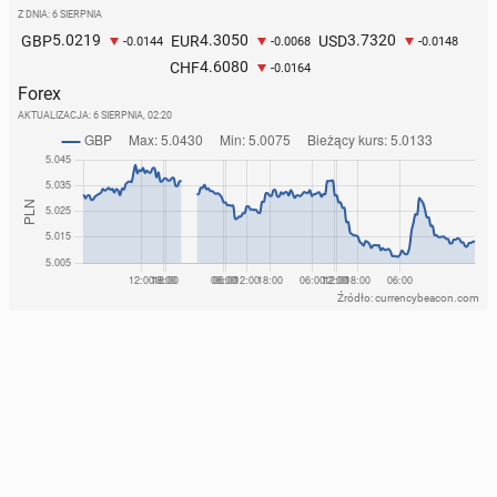
Z DNIA: 6 SIERPNIA
5.0219
4.3050
3.7320
GBP
EUR
USD
-0.0144
-0.0068
-0.0148
4.6080
CHF
-0.0164
Forex
AKTUALIZACJA:
6 SIERPNIA, 02:20
Źródło: currencybeacon.com