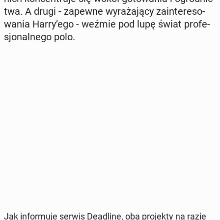
twa. A drugi - zapewne wy­ra­ża­ją­cy za­in­te­re­so­
wa­nia Harry’ego - weźmie pod lupę świat pro­fe­
sjo­nal­ne­go polo.
Jak in­for­mu­je serwis De­adli­ne, oba pro­jek­ty na razie