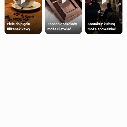
Zapach czekolady
Kontakt z kulturą
Picie do pięciu
może ułatwiać
może spowalniać
filiżanek kawy
trening siłowy
starzenie
dziennie jest
bezpieczne dla
większości
dorosłych