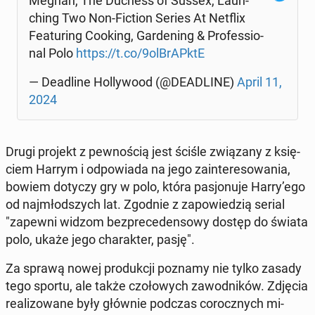
Meghan, The Duchess of Sussex, Laun­
ching Two Non-Fiction Series At Netflix
Fe­atu­ring Cooking, Gar­de­ning & Pro­fes­sio­
nal Polo
https://t.co/9ol­BrAPk­tE
— De­adli­ne Hol­ly­wo­od (@DE­ADLI­NE)
April 11,
2024
Drugi projekt z pew­no­ścią jest ściśle zwią­za­ny z księ­
ciem Harrym i od­po­wia­da na jego za­in­te­re­so­wa­nia,
bowiem dotyczy gry w polo, która pa­sjo­nu­je Harry’ego
od naj­młod­szych lat. Zgodnie z za­po­wie­dzią serial
"zapewni widzom bez­pre­ce­den­so­wy dostęp do świata
polo, ukaże jego cha­rak­ter, pasję".
Za sprawą nowej pro­duk­cji poznamy nie tylko zasady
tego sportu, ale także czo­ło­wych za­wod­ni­ków. Zdjęcia
re­ali­zo­wa­ne były głównie podczas co­rocz­nych mi­