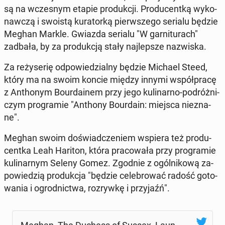
są na wcze­snym etapie pro­duk­cji. Pro­du­cent­ką wy­ko­
naw­czą i swoistą ku­ra­tor­ką pierw­sze­go serialu będzie
Meghan Markle. Gwiazda serialu "W gar­ni­tu­rach"
zadbała, by za pro­duk­cją stały naj­lep­sze na­zwi­ska.
Za re­ży­se­rię od­po­wie­dzial­ny będzie Michael Steed,
który ma na swoim koncie między innymi współ­pra­cę
z An­tho­nym Bo­ur­da­inem przy jego ku­li­nar­no-po­dróż­ni­
czym pro­gra­mie "Anthony Bo­ur­da­in: miejsca nie­zna­
ne".
Meghan swoim do­świad­cze­niem wspiera też pro­du­
cent­ka Leah Hariton, która pra­co­wa­ła przy pro­gra­mie
ku­li­nar­nym Seleny Gomez. Zgodnie z ogól­ni­ko­wą za­
po­wie­dzią pro­duk­cja "będzie ce­le­bro­wać radość go­to­
wa­nia i ogrod­nic­twa, roz­ryw­kę i przy­jaźń".