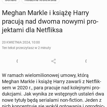
Meghan Markle i książę Harry
pracują nad dwoma nowymi pro­
jek­ta­mi dla Net­flik­sa
20 KWIETNIA 2024, 10:00
Ten tekst przeczytasz w 2 minuty
W ramach wie­lo­mi­lio­no­wej umowy, którą
Meghan Markle i książę Harry zawarli z Net­flik­
sem w 2020 r., para pracuje nad ko­lej­ny­mi pro­
duk­cja­mi. Jak wynika ze wstęp­nych ustaleń dwa
nowe tytuły będą se­ria­la­mi non-fiction. Jeden z
nich kon­cen­tru­je się wokół go­to­wa­nia i ogrod­nic­