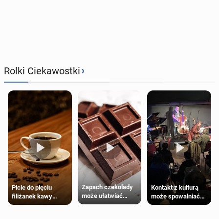
›
Rolki Ciekawostki
Zapach czekolady
Kontakt z kulturą
Picie do pięciu
może ułatwiać
może spowalniać
filiżanek kawy
trening siłowy
starzenie
dziennie jest
bezpieczne dla