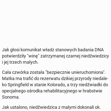
Jak głosi ko­mu­ni­kat władz sta­no­wych badania DNA
po­twier­dzi­ły "winę" za­trzy­ma­nej czarnej niedź­wie­dzi­cy
i jej trzech małych.
Cała czwórka została "bez­piecz­nie unie­ru­cho­mio­na".
Matka ma trafić do re­zer­wa­tu dzikiej przy­ro­dy nie­da­le­
ko Spring­field w stanie Ko­lo­ra­do, a trzy niedź­wiad­ki do
spe­cjal­ne­go ośrodka re­ha­bi­li­ta­cyj­ne­go w hrab­stwie
Sonoma.
Jak usta­lo­no, niedź­wie­dzi­ca z małymi do­ko­na­li ok.