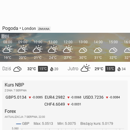
Pogoda
•
London
ZMIANA
Dziś
08:00
09:00
10:00
11:00
12:00
13:00
14:00
15:00
16:
19°C
20°C
21°C
24°C
27°C
30°C
31°C
32°C
32
Dziś
Jutro
32°C
29°C
15°C
15°C
20
34
Kurs NBP
Z DNIA: 7 SIERPNIA
5.0134
4.2982
3.7236
GBP
EUR
USD
-0.0085
-0.0068
-0.0084
4.6049
CHF
-0.0031
Forex
AKTUALIZACJA:
7 SIERPNIA, 22:00