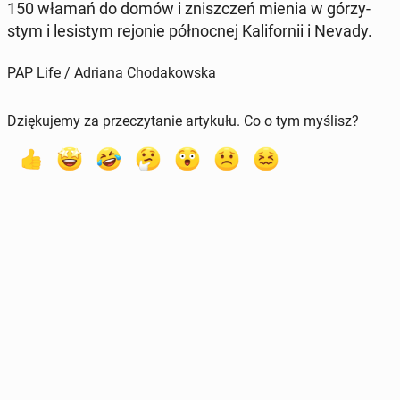
150 włamań do domów i znisz­czeń mienia w gó­rzy­
stym i le­si­stym rejonie pół­noc­nej Ka­li­for­nii i Nevady.
PAP Life / Adriana Chodakowska
Dziękujemy za przeczytanie artykułu. Co o tym myślisz?