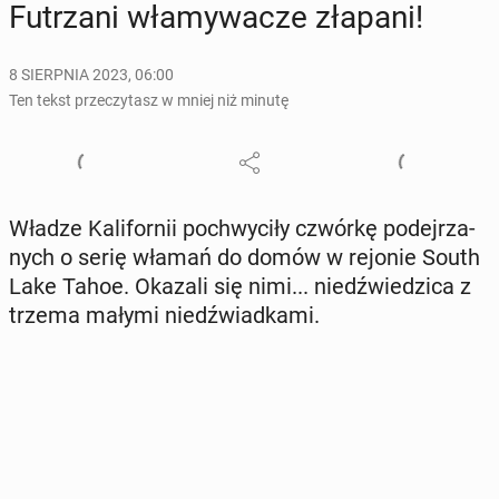
Fu­trza­ni wła­my­wa­cze złapani!
8 SIERPNIA 2023, 06:00
Ten tekst przeczytasz w mniej niż minutę
Władze Ka­li­for­nii po­chwy­ci­ły czwórkę po­dej­rza­
nych o serię włamań do domów w rejonie South
Lake Tahoe. Okazali się nimi... niedź­wie­dzi­ca z
trzema małymi niedź­wiad­ka­mi.