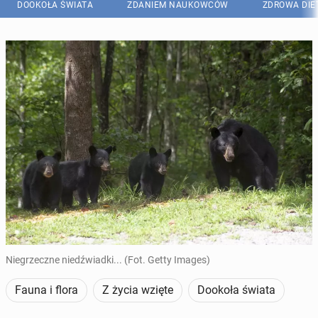
DOOKOŁA ŚWIATA
ZDANIEM NAUKOWCÓW
ZDROWA DIE
Niegrzeczne niedźwiadki... (Fot. Getty Images)
Fauna i flora
Z życia wzięte
Dookoła świata