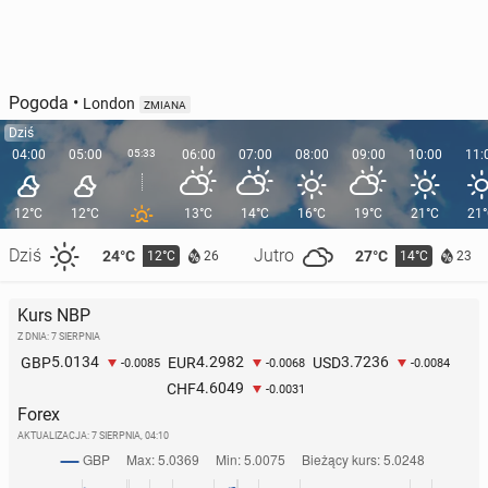
Pogoda
•
London
ZMIANA
Dziś
04:00
05:00
05:33
06:00
07:00
08:00
09:00
10:00
11:
12°C
12°C
13°C
14°C
16°C
19°C
21°C
21
Dziś
Jutro
24°C
27°C
12°C
14°C
26
23
Kurs NBP
Z DNIA: 7 SIERPNIA
5.0134
4.2982
3.7236
GBP
EUR
USD
-0.0085
-0.0068
-0.0084
4.6049
CHF
-0.0031
Forex
AKTUALIZACJA:
7 SIERPNIA, 04:10