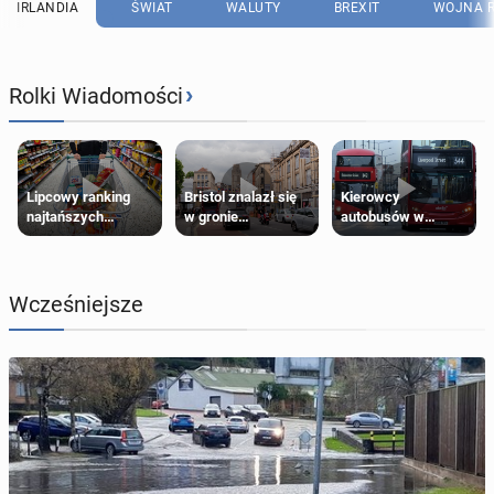
IRLANDIA
ŚWIAT
WALUTY
BREXIT
WOJNA R
›
Rolki Wiadomości
Lipcowy ranking
Bristol znalazł się
Kierowcy
najtańszych
w gronie
autobusów w
supermarketów
najlepszych
Londynie
kierunków podróży
zapowiadają strajki
na świecie
Wcześniejsze