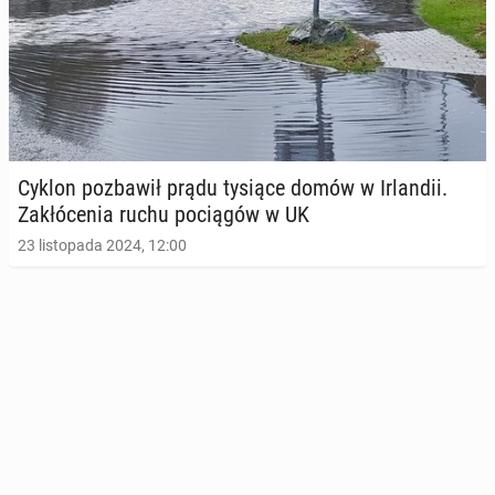
Cyklon po­zba­wił prądu tysiące domów w Ir­lan­dii.
Za­kłó­ce­nia ruchu po­cią­gów w UK
23 listopada 2024, 12:00