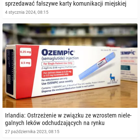
sprze­da­wać fał­szy­we karty ko­mu­ni­ka­cji miej­skiej
4 stycznia 2024, 08:15
Ir­lan­dia: Ostrze­że­nie w związku ze wzro­stem nie­le­
gal­nych leków od­chu­dza­ją­cych na rynku
27 października 2023, 08:15