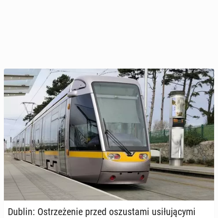
Dublin: Ostrze­że­nie przed oszu­sta­mi usi­łu­ją­cy­mi