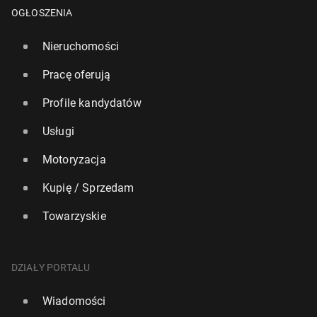
OGŁOSZENIA
Nieruchomości
Pracę oferują
Profile kandydatów
Usługi
Motoryzacja
Ryanair: Nawet 600 lotów dzien­nie może zostać od­
Kupię / Sprzedam
wo­ła­nych z powodu strajku we Francji
Towarzyskie
3 października 2025, 12:00
DZIAŁY PORTALU
Wiadomości