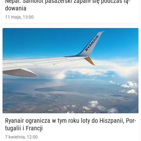
Nepal: Samolot pa­sa­żer­ski zapalił się podczas lą­
do­wa­nia
11 maja, 13:00
Ryanair ogra­ni­cza w tym roku loty do Hisz­pa­nii, Por­
tu­ga­lii i Francji
7 kwietnia, 12:00