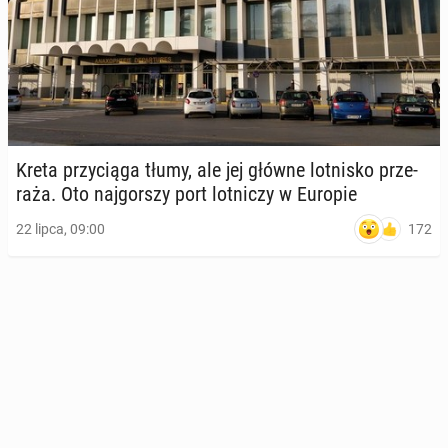
Kreta przy­cią­ga tłumy, ale jej główne lot­ni­sko prze­
ra­ża. Oto naj­gor­szy port lot­ni­czy w Europie
172
22 lipca, 09:00