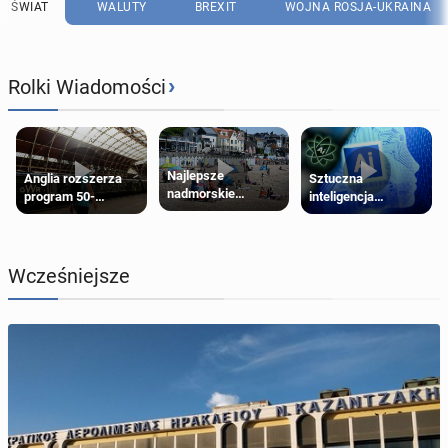
ŚWIAT
WALUTY
BREXIT
WOJNA ROSJA-UKRAINA
›
Rolki Wiadomości
Najlepsze
Anglia rozszerza
Sztuczna
nadmorskie
program 50-
inteligencja
miasteczko blisko
procentowych
próbowała oszukać
Londynu
zniżek kolejowych
człowieka
na 18-latków
Wcześniejsze