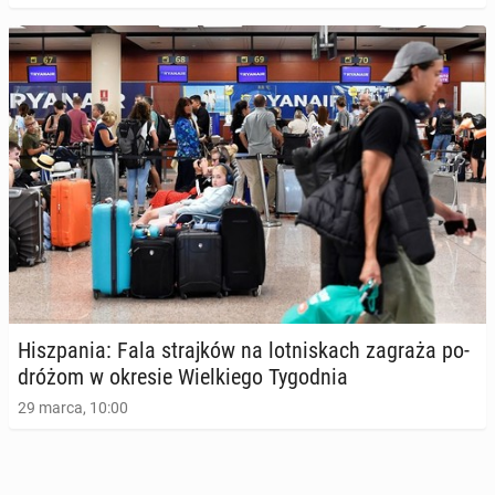
Hisz­pa­nia: Fala straj­ków na lot­ni­skach zagraża po­
dró­żom w okresie Wiel­kie­go Ty­go­dnia
29 marca, 10:00