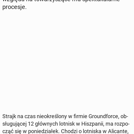
pro­ce­sje.
Strajk na czas nie­okre­ślo­ny w firmie Gro­und­for­ce, ob­
słu­gu­ją­cej 12 głów­nych lotnisk w Hisz­pa­nii, ma roz­po­
cząć się w po­nie­dzia­łek. Chodzi o lot­ni­ska w Ali­can­te,