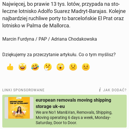
Naj­wię­cej, bo prawie 13 tys. lotów, przy­pa­da na sto­
łecz­ne lot­ni­sko Adolfo Suarez Madryt-Barajas. Kolejne
naj­bar­dziej ru­chli­we porty to bar­ce­loń­skie El Prat oraz
lot­ni­sko w Palma de Mal­lor­ca.
Marcin Furdyna / PAP / Adriana Chodakowska
Dziękujemy za przeczytanie artykułu. Co o tym myślisz?
LINKI SPONSOROWANE
JAK DODAĆ?
european removals moving shipping
storage uk-eu
We are No1 Man&Van, Removals, Shipping,
Moving operating 6 days a week, Monday-
Saturday, Door to Door.