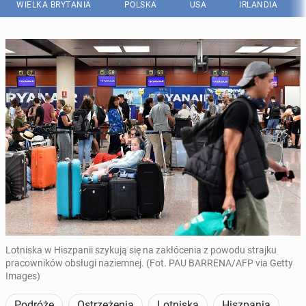
WIELKA BRYTANIA
POLSKA
USA
IRLANDIA
Lotniska w Hiszpanii szykują się na zakłócenia z powodu strajku
pracowników obsługi naziemnej. (Fot. PAU BARRENA/AFP via Getty
Images)
Podróże
Ostrzeżenia
Lotniska
Hiszpania