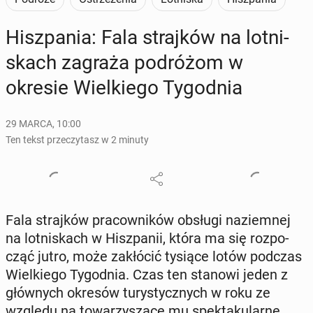
Hisz­pa­nia: Fala straj­ków na lot­ni­
skach zagraża po­dró­żom w
okresie Wiel­kie­go Ty­go­dnia
29 MARCA, 10:00
Ten tekst przeczytasz w 2 minuty
Fala straj­ków pra­cow­ni­ków obsługi na­ziem­nej
na lot­ni­skach w Hisz­pa­nii, która ma się roz­po­
cząć jutro, może za­kłó­cić tysiące lotów podczas
Wiel­kie­go Ty­go­dnia. Czas ten stanowi jeden z
głów­nych okresów tu­ry­stycz­nych w roku ze
względu na to­wa­rzy­szą­ce mu spek­ta­ku­lar­ne