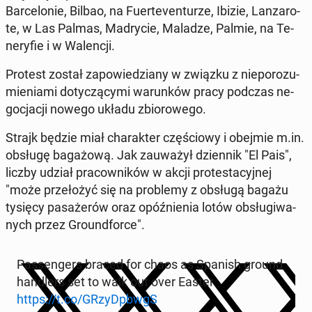
Bar­ce­lo­nie, Bilbao, na Fu­er­te­ven­tu­rze, Ibizie, Lan­za­ro­
te, w Las Palmas, Ma­dry­cie, Maladze, Palmie, na Te­
ne­ry­fie i w Wa­len­cji.
Protest został za­po­wie­dzia­ny w związku z nie­po­ro­zu­
mie­nia­mi do­ty­czą­cy­mi wa­run­ków pracy podczas ne­
go­cja­cji nowego układu zbio­ro­we­go.
Strajk będzie miał cha­rak­ter czę­ścio­wy i obejmie m.in.
obsługę ba­ga­żo­wą. Jak za­uwa­żył dzien­nik "El Pais",
liczby udział pra­cow­ni­ków w akcji pro­te­sta­cyj­nej
"może prze­ło­żyć się na pro­ble­my z obsługą bagażu
tysięcy pa­sa­że­rów oraz opóź­nie­nia lotów ob­słu­gi­wa­
nych przez Gro­und­for­ce".
Pas­sen­gers braced for chaos as Spanish ground
han­dlers set to walk out over Easter
https://t.co/GRzyDp­bwgS