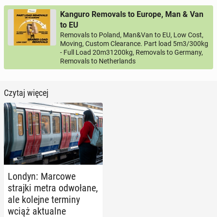
Kanguro Removals to Europe, Man & Van
to EU
Removals to Poland, Man&Van to EU, Low Cost,
Moving, Custom Clearance. Part load 5m3/300kg
- Full Load 20m31200kg, Removals to Germany,
Removals to Netherlands
Czytaj więcej
Londyn: Marcowe
strajki metra od­wo­ła­ne,
ale kolejne terminy
wciąż ak­tu­al­ne