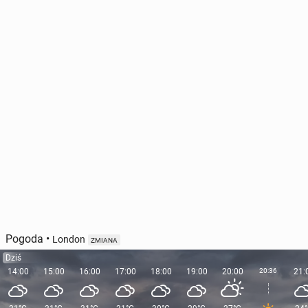
Pogoda
•
London
ZMIANA
Dziś
14:00
15:00
16:00
17:00
18:00
19:00
20:00
20:36
21: