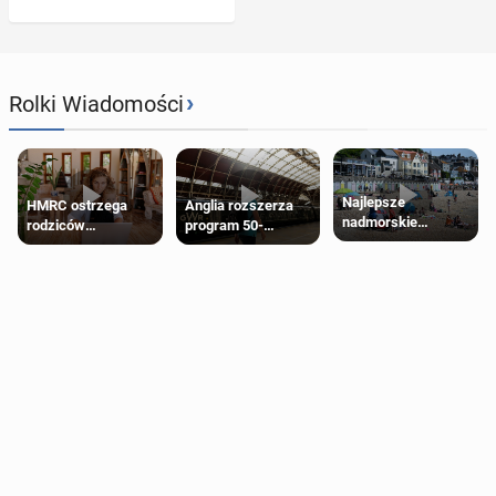
›
Rolki Wiadomości
Najlepsze
HMRC ostrzega
Anglia rozszerza
nadmorskie
rodziców
program 50-
miasteczko blisko
pobierających Child
procentowych
Londynu
Benefit. Mogą być
zniżek kolejowych
zobowiązani do
na 18-latków
zwrotu zasiłku