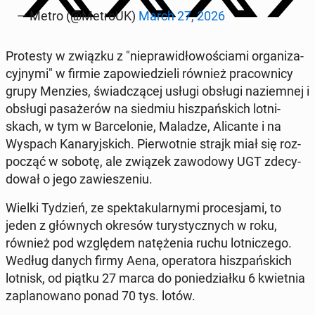
— Metro (@MetroUK)
March 27, 2026
Pro­te­sty w związku z "nie­pra­wi­dło­wo­ścia­mi or­ga­ni­za­
cyj­ny­mi" w firmie za­po­wie­dzie­li również pra­cow­ni­cy
grupy Menzies, świad­czą­cej usługi obsługi na­ziem­nej i
obsługi pa­sa­że­rów na siedmiu hisz­pań­skich lot­ni­
skach, w tym w Bar­ce­lo­nie, Maladze, Ali­can­te i na
Wyspach Ka­na­ryj­skich. Pier­wot­nie strajk miał się roz­
po­cząć w sobotę, ale związek za­wo­do­wy UGT zde­cy­
do­wał o jego za­wie­sze­niu.
Wielki Tydzień, ze spek­ta­ku­lar­ny­mi pro­ce­sja­mi, to
jeden z głów­nych okresów tu­ry­stycz­nych w roku,
również pod wzglę­dem na­tę­że­nia ruchu lot­ni­cze­go.
Według danych firmy Aena, ope­ra­to­ra hisz­pań­skich
lotnisk, od piątku 27 marca do po­nie­dział­ku 6 kwiet­nia
za­pla­no­wa­no ponad 70 tys. lotów.