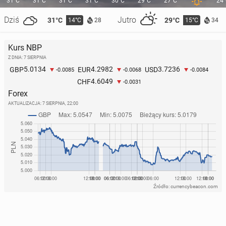
31°C
31°C
31°C
31°C
30°C
29°C
27°C
24
Dziś
Jutro
31°C
29°C
14°C
15°C
28
34
Kurs NBP
Z DNIA: 7 SIERPNIA
5.0134
4.2982
3.7236
GBP
EUR
USD
-0.0085
-0.0068
-0.0084
4.6049
CHF
-0.0031
Forex
AKTUALIZACJA:
7 SIERPNIA, 22:00
Źródło: currencybeacon.com