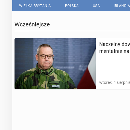
WIELKA BRYTANIA
POLSKA
USA
IRLANDIA
Wcześniejsze
Na­czel­ny d
men­tal­nie na
wtorek, 4 sierpni