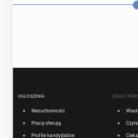
Am­ba­sa­da R
tow­ne­go po­g
OGŁOSZENIA
DZIAŁY POR
Nieruchomości
Wiad
13 lutego, 09:00
Pracę oferują
Czyte
Wirus Nipah a
Profile kandydatów
Ciek