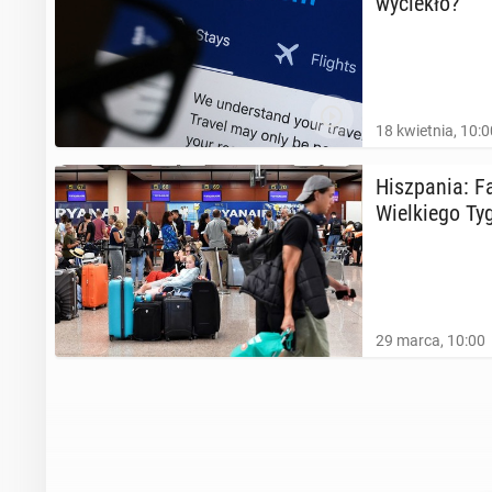
wy­cie­kło?
18 kwietnia, 10:0
Hisz­pa­nia: F
Wiel­kie­go Ty­
29 marca, 10:00