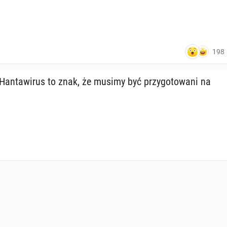
198
an­ta­wi­rus to znak, że musimy być przy­go­to­wa­ni na