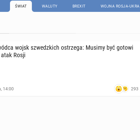
ŚWIAT
WALUTY
BREXIT
WOJNA ROSJA-UKRA
owódca wojsk szwedz­kich ostrze­ga: Musimy być gotowi
 atak Rosji
293
a, 14:00