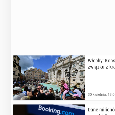
Włochy: Konsu
związku z kra­
30 kwietnia, 13:0
Dane mi­lio­