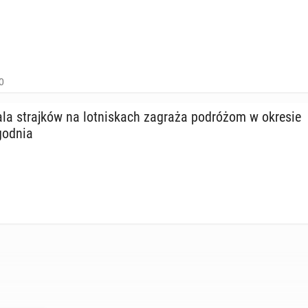
0
ala straj­ków na lot­ni­skach zagraża po­dró­żom w okresie
go­dnia