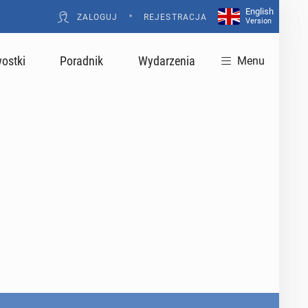
English
•
ZALOGUJ
REJESTRACJA
Version
ostki
Poradnik
Wydarzenia
Menu