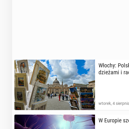
Włochy: Polski
dzie­ża­mi i r
wtorek, 4 sierpni
W Europie sze