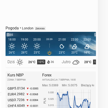
Pogoda
•
London
ZMIANA
Dziś
Jutro
18:00
19:00
20:00
20:39
21:00
22:00
23:00
00:00
26°C
26°C
25°C
23°C
20°C
16°C
15°C
Dziś
Jutro
26°C
28°C
10°C
11°C
36
Kurs NBP
Forex
Z DNIA: 7 SIERPNIA
AKTUALIZACJA:
7 SIERPNIA, 18:00
5.0134
GBP
-0.0085
4.2982
EUR
-0.0068
3.7236
USD
-0.0084
4.6049
CHF
-0.0031