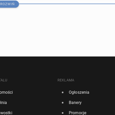
ROZWIŃ
P we Wło­szech ostrze­ga: Nad­cho­dzi druga fala gwał­
or­sze­nia pogody
TALU
REKLAMA
omości
Ogłoszenia
lnia
Banery
takuje. Lot­ni­ska w Azji wpro­wa­dza­ją środki ochron­ne
awostki
Promocje