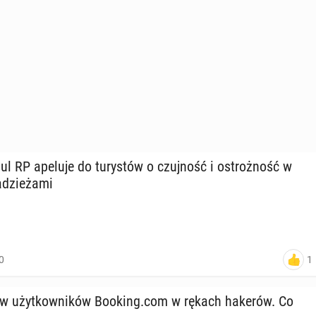
l RP apeluje do tu­ry­stów o czuj­ność i ostroż­ność w
dzie­ża­mi
1
0
nów użyt­kow­ni­ków Booking.com w rękach hakerów. Co