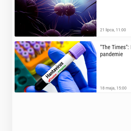
21 lipca, 11:00
"The Times": H
pan­de­mie
18 maja, 15:00