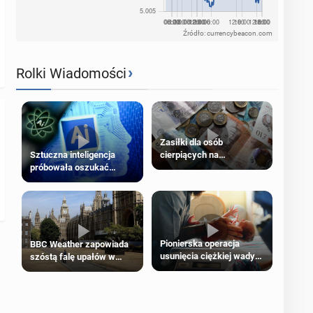
Źródło: currencybeacon.com
›
Rolki Wiadomości
Zasiłki dla osób
cierpiących na
Sztuczna inteligencja
schorzenia psychiczne
próbowała oszukać
człowieka
Pionierska operacja
BBC Weather zapowiada
usunięcia ciężkiej wady
szóstą falę upałów w
wrodzonej płodu w łonie
Londynie
matki