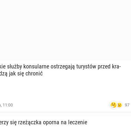
e służby kon­su­lar­ne ostrze­ga­ją tu­ry­stów przed kra­
adzą jak się chronić
97
a, 11:00
rzy się rze­żącz­ka oporna na le­cze­nie