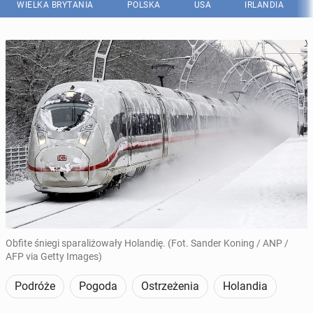
WIELKA BRYTANIA
POLSKA
USA
IRLANDIA
Obfite śniegi sparaliżowały Holandię. (Fot. Sander Koning / ANP /
AFP via Getty Images)
Podróże
Pogoda
Ostrzeżenia
Holandia