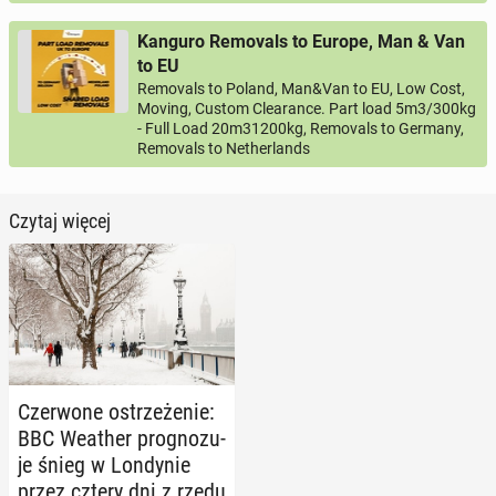
Kanguro Removals to Europe, Man & Van
to EU
Removals to Poland, Man&Van to EU, Low Cost,
Moving, Custom Clearance. Part load 5m3/300kg
- Full Load 20m31200kg, Removals to Germany,
Removals to Netherlands
Czytaj więcej
Czer­wo­ne ostrze­że­nie:
BBC Weather pro­gno­zu­
je śnieg w Lon­dy­nie
przez cztery dni z rzędu