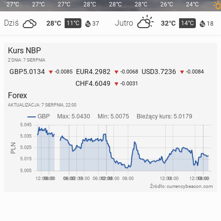
27°C
27°C
27°C
28°C
28°C
28°C
26°C
24°C
Dziś
Jutro
28°C
32°C
11°C
14°C
37
18
Kurs NBP
Z DNIA: 7 SIERPNIA
5.0134
4.2982
3.7236
GBP
EUR
USD
-0.0085
-0.0068
-0.0084
4.6049
CHF
-0.0031
Forex
AKTUALIZACJA:
7 SIERPNIA, 22:00
Źródło: currencybeacon.com