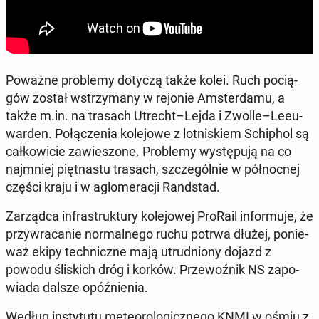
Poważne pro­ble­my dotyczą także kolei. Ruch po­cią­
gów został wstrzy­ma­ny w rejonie Am­ster­da­mu, a
także m.in. na trasach Utrecht–Lejda i Zwolle–Le­eu­
war­den. Po­łą­cze­nia ko­le­jo­we z lot­ni­skiem Schi­phol są
cał­ko­wi­cie za­wie­szo­ne. Pro­ble­my wy­stę­pu­ją na co
naj­mniej pięt­na­stu trasach, szcze­gól­nie w pół­noc­nej
części kraju i w aglo­me­ra­cji Rand­stad.
Za­rząd­ca in­fra­struk­tu­ry ko­le­jo­wej ProRail in­for­mu­je, że
przy­wra­ca­nie nor­mal­ne­go ruchu potrwa dłużej, po­nie­
waż ekipy tech­nicz­ne mają utrud­nio­ny dojazd z
powodu śli­skich dróg i korków. Prze­woź­nik NS za­po­
wia­da dalsze opóź­nie­nia.
Według in­sty­tu­tu me­te­oro­lo­gicz­ne­go KNMI w ośmiu z