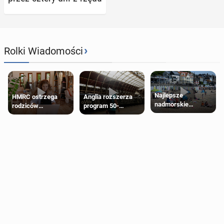
›
Rolki Wiadomości
Najlepsze
HMRC ostrzega
Anglia rozszerza
nadmorskie
rodziców
program 50-
miasteczko blisko
pobierających Child
procentowych
Londynu
Benefit. Mogą być
zniżek kolejowych
zobowiązani do
na 18-latków
zwrotu zasiłku