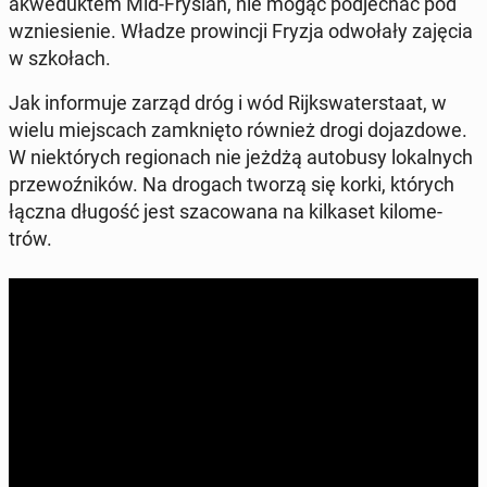
akwe­duk­tem Mid-Fryslan, nie mogąc pod­je­chać pod
wznie­sie­nie. Władze pro­win­cji Fryzja od­wo­ła­ły zajęcia
w szko­łach.
Jak in­for­mu­je zarząd dróg i wód Rijk­swa­ter­sta­at, w
wielu miej­scach za­mknię­to również drogi do­jaz­do­we.
W nie­któ­rych re­gio­nach nie jeżdżą au­to­bu­sy lo­kal­nych
prze­woź­ni­ków. Na drogach tworzą się korki, których
łączna długość jest sza­co­wa­na na kil­ka­set ki­lo­me­
trów.