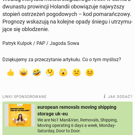
dwu­na­stu pro­win­cji Ho­lan­dii obo­wią­zu­je naj­wyż­szy
stopień ostrze­żeń po­go­do­wych – kod po­ma­rań­czo­wy.
Pro­gno­zy wska­zu­ją na kolejne opady śniegu i utrzy­mu­
ją­ce się ob­lo­dze­nie.
Patryk Kulpok / PAP / Jagoda Sowa
Dziękujemy za przeczytanie artykułu. Co o tym myślisz?
LINKI SPONSOROWANE
JAK DODAĆ?
european removals moving shipping
storage uk-eu
We are No1 Man&Van, Removals, Shipping,
Moving operating 6 days a week, Monday-
Saturday, Door to Door.