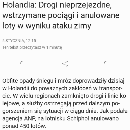
Ho­lan­dia: Drogi nie­prze­jezd­ne,
wstrzy­ma­ne pociągi i anu­lo­wa­ne
loty w wyniku ataku zimy
5 STYCZNIA, 12:15
Ten tekst przeczytasz w 1 minutę
Obfite opady śniegu i mróz do­pro­wa­dzi­ły dzisiaj
w Ho­lan­dii do po­waż­nych za­kłó­ceń w trans­por­
cie. W wielu re­gio­nach za­mknię­to drogi i linie ko­
le­jo­we, a służby ostrze­ga­ją przed dalszym po­
gor­sze­niem się sy­tu­acji w ciągu dnia. Jak podała
agencja ANP, na lot­ni­sku Schi­phol anu­lo­wa­no
ponad 450 lotów.