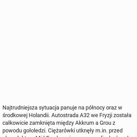
Naj­trud­niej­sza sy­tu­acja panuje na północy oraz w
środ­ko­wej Ho­lan­dii. Au­to­stra­da A32 we Fryzji została
cał­ko­wi­cie za­mknię­ta między Akkrum a Grou z
powodu go­ło­le­dzi. Cię­ża­rów­ki utknęły m.in. przed