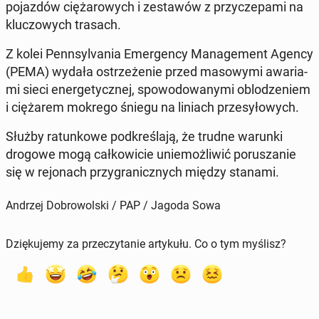
po­jaz­dów cię­ża­ro­wych i ze­sta­wów z przy­cze­pa­mi na
klu­czo­wych trasach.
Z kolei Pen­n­sy­lva­nia Emer­gen­cy Ma­na­ge­ment Agency
(PEMA) wydała ostrze­że­nie przed ma­so­wy­mi awa­ria­
mi sieci ener­ge­tycz­nej, spo­wo­do­wa­ny­mi ob­lo­dze­niem
i cię­ża­rem mokrego śniegu na liniach prze­sy­ło­wych.
Służby ra­tun­ko­we pod­kre­śla­ją, że trudne warunki
drogowe mogą cał­ko­wi­cie unie­moż­li­wić po­ru­sza­nie
się w re­jo­nach przy­gra­nicz­nych między stanami.
Andrzej Dobrowolski / PAP / Jagoda Sowa
Dziękujemy za przeczytanie artykułu. Co o tym myślisz?