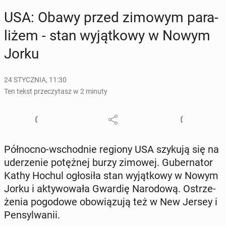
USA: Obawy przed zimowym pa­ra­
li­żem - stan wy­jąt­ko­wy w Nowym
Jorku
24 STYCZNIA, 11:30
Ten tekst przeczytasz w 2 minuty
Pół­noc­no-wschod­nie regiony USA szykują się na
ude­rze­nie po­tęż­nej burzy zimowej. Gu­ber­na­tor
Kathy Hochul ogło­si­ła stan wy­jąt­ko­wy w Nowym
Jorku i ak­ty­wo­wa­ła Gwardię Na­ro­do­wą. Ostrze­
że­nia po­go­do­we obo­wią­zu­ją też w New Jersey i
Pen­syl­wa­nii.