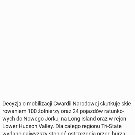
Decyzja o mo­bi­li­za­cji Gwardii Na­ro­do­wej skut­ku­je skie­
ro­wa­niem 100 żoł­nie­rzy oraz 24 po­jaz­dów ra­tun­ko­
wych do Nowego Jorku, na Long Island oraz w rejon
Lower Hudson Valley. Dla całego regionu Tri-State
wydano naj­wyż­szy stopień ostrze­że­nia przed burzą,