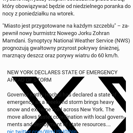
który obo­wią­zy­wać będzie od nie­dziel­ne­go poranka do
nocy z po­nie­dział­ku na wtorek.
"Miasto jest przy­go­to­wa­ne na każdym szcze­blu" – za­
pew­nił nowy bur­mistrz Nowego Jorku Zohran
Mamdani. Syn­op­ty­cy Na­tio­nal Weather Service (NWS)
pro­gno­zu­ją gwał­tow­ny przy­rost pokrywy śnież­nej,
mar­z­ną­cy deszcz oraz porywy wiatru do 60 km/h.
NEW YORK DEC­LA­RES STATE OF EMER­GEN­CY
AHEAD OF STORM
Go­ver­nor Kathy Hochul has dec­la­red a state of
emer­gen­cy as a weekend storm brings heavy
snow and extreme cold across New York. The
move allows faster co­or­di­na­tion with local go­vern­
ments and de­ploy­ment of state re­so­ur­ces.…
pic.twitter.com/WmU9H0tbIn