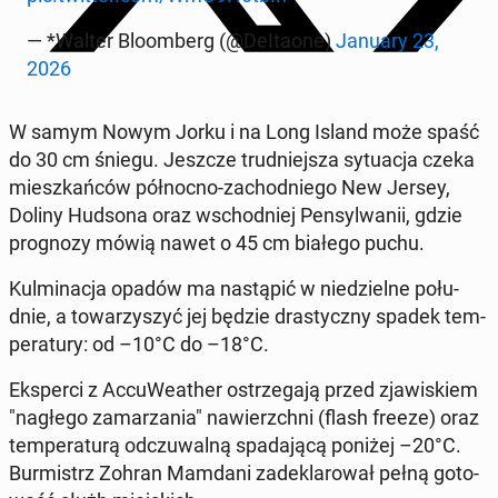
— *Walter Blo­om­berg (@De­Ita­one)
January 23,
2026
W samym Nowym Jorku i na Long Island może spaść
do 30 cm śniegu. Jeszcze trud­niej­sza sy­tu­acja czeka
miesz­kań­ców pół­noc­no-za­chod­nie­go New Jersey,
Doliny Hudsona oraz wschod­niej Pen­syl­wa­nii, gdzie
pro­gno­zy mówią nawet o 45 cm białego puchu.
Kul­mi­na­cja opadów ma na­stą­pić w nie­dziel­ne po­łu­
dnie, a to­wa­rzy­szyć jej będzie dra­stycz­ny spadek tem­
pe­ra­tu­ry: od –10°C do –18°C.
Eks­per­ci z Ac­cu­We­ather ostrze­ga­ją przed zja­wi­skiem
"nagłego za­ma­rza­nia" na­wierzch­ni (flash freeze) oraz
tem­pe­ra­tu­rą od­czu­wal­ną spa­da­ją­cą poniżej –20°C.
Bur­mistrz Zohran Mamdani za­de­kla­ro­wał pełną go­to­