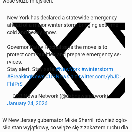
wość służb miej­skich.
New York has dec­la­red a sta­te­wi­de emer­gen­cy
ahead of a major winter storm brin­ging extreme
cold and heavy snow.
Go­ver­nor Kathy Hochul says the move is to
protect com­mu­ni­ties and prepare emer­gen­cy se­
rvi­ces.
Stay alert. Stay safe.
#NewYork
#win­ter­storm
#Bre­akin­gNews
#USNews
pic.twitter.com/ybJD­
FhI­PrS
— DXB News Network (@dxb­new­sne­twork)
January 24, 2026
W New Jersey gu­ber­na­tor Mikie Sher­rill również ogło­
si­ła stan wy­jąt­ko­wy, co wiąże się z zakazem ruchu dla