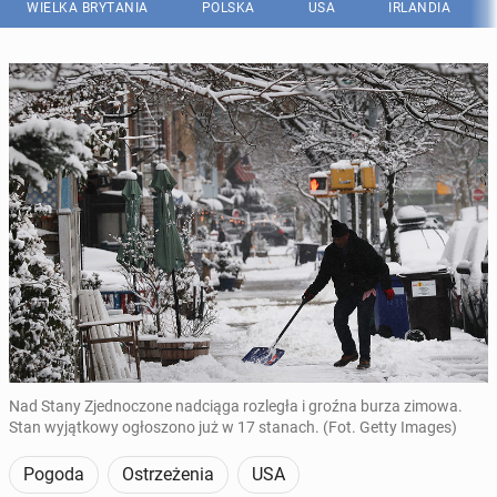
WIELKA BRYTANIA
POLSKA
USA
IRLANDIA
Nad Stany Zjednoczone nadciąga rozległa i groźna burza zimowa.
Stan wyjątkowy ogłoszono już w 17 stanach. (Fot. Getty Images)
Pogoda
Ostrzeżenia
USA