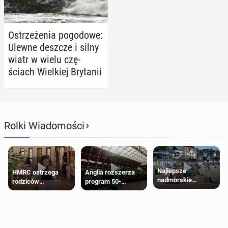
Ostrze­że­nia po­go­do­we:
Ulewne deszcze i silny
wiatr w wielu czę­
ściach Wiel­kiej Bry­ta­nii
›
Rolki Wiadomości
Najlepsze
HMRC ostrzega
Anglia rozszerza
nadmorskie
rodziców
program 50-
miasteczko blisko
pobierających Child
procentowych
Londynu
Benefit. Mogą być
zniżek kolejowych
zobowiązani do
na 18-latków
zwrotu zasiłku