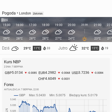
Pogoda
•
London
ZMIANA
Dziś
15:00
16:00
17:00
18:00
19:00
20:00
20:38
21:00
22:
29°C
28°C
28°C
28°C
27°C
24°C
23°C
21
Dziś
Jutro
29°C
32°C
11°C
15°C
33
19
Kurs NBP
Z DNIA: 7 SIERPNIA
5.0134
4.2982
3.7236
GBP
EUR
USD
-0.0085
-0.0068
-0.0084
4.6049
CHF
-0.0031
Forex
AKTUALIZACJA:
7 SIERPNIA, 22:00