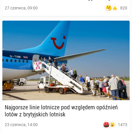
820
27 czerwca, 09:00
Naj­gor­sze linie lot­ni­cze pod wzglę­dem opóź­nień
lotów z bry­tyj­skich lotnisk
1473
23 czerwca, 14:00