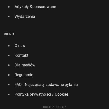
Artykuły Sponsorowane
Wydarzenia
BIURO
O nas
Kontakt
Rząd UK apeluje, by nie od­wo­ły­wać swoich podróży
lot­ni­czych z powodu obaw o nie­do­bór paliwa
Dla mediów
7 maja, 17:00
Regulamin
FAQ - Najczęściej zadawane pytania
Polityka prywatności / Cookies
DOŁĄCZ DO NAS: