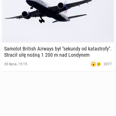
Samolot British Airways był "sekundy od ka­ta­stro­fy".
Stracił siłę nośną 1 200 m nad Lon­dy­nem
2077
30 lipca, 15:15