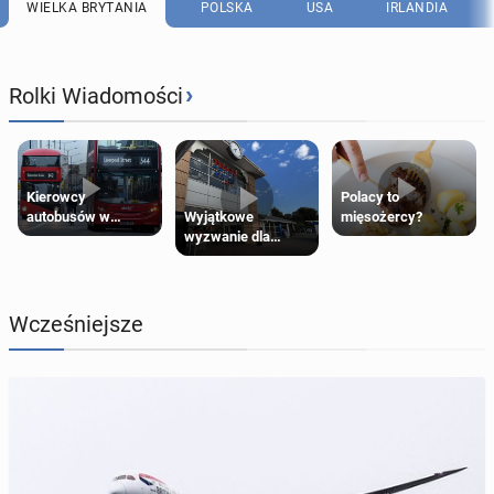
WIELKA BRYTANIA
POLSKA
USA
IRLANDIA
›
Rolki Wiadomości
Kierowcy
Polacy to
Wyjątkowe
autobusów w
mięsożercy?
wyzwanie dla
Londynie
posiadaczy kart
zapowiadają strajki
Tesco Clubcard!
Wcześniejsze