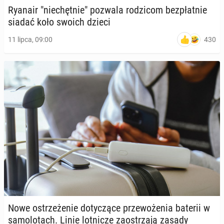
Ryanair "nie­chęt­nie" pozwala ro­dzi­com bez­płat­nie
siadać koło swoich dzieci
430
11 lipca, 09:00
Nowe ostrze­że­nie do­ty­czą­ce prze­wo­że­nia baterii w
sa­mo­lo­tach. Linie lot­ni­cze za­ostrza­ją zasady