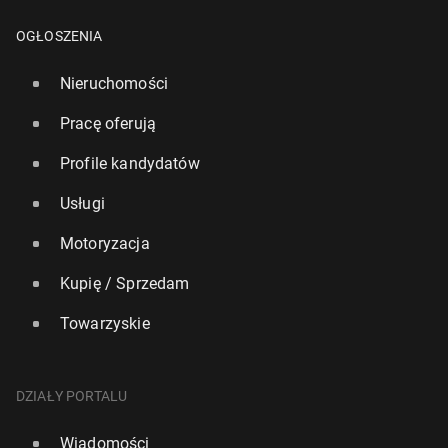
OGŁOSZENIA
Nieruchomości
Pracę oferują
Profile kandydatów
Usługi
Motoryzacja
Kupię / Sprzedam
Towarzyskie
Pro­ble­my z prze­no­śny­mi ła­do­war­ka­mi podczas
lotów. Po­dróż­ni pro­sze­ni są o prze­strze­ga­nie zasad
DZIAŁY PORTALU
27 maja, 12:00
Wiadomości