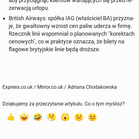
aby przy­cią­gnąć klien­tów wa­ha­ją­cych się przed re­
zer­wa­cją urlopu.
British Airways:
spółka IAG (wła­ści­ciel BA) przy­zna­
je, że gwał­tow­ny wzrost cen paliw uderza w firmę.
Rzecz­nik linii wspo­mniał o pla­no­wa­nych "ko­rek­tach
ce­no­wych", co w prak­ty­ce oznacza, że bilety na
flagowe bry­tyj­skie linie będą droższe.
Express.co.uk / Mirror.co.uk / Adriana Chodakowska
Dziękujemy za przeczytanie artykułu. Co o tym myślisz?