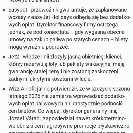
EasyJet - prze­woź­nik gwa­ran­tu­je, że za­pla­no­wa­ne
wczasy z easyJet Ho­li­days odbędą się bez do­dat­ko­
wych opłat. Dy­rek­tor fi­nan­so­wy firmy ostrze­ga
jednak, że pod koniec lata – gdy wygasną obecne
umowy na zakup paliwa po starych cenach – bilety
mogą wy­raź­nie po­dro­żeć.
Jet2 - władze linii złożyły jasną obiet­ni­cę: klienci,
którzy re­zer­wu­ją loty lub pakiety wa­ka­cyj­ne, mają
gwa­ran­cję stałej ceny i nie zostaną za­sko­cze­ni
żadnymi ukry­ty­mi kosz­ta­mi w lecie.
Wizz Air ofi­cjal­nie po­twier­dził, że w szczy­cie sezonu
let­nie­go 2026 nie za­mie­rza wpro­wa­dzać do­dat­ko­
wych opłat pa­li­wo­wych ani dra­stycz­nie pod­no­sić
cen biletów. Co więcej, dy­rek­tor ge­ne­ral­ny linii,
József Váradi, za­po­wie­dział nawet krót­ko­ter­mi­no­
we obniżki cen i agre­syw­ne pro­mo­cje bły­ska­wicz­ne
,