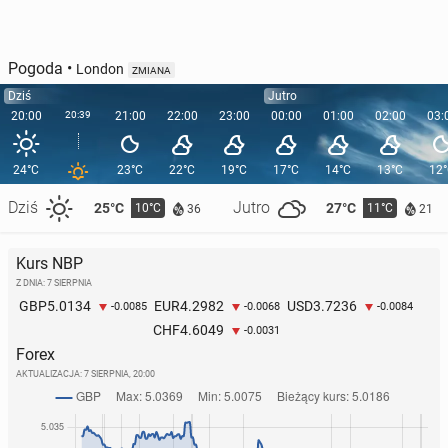
Pogoda
•
London
ZMIANA
Dziś
Jutro
20:00
20:39
21:00
22:00
23:00
00:00
01:00
02:00
03:
24°C
23°C
22°C
19°C
17°C
14°C
13°C
12
Dziś
Jutro
25°C
27°C
10°C
11°C
36
21
Kurs NBP
Z DNIA: 7 SIERPNIA
5.0134
4.2982
3.7236
GBP
EUR
USD
-0.0085
-0.0068
-0.0084
4.6049
CHF
-0.0031
Forex
AKTUALIZACJA:
7 SIERPNIA, 20:00