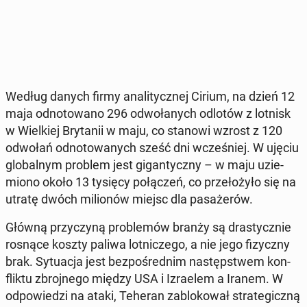
Według danych firmy ana­li­tycz­nej Cirium, na dzień 12
maja od­no­to­wa­no 296 od­wo­ła­nych odlotów z lotnisk
w Wiel­kiej Bry­ta­nii w maju, co stanowi wzrost z 120
odwołań od­no­to­wa­nych sześć dni wcze­śniej. W ujęciu
glo­bal­nym problem jest gi­gan­tycz­ny – w maju uzie­
mio­no około 13 tysięcy po­łą­czeń, co prze­ło­ży­ło się na
utratę dwóch mi­lio­nów miejsc dla pa­sa­że­rów.
Główną przy­czy­ną pro­ble­mów branży są dra­stycz­nie
rosnące koszty paliwa lot­ni­cze­go, a nie jego fi­zycz­ny
brak. Sy­tu­acja jest bez­po­śred­nim na­stęp­stwem kon­
flik­tu zbroj­ne­go między USA i Izra­elem a Iranem. W
od­po­wie­dzi na ataki, Teheran za­blo­ko­wał stra­te­gicz­ną