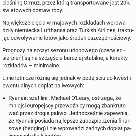
cie­śni­nę Ormuz, przez którą trans­por­to­wa­ne jest 20%
świa­to­wych dostaw ropy.
Naj­więk­sze cięcia w ma­jo­wych roz­kła­dach wpro­wa­
dzi­ły nie­miec­ka Lu­fthan­sa oraz Turkish Air­li­nes, trak­tu­
jąc od­wo­ły­wa­nie lotów jako środek oszczęd­no­ścio­wy.
Pro­gno­zy na szczyt sezonu urlo­po­we­go (czer­wiec–
sier­pień) są na szczę­ście bar­dziej sta­bil­ne, a korekty
roz­kła­dów – mi­ni­mal­ne.
Linie lot­ni­cze różnią się jednak w po­dej­ściu do kwestii
ewen­tu­al­nych dopłat pa­li­wo­wych:
Ryanair:
szef linii, Michael O'Leary, ostrze­ga, że
mniejsi eu­ro­pej­scy prze­woź­ni­cy mogą zban­kru­to­
wać przez drogie paliwo. Jed­no­cze­śnie za­pew­nia,
że Ryanair posiada naj­lep­sze za­bez­pie­cze­nia fi­nan­
so­we (hedging) i nie wpro­wa­dzi żadnych dopłat pa­
li­wo­wych dla klien­tów.