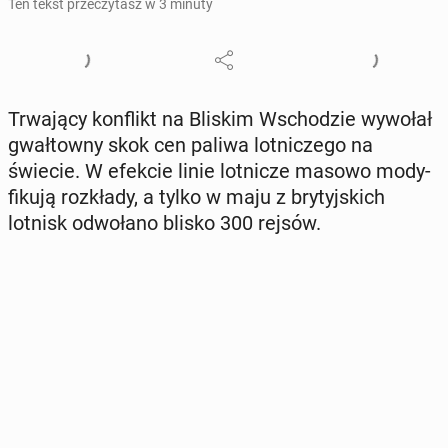
Ten tekst przeczytasz w 3 minuty
Trwa­ją­cy kon­flikt na Bliskim Wscho­dzie wywołał
gwał­tow­ny skok cen paliwa lot­ni­cze­go na
świecie. W efekcie linie lot­ni­cze masowo mo­dy­
fi­ku­ją roz­kła­dy, a tylko w maju z bry­tyj­skich
lotnisk od­wo­ła­no blisko 300 rejsów.