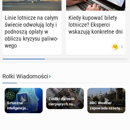
Linie lot­ni­cze na całym
Kiedy kupować bilety
świecie od­wo­łu­ją loty i
lot­ni­cze? Eks­per­ci
pod­no­szą opłaty w
wska­zu­ją kon­kret­ne dni
obliczu kryzysu pa­li­wo­
we­go
1
›
Rolki Wiadomości
Zasiłki dla osób
Sztuczna
BBC Weather
cierpiących na
inteligencja
zapowiada szóstą
schorzenia
próbowała oszukać
falę upałów w
psychiczne
człowieka
Londynie