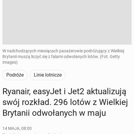
W nadchodzących miesiącach pasażerowie podróżujący z Wielkiej
Brytanii muszą liczyć się z falami odwołanych lotów. (Fot. Getty
Images)
Podróże
Linie lotnicze
Ryanair, easyJet i Jet2 ak­tu­ali­zu­ją
swój rozkład. 296 lotów z Wiel­kiej
Bry­ta­nii od­wo­ła­nych w maju
14 MAJA, 08:00