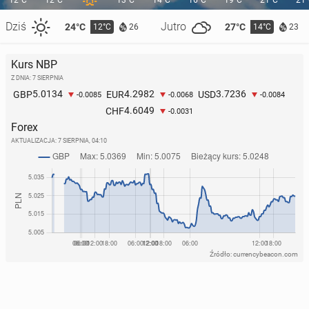
12°C
12°C
13°C
14°C
16°C
19°C
21°C
21
Dziś
Jutro
24°C
27°C
12°C
14°C
26
23
Kurs NBP
Z DNIA: 7 SIERPNIA
Bry­tyj­ski rząd chce, by YouTube i Meta pro­mo­wa­ły
5.0134
4.2982
3.7236
GBP
EUR
USD
-0.0085
-0.0068
-0.0084
newsy nadaw­ców pu­blicz­nych
4.6049
CHF
-0.0031
Forex
100
24 czerwca, 10:00
AKTUALIZACJA:
7 SIERPNIA, 04:10
Źródło: currencybeacon.com