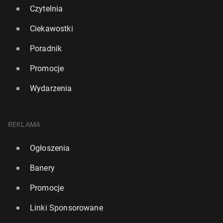
Czytelnia
Ciekawostki
Poradnik
Promocje
Wydarzenia
REKLAMA
Ogłoszenia
Wielka Bry­ta­nia zakaże mediów spo­łecz­no­ścio­wych
dla osób poniżej 16. roku życia
Banery
298
15 czerwca, 15:30
Promocje
Linki Sponsorowane