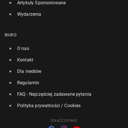
Artykuły Sponsorowane
Wydarzenia
BIURO
O nas
Kontakt
Premier Starmer stawia ul­ti­ma­tum w sprawie
Dla mediów
ochrony nie­let­nich w mediach spo­łecz­no­ścio­wych
Regulamin
9 czerwca, 12:45
FAQ - Najczęściej zadawane pytania
Polityka prywatności / Cookies
DOŁĄCZ DO NAS: