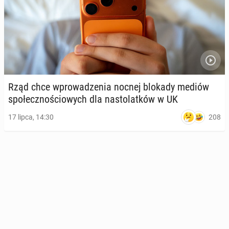
Rząd chce wpro­wa­dze­nia nocnej blokady mediów
spo­łecz­no­ścio­wych dla na­sto­lat­ków w UK
208
17 lipca, 14:30