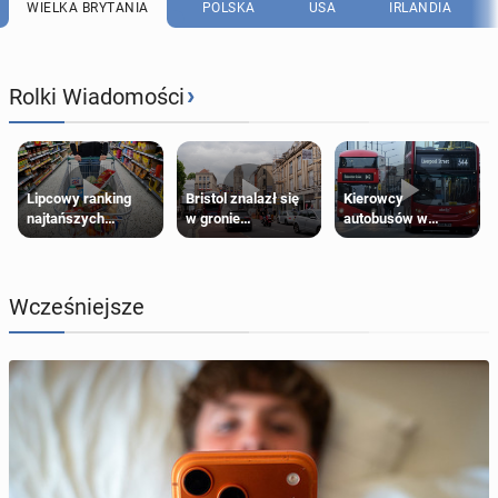
WIELKA BRYTANIA
POLSKA
USA
IRLANDIA
›
Rolki Wiadomości
Lipcowy ranking
Bristol znalazł się
Kierowcy
najtańszych
w gronie
autobusów w
supermarketów
najlepszych
Londynie
kierunków podróży
zapowiadają strajki
na świecie
Wcześniejsze