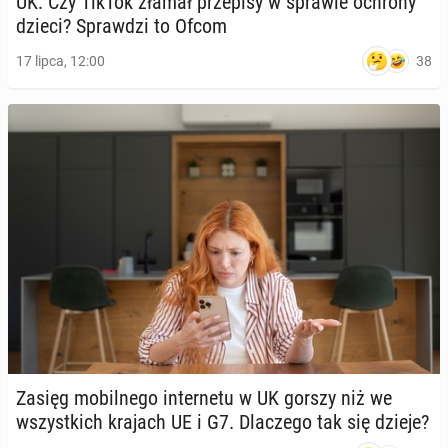
UK: Czy TikTok złamał prze­pi­sy w sprawie ochrony
dzieci? Spraw­dzi to Ofcom
38
17 lipca, 12:00
Zasięg mo­bil­ne­go in­ter­ne­tu w UK gorszy niż we
wszyst­kich krajach UE i G7. Dla­cze­go tak się dzieje?