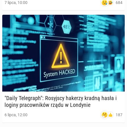
684
7 lipca, 10:00
"Daily Te­le­graph": Ro­syj­scy hakerzy kradną hasła i
loginy pra­cow­ni­ków rządu w Lon­dy­nie
187
6 lipca, 12:00