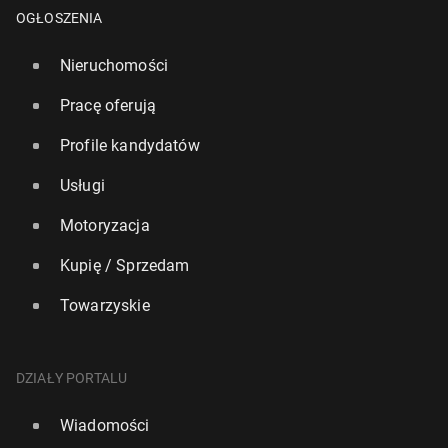
OGŁOSZENIA
Nieruchomości
Pracę oferują
Profile kandydatów
Usługi
Motoryzacja
Kupię / Sprzedam
Towarzyskie
Sygnał ko­mór­ko­wy w Lon­dy­nie "gorszy niż w
Kabulu". Problem narasta
DZIAŁY PORTALU
1067
18 czerwca, 10:00
Wiadomości