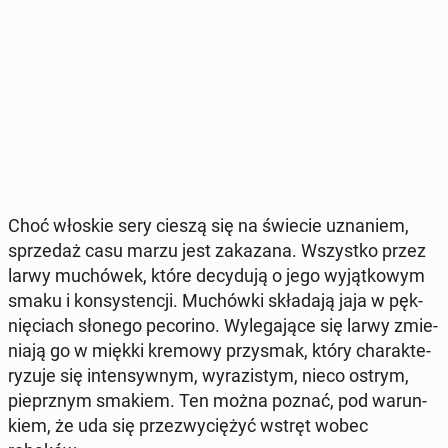
Choć włoskie sery cieszą się na świecie uzna­niem,
sprze­daż casu marzu jest za­ka­za­na. Wszyst­ko przez
larwy mu­chó­wek, które de­cy­du­ją o jego wy­jąt­ko­wym
smaku i kon­sy­sten­cji. Mu­chów­ki skła­da­ją jaja w pęk­
nię­ciach słonego pe­co­ri­no. Wy­le­ga­ją­ce się larwy zmie­
nia­ją go w miękki kremowy przy­smak, który cha­rak­te­
ry­zu­je się in­ten­syw­nym, wy­ra­zi­stym, nieco ostrym,
pie­prz­nym smakiem. Ten można poznać, pod wa­run­
kiem, że uda się prze­zwy­cię­żyć wstręt wobec