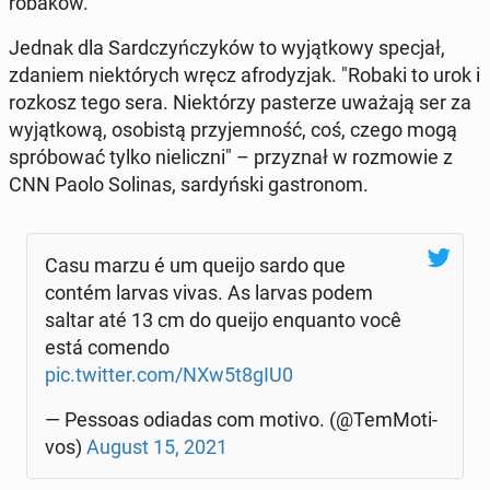
robaków.
Jednak dla Sard­czyń­czy­ków to wy­jąt­ko­wy specjał,
zdaniem nie­któ­rych wręcz afro­dy­zjak. "Robaki to urok i
rozkosz tego sera. Nie­któ­rzy pa­ste­rze uważają ser za
wy­jąt­ko­wą, oso­bi­stą przy­jem­ność, coś, czego mogą
spró­bo­wać tylko nie­licz­ni" – przy­znał w roz­mo­wie z
CNN Paolo Solinas, sar­dyń­ski ga­stro­nom.
Casu marzu é um queijo sardo que
contém larvas vivas. As larvas podem
saltar até 13 cm do queijo enqu­an­to você
está comendo
pic.twitter.com/NXw5t8gIU0
— Pessoas odiadas com motivo. (@Tem­Mo­ti­
vos)
August 15, 2021