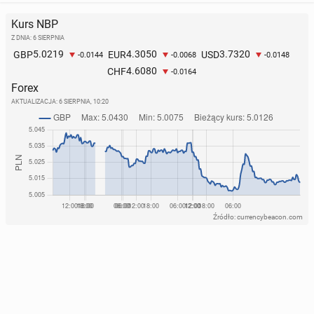
Kurs NBP
Z DNIA: 6 SIERPNIA
5.0219
4.3050
3.7320
GBP
EUR
USD
-0.0144
-0.0068
-0.0148
4.6080
CHF
-0.0164
Forex
AKTUALIZACJA:
6 SIERPNIA, 10:20
Źródło: currencybeacon.com