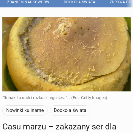
ZDANIEM NAUKOWCÓW
DOOKOŁA ŚWIATA
ZDROWA DIE
"Robaki to urok i rozkosz tego sera"... (Fot. Getty Images)
Nowinki kulinarne
Dookoła świata
Casu marzu – za­ka­za­ny ser dla