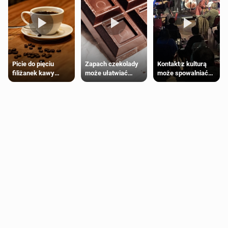
Zapach czekolady
Kontakt z kulturą
Picie do pięciu
może ułatwiać
może spowalniać
filiżanek kawy
trening siłowy
starzenie
dziennie jest
bezpieczne dla
większości
dorosłych