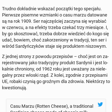
Trudno do­kład­nie wskazać po­cząt­ki tego spe­cja­łu.
Pierw­sze pisemne wzmian­ki o casu marzu da­to­wa­ne
są na rok 1909. Ser naj­czę­ściej zaczyna się wy­ra­biać
w czerwcu, a na efekty trzeba czekać trzy mie­sią­ce. I,
by go skosz­to­wać, trzeba dobrze wie­dzieć do kogo się
udać, bowiem, choć za­ko­rze­nio­ny w tra­dy­cji, ten ser i
wśród Sar­dyń­czy­ków staje się pro­duk­tem ni­szo­wym.
Z jednej strony z powodu prze­pi­sów – choć jest on za­
re­je­stro­wa­ny jako tra­dy­cyj­ny produkt Sar­dy­nii i jest lo­
kal­nie chro­nio­ny, od 1962 roku jest uważany za nie­le­
gal­ny przez włoski rząd. Z kolei, zgodnie z prze­pi­sa­mi
UE, robaki czynią go groźnym dla zdrowia. Nie­któ­rzy to
kwe­stio­nu­ją.
Casu Marzu (Rotten Cheese), a tra­di­tio­nal