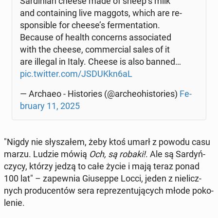
Sar­di­nian cheese made of sheep’s milk
and con­ta­ining live maggots, which are re­
spon­si­ble for cheese’s fer­men­ta­tion.
Because of health con­cerns as­so­cia­ted
with the cheese, com­mer­cial sales of it
are illegal in Italy. Cheese is also banned…
pic.twitter.com/JSDUKkn6aL
— Archaeo - Hi­sto­ries (@ar­che­ohi­sto­ries)
Fe­
bru­ary 11, 2025
"Nigdy nie sły­sza­łem, żeby ktoś umarł z powodu casu
marzu. Ludzie mówią
Och, są robaki!
. Ale są Sar­dyń­
czy­cy, którzy jedzą to całe życie i mają teraz ponad
100 lat" – za­pew­nia Giu­sep­pe Locci, jeden z nie­licz­
nych pro­du­cen­tów sera re­pre­zen­tu­ją­cych młode po­ko­
le­nie.