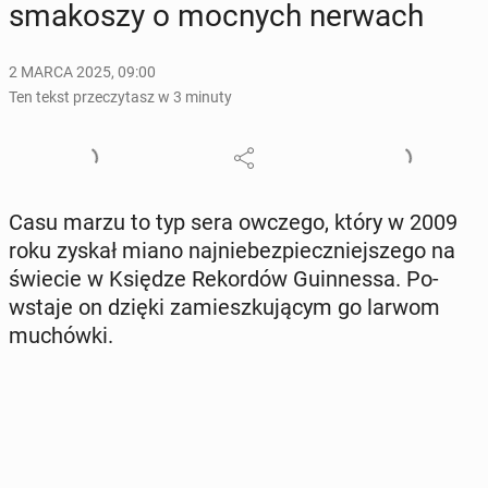
sma­ko­szy o mocnych nerwach
2 MARCA 2025, 09:00
Ten tekst przeczytasz w 3 minuty
Casu marzu to typ sera owczego, który w 2009
roku zyskał miano naj­nie­bez­piecz­niej­sze­go na
świecie w Księdze Re­kor­dów Gu­in­nes­sa. Po­
wsta­je on dzięki za­miesz­ku­ją­cym go larwom
mu­chów­ki.