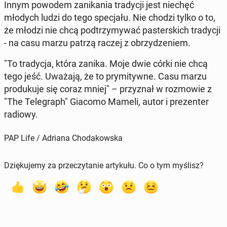
Innym powodem za­ni­ka­nia tra­dy­cji jest niechęć
młodych ludzi do tego spe­cja­łu. Nie chodzi tylko o to,
że młodzi nie chcą pod­trzy­my­wać pa­ster­skich tra­dy­cji
- na casu marzu patrzą raczej z obrzy­dze­niem.
"To tra­dy­cja, która zanika. Moje dwie córki nie chcą
tego jeść. Uważają, że to pry­mi­tyw­ne. Casu marzu
pro­du­ku­je się coraz mniej" – przy­znał w roz­mo­wie z
"The Te­le­graph" Giacomo Mameli, autor i pre­zen­ter
radiowy.
PAP Life / Adriana Chodakowska
Dziękujemy za przeczytanie artykułu. Co o tym myślisz?