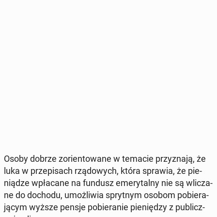
Osoby dobrze zo­rien­to­wa­ne w temacie przy­zna­ją, że
luka w prze­pi­sach rzą­do­wych, która sprawia, że pie­
nią­dze wpła­ca­ne na fundusz eme­ry­tal­ny nie są wli­cza­
ne do dochodu, umoż­li­wia spryt­nym osobom po­bie­ra­
ją­cym wyższe pensje po­bie­ra­nie pie­nię­dzy z pu­blicz­