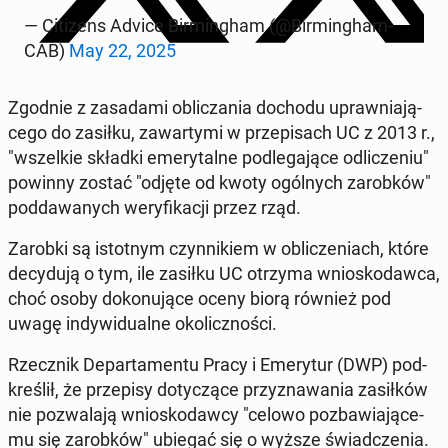
— Ci­ti­zens Advice Bir­ming­ham (@Bir­ming­ham­
CAB)
May 22, 2025
Zgodnie z za­sa­da­mi ob­li­cza­nia dochodu upraw­nia­ją­
ce­go do zasiłku, za­war­ty­mi w prze­pi­sach UC z 2013 r.,
"wszel­kie składki eme­ry­tal­ne pod­le­ga­ją­ce od­li­cze­niu"
powinny zostać "odjęte od kwoty ogól­nych za­rob­ków"
pod­da­wa­nych we­ry­fi­ka­cji przez rząd.
Zarobki są istot­nym czyn­ni­kiem w ob­li­cze­niach, które
de­cy­du­ją o tym, ile zasiłku UC otrzyma wnio­sko­daw­ca,
choć osoby do­ko­nu­ją­ce oceny biorą również pod
uwagę in­dy­wi­du­al­ne oko­licz­no­ści.
Rzecz­nik De­par­ta­men­tu Pracy i Eme­ry­tur (DWP) pod­
kre­ślił, że prze­pi­sy do­ty­czą­ce przy­zna­wa­nia za­sił­ków
nie po­zwa­la­ją wnio­sko­daw­cy "celowo po­zba­wia­ją­ce­
mu się za­rob­ków" ubiegać się o wyższe świad­cze­nia.