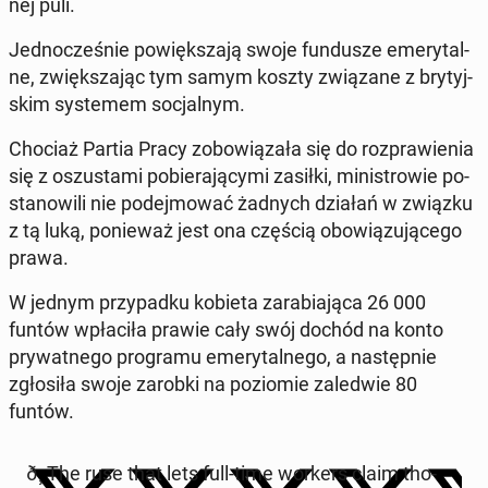
nej puli.
Jed­no­cze­śnie po­więk­sza­ją swoje fun­du­sze eme­ry­tal­
ne, zwięk­sza­jąc tym samym koszty zwią­za­ne z bry­tyj­
skim sys­te­mem so­cjal­nym.
Chociaż Partia Pracy zo­bo­wią­za­ła się do roz­pra­wie­nia
się z oszu­sta­mi po­bie­ra­ją­cy­mi zasiłki, mi­ni­stro­wie po­
sta­no­wi­li nie po­dej­mo­wać żadnych działań w związku
z tą luką, po­nie­waż jest ona częścią obo­wią­zu­ją­ce­go
prawa.
W jednym przy­pad­ku kobieta za­ra­bia­ją­ca 26 000
funtów wpła­ci­ła prawie cały swój dochód na konto
pry­wat­ne­go pro­gra­mu eme­ry­tal­ne­go, a na­stęp­nie
zgło­si­ła swoje zarobki na po­zio­mie za­le­d­wie 80
funtów.
ð¸ The ruse that lets full-time workers claim tho­