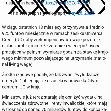
usands in be­ne­fits
https://t.co/j5BZoRc­BAU
— The Te­le­graph (@Te­le­graph)
May 26, 2025
W ciągu ostat­nich 18 mie­się­cy otrzy­my­wa­ła średnio
925 funtów mie­sięcz­nie w ramach zasiłku Uni­ver­sal
Credit (UC), aby zre­kom­pen­so­wać swoje po­zor­nie
niskie zarobki, mimo że za­ra­bia­ła więcej niż osoba
pra­cu­ją­ca w pełnym wy­mia­rze godzin za stawkę kra­jo­
we­go minimum po­zwa­la­ją­ce­go na utrzy­ma­nie (na­tio­
nal living wage).
Źródła rządowe podały, że tak zwani "wy­łu­dza­cze
eme­ry­tur" ubie­ga­ją się o zasiłki w prawie każdym
centrum UC w kraju.
Mi­ni­stro­wie już teraz starają się obniżyć wydatki na
świad­cze­nia zdro­wot­ne i renty in­wa­lidz­kie, które mają
wzro­snąć do ponad 70 mi­liar­dów funtów do końca ka­