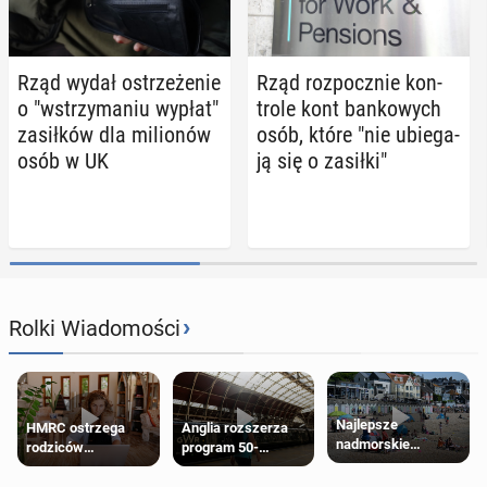
Rząd wydał ostrze­że­nie
Rząd roz­pocz­nie kon­
o "wstrzy­ma­niu wypłat"
tro­le kont ban­ko­wych
za­sił­ków dla mi­lio­nów
osób, które "nie ubie­ga­
osób w UK
ją się o zasiłki"
›
Rolki Wiadomości
Najlepsze
HMRC ostrzega
Anglia rozszerza
nadmorskie
rodziców
program 50-
miasteczko blisko
pobierających Child
procentowych
Londynu
Benefit. Mogą być
zniżek kolejowych