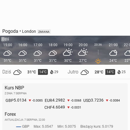
Pogoda
•
London
ZMIANA
Dziś
15:00
16:00
17:00
18:00
19:00
20:00
20:36
21:00
22:
31°C
31°C
31°C
31°C
30°C
27°C
24°C
22
Dziś
Jutro
31°C
28°C
14°C
14°C
29
25
Kurs NBP
Z DNIA: 7 SIERPNIA
5.0134
4.2982
3.7236
GBP
EUR
USD
-0.0085
-0.0068
-0.0084
4.6049
CHF
-0.0031
Forex
AKTUALIZACJA:
7 SIERPNIA, 22:00