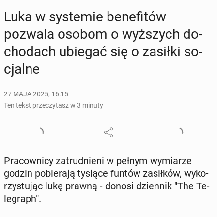
Luka w sys­te­mie be­ne­fi­tów
pozwala osobom o wyż­szych do­
cho­dach ubiegać się o zasiłki so­
cjal­ne
27 MAJA 2025, 16:15
Ten tekst przeczytasz w 3 minuty
Pra­cow­ni­cy za­trud­nie­ni w pełnym wy­mia­rze
godzin po­bie­ra­ją tysiące funtów za­sił­ków, wy­ko­
rzy­stu­jąc lukę prawną - donosi dzien­nik "The Te­
le­graph".