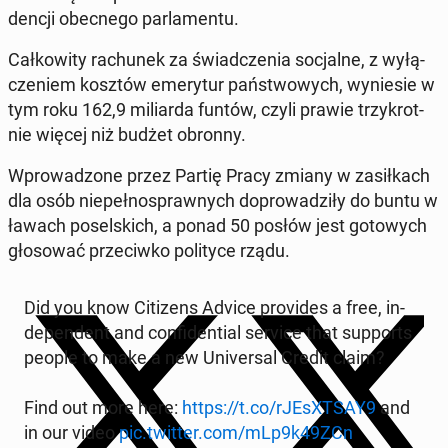
den­cji obec­ne­go par­la­men­tu.
Cał­ko­wi­ty ra­chu­nek za świad­cze­nia so­cjal­ne, z wy­łą­
cze­niem kosztów eme­ry­tur pań­stwo­wych, wy­nie­sie w
tym roku 162,9 mi­liar­da funtów, czyli prawie trzy­krot­
nie więcej niż budżet obronny.
Wpro­wa­dzo­ne przez Partię Pracy zmiany w za­sił­kach
dla osób nie­peł­no­spraw­nych do­pro­wa­dzi­ły do buntu w
ławach po­sel­skich, a ponad 50 posłów jest go­to­wych
gło­so­wać prze­ciw­ko po­li­ty­ce rządu.
Did you know Ci­ti­zens Advice pro­vi­des a free, in­
de­pen­dent and con­fi­den­tial service that sup­ports
people to make a new Uni­ver­sal Credit claim?
Find out more here:
https://t.co/rJE­sXT­SAY9
and
in our video
pic.twitter.com/mLp9k49ZCn