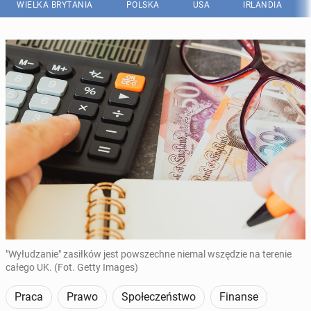
WIELKA BRYTANIA
POLSKA
USA
IRLANDIA
"Wyłudzanie" zasiłków jest powszechne niemal wszędzie na terenie
całego UK. (Fot. Getty Images)
Praca
Prawo
Społeczeństwo
Finanse