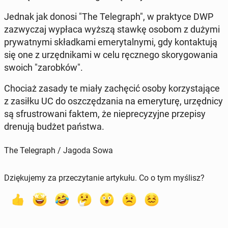
Jednak jak donosi "The Te­le­graph", w prak­ty­ce DWP
za­zwy­czaj wypłaca wyższą stawkę osobom z dużymi
pry­wat­ny­mi skład­ka­mi eme­ry­tal­ny­mi, gdy kon­tak­tu­ją
się one z urzęd­ni­ka­mi w celu ręcz­ne­go sko­ry­go­wa­nia
swoich "za­rob­ków".
Chociaż zasady te miały za­chę­cić osoby ko­rzy­sta­ją­ce
z zasiłku UC do oszczę­dza­nia na eme­ry­tu­rę, urzęd­ni­cy
są sfru­stro­wa­ni faktem, że nie­pre­cy­zyj­ne prze­pi­sy
drenują budżet państwa.
The Telegraph / Jagoda Sowa
Dziękujemy za przeczytanie artykułu. Co o tym myślisz?