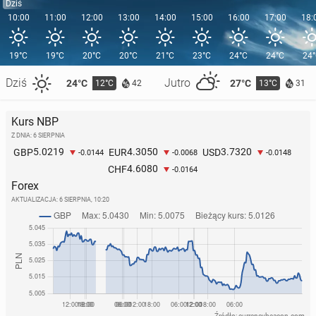
Dziś
10:00
11:00
12:00
13:00
14:00
15:00
16:00
17:00
18:
19°C
19°C
20°C
20°C
21°C
23°C
24°C
24°C
24
Dziś
Jutro
24°C
27°C
12°C
13°C
42
31
Kurs NBP
Z DNIA: 6 SIERPNIA
5.0219
4.3050
3.7320
GBP
EUR
USD
-0.0144
-0.0068
-0.0148
4.6080
CHF
-0.0164
Forex
AKTUALIZACJA:
6 SIERPNIA, 10:20
Źródło: currencybeacon.com