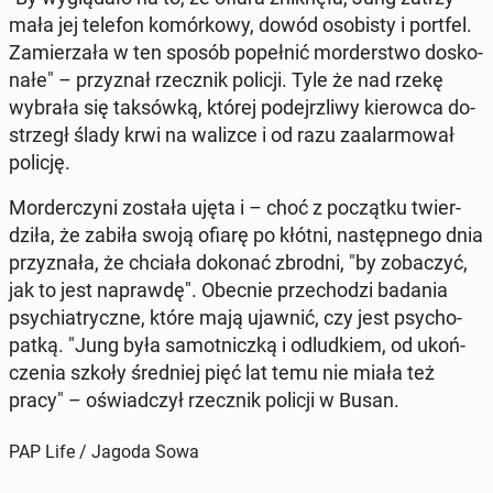
ma­ła jej telefon ko­mór­ko­wy, dowód oso­bi­sty i portfel.
Za­mie­rza­ła w ten sposób po­peł­nić mor­der­stwo do­sko­
na­łe" – przy­znał rzecz­nik policji. Tyle że nad rzekę
wybrała się tak­sów­ką, której po­dejrz­li­wy kie­row­ca do­
strzegł ślady krwi na walizce i od razu za­alar­mo­wał
policję.
Mor­der­czy­ni została ujęta i – choć z po­cząt­ku twier­
dzi­ła, że zabiła swoją ofiarę po kłótni, na­stęp­ne­go dnia
przy­zna­ła, że chciała dokonać zbrodni, "by zo­ba­czyć,
jak to jest na­praw­dę". Obecnie prze­cho­dzi badania
psy­chia­trycz­ne, które mają ujawnić, czy jest psy­cho­
pat­ką. "Jung była sa­mot­nicz­ką i od­lud­kiem, od ukoń­
cze­nia szkoły śred­niej pięć lat temu nie miała też
pracy" – oświad­czył rzecz­nik policji w Busan.
PAP Life / Jagoda Sowa