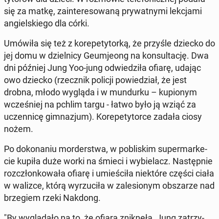
się za matkę, za­in­te­re­so­wa­ną pry­wat­ny­mi lek­cja­mi
an­giel­skie­go dla córki.
Umówiła się też z ko­re­pe­ty­tor­ką, że przyśle dziecko do
jej domu w dziel­ni­cy Geum­je­ong na kon­sul­ta­cję. Dwa
dni później Jung Yoo-jung od­wie­dzi­ła ofiarę, udając
owo dziecko (rzecz­nik policji po­wie­dział, że jest
drobna, młodo wygląda i w mun­dur­ku – ku­pio­nym
wcze­śniej na pchlim targu - łatwo było ją wziąć za
uczen­ni­cę gim­na­zjum). Ko­re­pe­ty­tor­ce zadała ciosy
nożem.
Po do­ko­na­niu mor­der­stwa, w po­bli­skim su­per­mar­ke­
cie kupiła duże worki na śmieci i wy­bie­lacz. Na­stęp­nie
roz­człon­ko­wa­ła ofiarę i umie­ści­ła nie­któ­re części ciała
w walizce, którą wy­rzu­ci­ła w za­le­sio­nym ob­sza­rze nad
brze­giem rzeki Nakdong.
"By wy­glą­da­ło na to, że ofiara znik­nę­ła, Jung za­trzy­