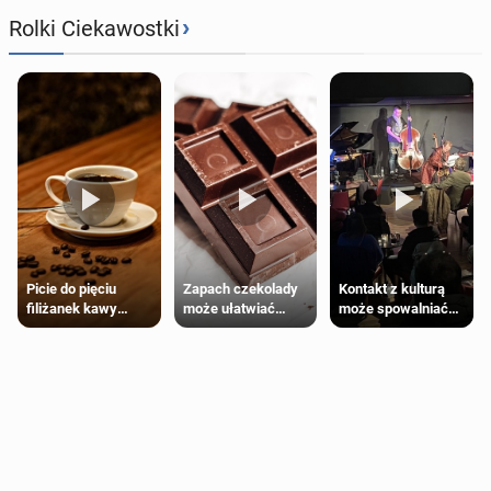
›
Rolki Ciekawostki
Zapach czekolady
Kontakt z kulturą
Picie do pięciu
może ułatwiać
może spowalniać
filiżanek kawy
trening siłowy
starzenie
dziennie jest
bezpieczne dla
większości
dorosłych