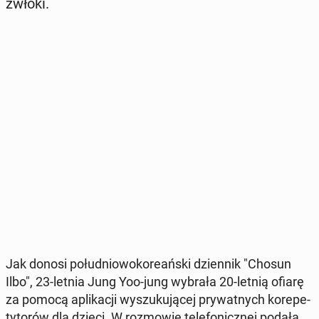
zwłoki.
Jak donosi po­łu­dnio­wo­ko­re­ań­ski dzien­nik "Chosun
Ilbo", 23-letnia Jung Yoo-jung wybrała 20-letnią ofiarę
za pomocą apli­ka­cji wy­szu­ku­ją­cej pry­wat­nych ko­re­pe­
ty­to­rów dla dzieci. W roz­mo­wie te­le­fo­nicz­nej podała