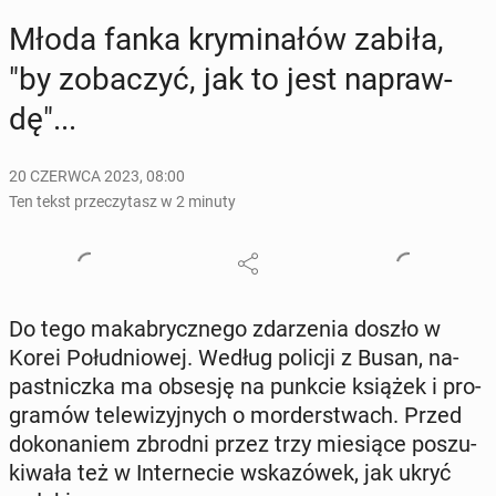
Młoda fanka kry­mi­na­łów zabiła,
"by zo­ba­czyć, jak to jest na­praw­
dę"...
20 CZERWCA 2023, 08:00
Ten tekst przeczytasz w 2 minuty
Do tego ma­ka­brycz­ne­go zda­rze­nia doszło w
Korei Po­łu­dnio­wej. Według policji z Busan, na­
past­nicz­ka ma obsesję na punkcie książek i pro­
gra­mów te­le­wi­zyj­nych o mor­der­stwach. Przed
do­ko­na­niem zbrodni przez trzy mie­sią­ce po­szu­
ki­wa­ła też w In­ter­ne­cie wska­zó­wek, jak ukryć