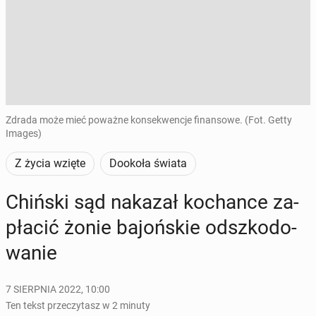
Zdrada może mieć poważne konsekwencje finansowe. (Fot. Getty
Images)
Z życia wzięte
Dookoła świata
Chiński sąd nakazał ko­chan­ce za­
pła­cić żonie ba­joń­skie od­szko­do­
wa­nie
7 SIERPNIA 2022, 10:00
Ten tekst przeczytasz w 2 minuty