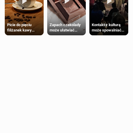
Zapach czekolady
Kontakt z kulturą
Picie do pięciu
może ułatwiać
może spowalniać
filiżanek kawy
trening siłowy
starzenie
dziennie jest
bezpieczne dla
większości
dorosłych