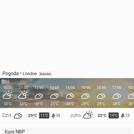
Pogoda
•
London
ZMIANA
Dziś
10:00
11:00
12:00
13:00
14:00
15:00
16:00
17:00
18:
22°C
23°C
23°C
25°C
26°C
29°C
29°C
28°C
28
Dziś
Jutro
29°C
32°C
11°C
14°C
38
18
Kurs NBP