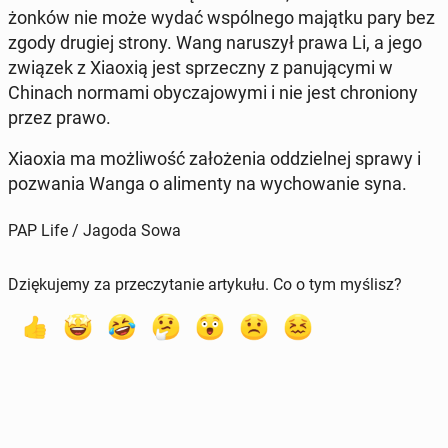
żon­ków nie może wydać wspól­ne­go majątku pary bez
zgody drugiej strony. Wang na­ru­szył prawa Li, a jego
związek z Xiaoxią jest sprzecz­ny z pa­nu­ją­cy­mi w
Chinach normami oby­cza­jo­wy­mi i nie jest chro­nio­ny
przez prawo.
Xiaoxia ma moż­li­wość za­ło­że­nia od­dziel­nej sprawy i
po­zwa­nia Wanga o ali­men­ty na wy­cho­wa­nie syna.
PAP Life / Jagoda Sowa
Dziękujemy za przeczytanie artykułu. Co o tym myślisz?