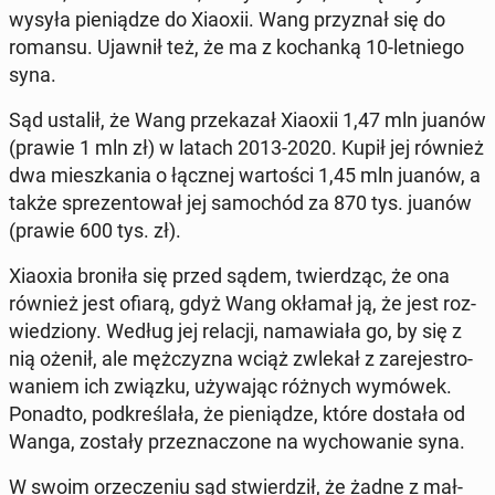
wysyła pie­nią­dze do Xiaoxii. Wang przy­znał się do
romansu. Ujawnił też, że ma z ko­chan­ką 10-let­nie­go
syna.
Sąd ustalił, że Wang prze­ka­zał Xiaoxii 1,47 mln juanów
(prawie 1 mln zł) w latach 2013-2020. Kupił jej również
dwa miesz­ka­nia o łącznej war­to­ści 1,45 mln juanów, a
także spre­zen­to­wał jej sa­mo­chód za 870 tys. juanów
(prawie 600 tys. zł).
Xiaoxia broniła się przed sądem, twier­dząc, że ona
również jest ofiarą, gdyż Wang okłamał ją, że jest roz­
wie­dzio­ny. Według jej relacji, na­ma­wia­ła go, by się z
nią ożenił, ale męż­czy­zna wciąż zwlekał z za­re­je­stro­
wa­niem ich związku, uży­wa­jąc różnych wymówek.
Ponadto, pod­kre­śla­ła, że pie­nią­dze, które dostała od
Wanga, zostały prze­zna­czo­ne na wy­cho­wa­nie syna.
W swoim orze­cze­niu sąd stwier­dził, że żadne z mał­