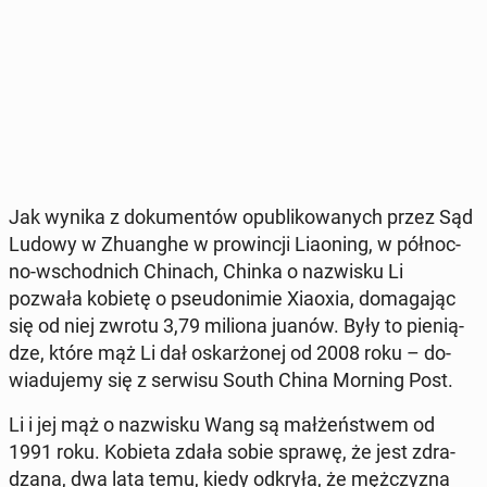
Jak wynika z do­ku­men­tów opu­bli­ko­wa­nych przez Sąd
Ludowy w Zhu­an­ghe w pro­win­cji Lia­oning, w pół­noc­
no-wschod­nich Chinach, Chinka o na­zwi­sku Li
pozwała kobietę o pseu­do­ni­mie Xiaoxia, do­ma­ga­jąc
się od niej zwrotu 3,79 miliona juanów. Były to pie­nią­
dze, które mąż Li dał oskar­żo­nej od 2008 roku – do­
wia­du­je­my się z serwisu South China Morning Post.
Li i jej mąż o na­zwi­sku Wang są mał­żeń­stwem od
1991 roku. Kobieta zdała sobie sprawę, że jest zdra­
dza­na, dwa lata temu, kiedy odkryła, że męż­czy­zna