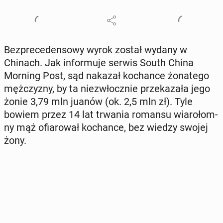
Bez­pre­ce­den­so­wy wyrok został wydany w
Chinach. Jak in­for­mu­je serwis South China
Morning Post, sąd nakazał ko­chan­ce żo­na­te­go
męż­czy­zny, by ta nie­zwłocz­nie prze­ka­za­ła jego
żonie 3,79 mln juanów (ok. 2,5 mln zł). Tyle
bowiem przez 14 lat trwania romansu wia­ro­łom­
ny mąż ofia­ro­wał ko­chan­ce, bez wiedzy swojej
żony.