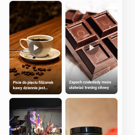
Zapach czekolady może
Picie do pięciu filiżanek
ułatwiać trening siłowy
kawy dziennie jest
bezpieczne dla
większości dorosłych