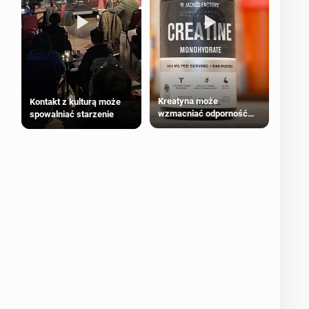
Kreatyna może
Kontakt z kulturą może
wzmacniać odporność
spowalniać starzenie
przeciw nowotworom