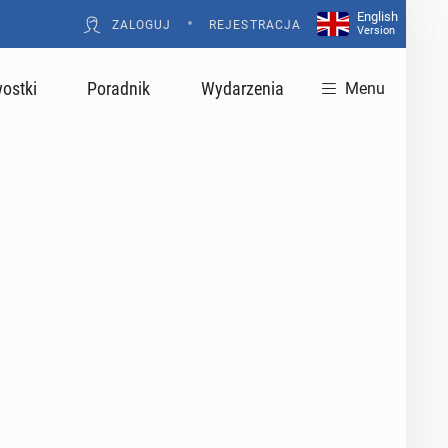
English
•
ZALOGUJ
REJESTRACJA
Version
ostki
Poradnik
Wydarzenia
Menu