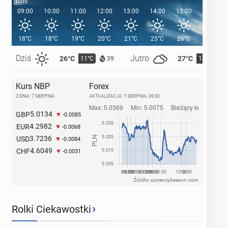
Dziś
09:00
10:00
11:00
12:00
13:00
14:00
15:00
16:00
18°C
18°C
19°C
20°C
21°C
25°C
26°C
26°C
Dziś
Jutro
26°C
27°C
11°C
14°C
39
Kurs NBP
Forex
Z DNIA: 7 SIERPNIA
AKTUALIZACJA:
7 SIERPNIA, 09:30
5.0134
GBP
-0.0085
4.2982
EUR
-0.0068
3.7236
USD
-0.0084
4.6049
CHF
-0.0031
Źródło: currencybeacon.com
›
Rolki Ciekawostki