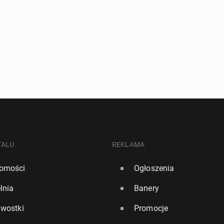
TALU
REKLAMA
omości
Ogłoszenia
lnia
Banery
awostki
Promocje