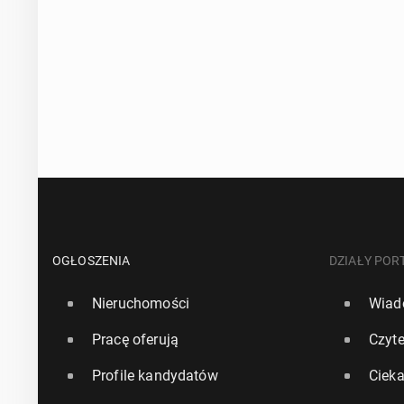
OGŁOSZENIA
DZIAŁY POR
Nieruchomości
Wiad
Pracę oferują
Czyte
Profile kandydatów
Ciek