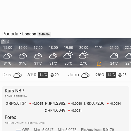
Pogoda
•
London
ZMIANA
Dziś
15:00
16:00
17:00
18:00
19:00
20:00
20:36
21:00
22:
31°C
31°C
31°C
31°C
30°C
27°C
24°C
22
Dziś
Jutro
31°C
28°C
14°C
14°C
29
25
Kurs NBP
Z DNIA: 7 SIERPNIA
5.0134
4.2982
3.7236
GBP
EUR
USD
-0.0085
-0.0068
-0.0084
4.6049
CHF
-0.0031
Forex
AKTUALIZACJA:
7 SIERPNIA, 22:00