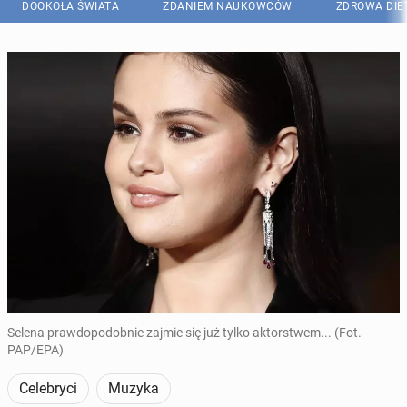
DOOKOŁA ŚWIATA
ZDANIEM NAUKOWCÓW
ZDROWA DIE
Selena prawdopodobnie zajmie się już tylko aktorstwem... (Fot.
PAP/EPA)
Celebryci
Muzyka