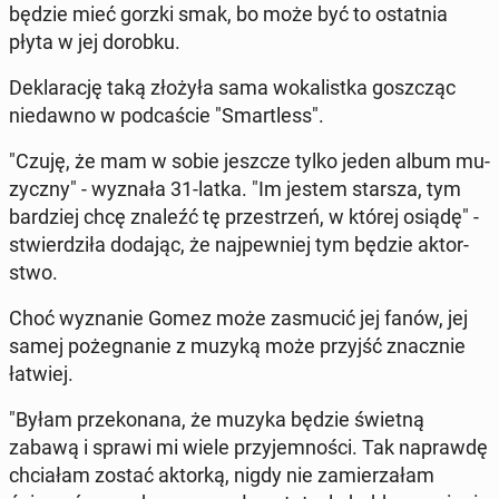
będzie mieć gorzki smak, bo może być to ostat­nia
płyta w jej dorobku.
De­kla­ra­cję taką złożyła sama wo­ka­list­ka gosz­cząc
nie­daw­no w pod­ca­ście "Smar­tless".
"Czuję, że mam w sobie jeszcze tylko jeden album mu­
zycz­ny" - wyznała 31-latka. "Im jestem starsza, tym
bar­dziej chcę znaleźć tę prze­strzeń, w której osiądę" -
stwier­dzi­ła dodając, że naj­pew­niej tym będzie ak­tor­
stwo.
Choć wy­zna­nie Gomez może za­smu­cić jej fanów, jej
samej po­że­gna­nie z muzyką może przyjść znacz­nie
łatwiej.
"Byłam prze­ko­na­na, że muzyka będzie świetną
zabawą i sprawi mi wiele przy­jem­no­ści. Tak na­praw­dę
chcia­łam zostać aktorką, nigdy nie za­mie­rza­łam