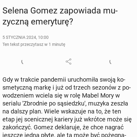
Selena Gomez za­po­wia­da mu­
zycz­ną eme­ry­tu­rę?
5 STYCZNIA 2024, 10:00
Ten tekst przeczytasz w 1 minutę
Gdy w trakcie pan­de­mii uru­cho­mi­ła swoją ko­
sme­tycz­ną markę i już od trzech sezonów z po­
wo­dze­niem wciela się w rolę Mabel Mory w
serialu 'Zbrod­nie po są­siedz­ku', muzyka zeszła
na dalszy plan. Wiele wska­zu­je na to, że ten
etap jej sce­nicz­nej kariery już wkrótce może się
za­koń­czyć. Gomez de­kla­ru­je, że chce nagrać
jeszcze jedną płytę, ale ta może być po­że­gna­