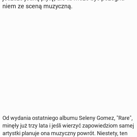
niem ze sceną mu­zycz­ną.
Od wydania ostat­nie­go albumu Seleny Gomez, "Rare",
minęły już trzy lata i jeśli wierzyć za­po­wie­dziom samej
ar­tyst­ki planuje ona mu­zycz­ny powrót. Nie­ste­ty, ten