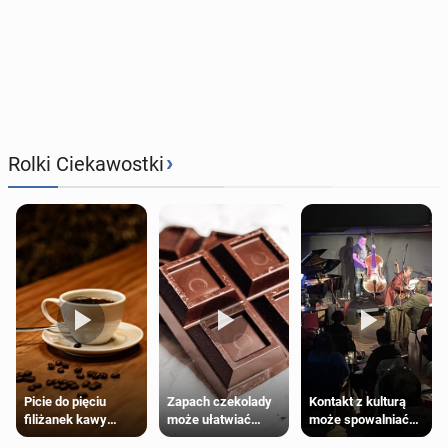
›
Rolki Ciekawostki
Zapach czekolady
Kontakt z kulturą
Picie do pięciu
może ułatwiać
może spowalniać
filiżanek kawy
trening siłowy
starzenie
dziennie jest