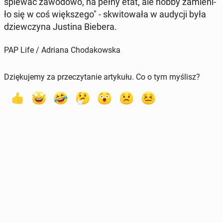
śpiewać za­wo­do­wo, na pełny etat, ale hobby za­mie­ni­
ło się w coś więk­sze­go" - skwi­to­wa­ła w audycji była
dziew­czy­na Justina Biebera.
PAP Life / Adriana Chodakowska
Dziękujemy za przeczytanie artykułu. Co o tym myślisz?