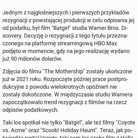
Jednym z naj­gło­śniej­szych i pierw­szych przy­kła­dów
re­zy­gna­cji z po­wsta­ją­cej pro­duk­cji w celu od­pi­sa­nia jej
od podatku, był film "Batgirl" studia Warner Bros. Di­
sco­ve­ry. Decyzję o re­zy­gna­cji z tego tytułu prze­zna­
czo­ne­go na plat­for­mę stre­amin­go­wą HBO Max
podjęto w mo­men­cie, gdy na jego re­ali­za­cję wydano
już 90 mi­lio­nów dolarów.
Zdjęcia do filmu "The Mo­ther­ship" zostały ukoń­czo­ne
już w 2021 roku. Roz­po­czę­te później prace post­pro­
duk­cyj­ne z powodu wie­lo­krot­nych opóź­nień nie
zostały do­koń­czo­ne. W mię­dzy­cza­sie studio Warnera
za­po­cząt­ko­wa­ło trend re­zy­gna­cji z filmów na rzecz
odpisów po­dat­ko­wych.
Taki los spotkał nie tylko "Batgirl", ale też filmy "Coyote
vs. Acme" oraz "Scoob! Holiday Haunt". Teraz, jak po­
twier­dza portal Variety, taki sam los czeka film z Halle