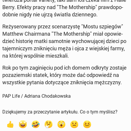
Berry. Efekty pracy nad "The Mo­ther­ship" praw­do­po­
dob­nie nigdy nie ujrzą światła dzien­ne­go.
Re­ży­se­ro­wa­ny przez sce­na­rzy­stę "Mostu szpie­gów"
Matthew Cha­ir­ma­na "The Mo­ther­ship" miał opo­wie­
dzieć hi­sto­rię matki sa­mot­nie wy­cho­wu­ją­cej dzieci po
ta­jem­ni­czym znik­nię­ciu męża i ojca z wiej­skiej farmy,
na której wspól­nie miesz­ka­li.
Rok po tym za­gi­nię­ciu pod ich domem odkryty zostaje
po­za­ziem­ski statek, który może dać od­po­wiedź na
wszyst­kie pytania do­ty­czą­ce znik­nię­cia męż­czy­zny.
PAP Life / Adriana Chodakowska
Dziękujemy za przeczytanie artykułu. Co o tym myślisz?