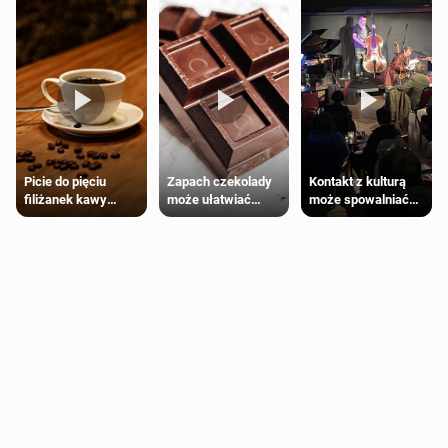
Zapach czekolady
Kontakt z kulturą
Picie do pięciu
może ułatwiać
może spowalniać
filiżanek kawy
trening siłowy
starzenie
dziennie jest
bezpieczne dla
większości
dorosłych