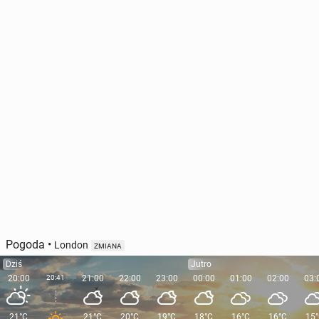
Pogoda
•
London
ZMIANA
Dziś
Jutro
20:00
20:41
21:00
22:00
23:00
00:00
01:00
02:00
03:
21°C
21°C
20°C
19°C
18°C
16°C
16°C
15