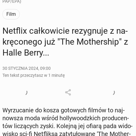
PAP/EPA)
Film
Netflix cał­ko­wi­cie re­zy­gnu­je z na­
krę­co­ne­go już "The Mo­ther­ship" z
Halle Berry...
30 STYCZNIA 2024, 09:00
Ten tekst przeczytasz w 1 minutę
Wy­rzu­ca­nie do kosza go­to­wych filmów to naj­
now­sza moda wśród hol­ly­wo­odz­kich pro­du­cen­
tów li­czą­cych zyski. Kolejną jej ofiarą pada wi­do­
wi­sko sci-fi Net­flik­sa za­ty­tu­ło­wa­ne 'The Mo­ther­