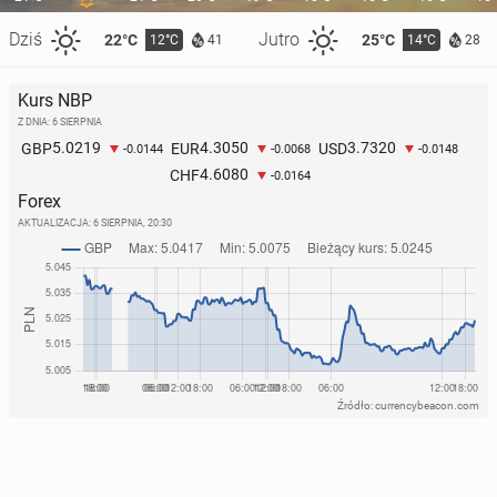
Dziś
Jutro
22°C
25°C
12°C
14°C
41
28
Kurs NBP
Z DNIA: 6 SIERPNIA
5.0219
4.3050
3.7320
GBP
EUR
USD
-0.0144
-0.0068
-0.0148
4.6080
CHF
-0.0164
Forex
AKTUALIZACJA:
6 SIERPNIA, 20:30
Źródło: currencybeacon.com