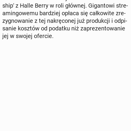
shi­p' z Halle Berry w roli głównej. Gi­gan­to­wi stre­
amin­go­we­mu bar­dziej opłaca się cał­ko­wi­te zre­
zy­gno­wa­nie z tej na­krę­co­nej już pro­duk­cji i od­pi­
sa­nie kosztów od podatku niż za­pre­zen­to­wa­nie
jej w swojej ofercie.