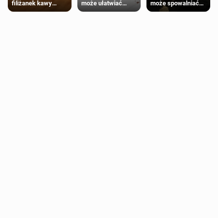
może ułatwiać
może spowalniać
filiżanek kawy
trening siłowy
starzenie
dziennie jest
bezpieczne dla
większości
dorosłych