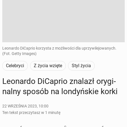
Leonardo DiCaprio korzysta z możliwości dla uprzywilejowanych.
(Fot. Getty Images)
Celebryci
Z życia wzięte
Styl życia
Le­onar­do Di­Ca­prio znalazł ory­gi­
nal­ny sposób na lon­dyń­skie korki
22 WRZEŚNIA 2023, 10:00
Ten tekst przeczytasz w 1 minutę