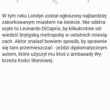
W tym roku Londyn został ogło­szo­ny naj­bar­dziej
za­kor­ko­wa­nym miastem na świecie. Nie od­stra­
szy­ło to Le­onar­do Di­Ca­prio, by kil­ku­krot­nie od­
wie­dzić bry­tyj­ską me­tro­po­lię w ostat­nich mie­sią­
cach. Aktor znalazł bowiem sposób, by spraw­nie
się tam prze­miesz­czać - jeździ dy­plo­ma­tycz­nym
autem, które użyczył mu ktoś z am­ba­sa­dy Wy­
brze­ża Kości Sło­nio­wej.