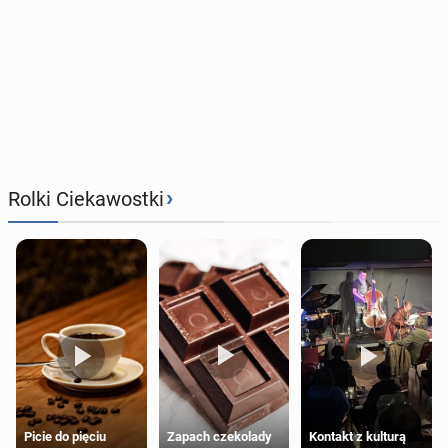
›
Rolki Ciekawostki
Zapach czekolady
Kontakt z kulturą
Picie do pięciu