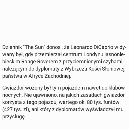
Dzien­nik "The Sun" donosi, że Le­onar­do Di­Ca­prio wi­dy­
wa­ny był, gdy prze­mie­rzał centrum Londynu ja­sno­nie­
bie­skim Range Roverem z przy­ciem­nio­ny­mi szybami,
na­le­żą­cym do dy­plo­ma­ty z Wy­brze­ża Kości Sło­nio­wej,
państwa w Afryce Za­chod­niej.
Gwiaz­dor wożony był tym po­jaz­dem nawet do klubów
nocnych. Nie ujaw­nio­no, na jakich za­sa­dach gwiaz­dor
ko­rzy­sta z tego pojazdu, wartego ok. 80 tys. funtów
(427 tys. zł), ani który z dy­plo­ma­tów wy­świad­czył mu
przy­słu­gę.