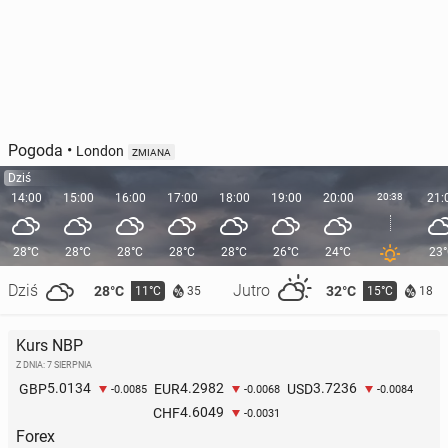
Pogoda
•
London
ZMIANA
Dziś
14:00
15:00
16:00
17:00
18:00
19:00
20:00
20:38
21:
28°C
28°C
28°C
28°C
28°C
26°C
24°C
23
Dziś
Jutro
28°C
32°C
11°C
15°C
35
18
Kurs NBP
Z DNIA: 7 SIERPNIA
5.0134
4.2982
3.7236
GBP
EUR
USD
-0.0085
-0.0068
-0.0084
4.6049
CHF
-0.0031
Forex