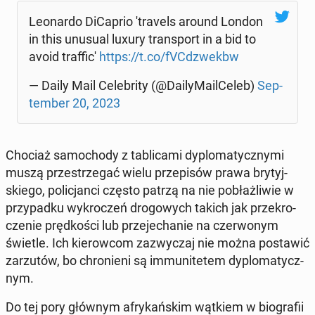
Le­onar­do Di­Ca­prio 'tra­vels around London
in this unusual luxury trans­port in a bid to
avoid traf­fi­c'
https://t.co/fVC­dzwekbw
— Daily Mail Ce­le­bri­ty (@Da­ily­Ma­il­Ce­leb)
Sep­
tem­ber 20, 2023
Chociaż sa­mo­cho­dy z ta­bli­ca­mi dy­plo­ma­tycz­ny­mi
muszą prze­strze­gać wielu prze­pi­sów prawa bry­tyj­
skie­go, po­li­cjan­ci często patrzą na nie po­błaż­li­wie w
przy­pad­ku wy­kro­czeń dro­go­wych takich jak prze­kro­
cze­nie pręd­ko­ści lub prze­je­cha­nie na czer­wo­nym
świetle. Ich kie­row­com za­zwy­czaj nie można po­sta­wić
za­rzu­tów, bo chro­nie­ni są im­mu­ni­te­tem dy­plo­ma­tycz­
nym.
Do tej pory głównym afry­kań­skim wątkiem w bio­gra­fii