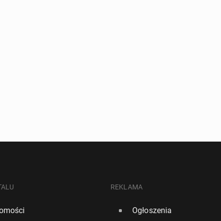
TALU
REKLAMA
omości
Ogłoszenia