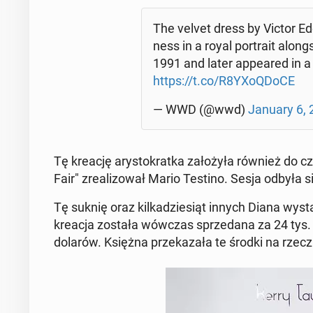
The velvet dress by Victor Ede
ness in a royal por­tra­it along
1991 and later ap­pe­ared in a
https://t.co/R8YXo­QDo­CE
— WWD (@wwd)
January 6, 
Tę kreację ary­sto­krat­ka za­ło­ży­ła również do c
Fair" zre­ali­zo­wał Mario Testino. Sesja odbyła s
Tę suknię oraz kil­ka­dzie­siąt innych Diana wy­sta
kreacja została wówczas sprze­da­na za 24 tys. dol
dolarów. Księżna prze­ka­za­ła te środki na rzecz o