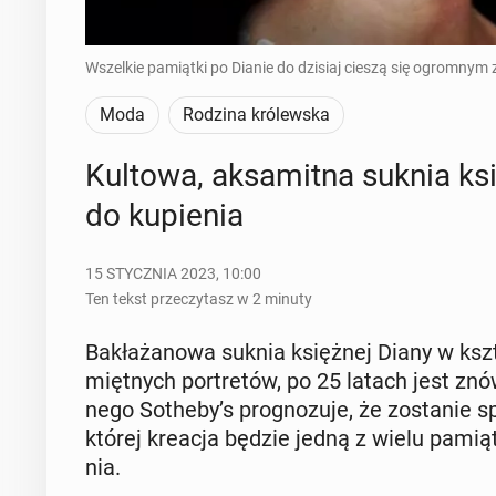
Wszelkie pamiątki po Dianie do dzisiaj cieszą się ogromnym
Moda
Rodzina królewska
Kultowa, ak­sa­mit­na suknia ks
do ku­pie­nia
15 STYCZNIA 2023, 10:00
Ten tekst przeczytasz w 2 minuty
Ba­kła­ża­no­wa suknia księż­nej Diany w kształ
mięt­nych por­tre­tów, po 25 latach jest znów
ne­go Sotheby’s pro­gno­zu­je, że zo­sta­nie 
której kreacja będzie jedną z wielu pa­mią­te
nia.