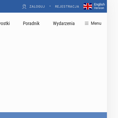
English
•
ZALOGUJ
REJESTRACJA
Version
ostki
Poradnik
Wydarzenia
Menu