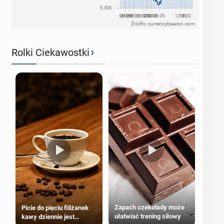
Źródło: currencybeacon.com
›
Rolki Ciekawostki
Zapach czekolady może
Picie do pięciu filiżanek
ułatwiać trening siłowy
kawy dziennie jest