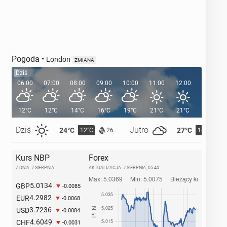
Pogoda
•
London
ZMIANA
Dziś
06:00
07:00
08:00
09:00
10:00
11:00
12:00
13:00
12°C
12°C
14°C
16°C
19°C
21°C
21°C
22°C
Dziś
Jutro
24°C
27°C
12°C
14°C
26
Kurs NBP
Forex
Z DNIA: 7 SIERPNIA
AKTUALIZACJA:
7 SIERPNIA, 05:40
5.0134
GBP
-0.0085
4.2982
EUR
-0.0068
3.7236
USD
-0.0084
4.6049
CHF
-0.0031