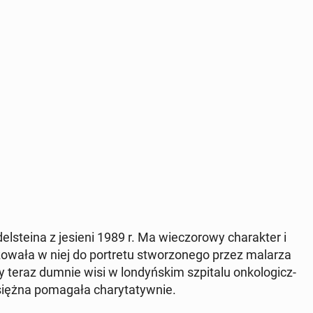
el­ste­ina z jesieni 1989 r. Ma wie­czo­ro­wy cha­rak­ter i
zo­wa­ła w niej do por­tre­tu stwo­rzo­ne­go przez malarza
ry teraz dumnie wisi w lon­dyń­skim szpi­ta­lu on­ko­lo­gicz­
a po­ma­ga­ła cha­ry­ta­tyw­nie.