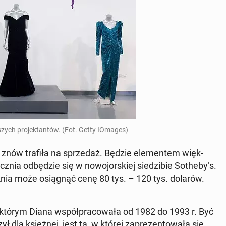
szych pro­jek­tan­tów. (Fot. Getty IOmages)
h znów trafiła na sprze­daż. Będzie ele­men­tem więk­
nia od­bę­dzie się w no­wo­jor­skiej sie­dzi­bie Sotheby’s.
 suknia może osią­gnąć cenę 80 tys. – 120 tys. dolarów.
nt, z którym Diana współ­pra­co­wa­ła od 1982 do 1993 r. Być
ł dla księż­nej, jest ta, w której za­pre­zen­to­wa­ła się