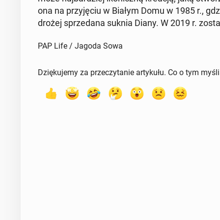
ona na przy­ję­ciu w Białym Domu w 1985 r., gdzie 
dro­żej sprze­da­na suknia Diany. W 2019 r. został
PAP Life / Jagoda Sowa
Dziękujemy za przeczytanie artykułu. Co o tym myśl