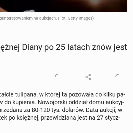
 zainteresowaniem na aukcjach. (Fot. Getty Images)
ięż­nej Diany po 25 latach znów jest
­cie tu­li­pa­na, w której ta po­zo­wa­ła do kilku pa­
 do ku­pie­nia. No­wo­jor­ski oddział domu au­kcyj­
sprze­da­na za 80-120 tys. dolarów. Data aukcji, w
k po księż­nej, prze­wi­dzia­na jest na 27 stycz­