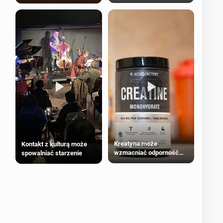
bezpieczne dla
większości dorosłych
Kreatyna może
Kontakt z kulturą może
wzmacniać odporność
spowalniać starzenie
przeciw nowotworom