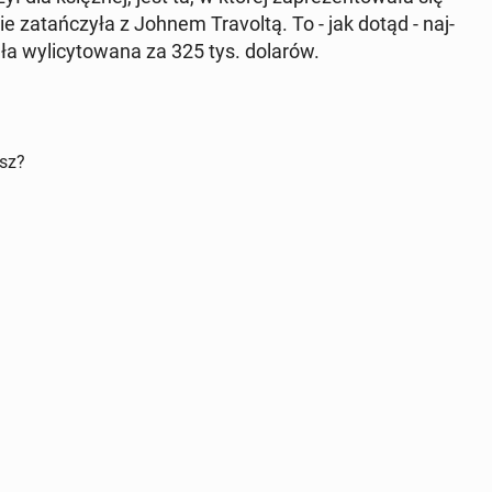
za­tań­czy­ła z Johnem Tra­vol­tą. To - jak dotąd - naj­
a wy­li­cy­to­wa­na za 325 tys. dolarów.
isz?