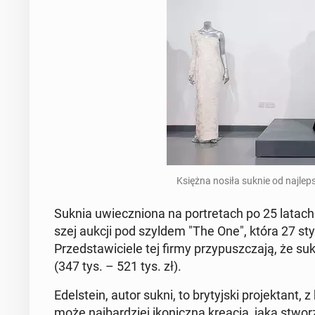
Księżna nosiła suknie od naj­lep­
Suknia uwiecz­nio­na na por­tre­tach po 25 latac
szej aukcji pod szyldem "The One", która 27 stycz­
Przed­sta­wi­cie­le tej firmy przy­pusz­cza­ją, że
(347 tys. – 521 tys. zł).
Edel­ste­in, autor sukni, to bry­tyj­ski pro­jek­ta
może naj­bar­dziej iko­nicz­ną kreacją, jaką stwo­rzy