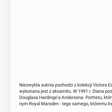
Nie­zwy­kła suknia po­cho­dzi z ko­lek­cji Victora Ed
wy­ko­na­na jest z ak­sa­mi­tu. W 1991 r. Diana po­
Do­ugla­sa Har­din­ge’a An­der­so­na. Por­tre­tu, któ
nym Royal Marsden - tego samego, któremu księżn