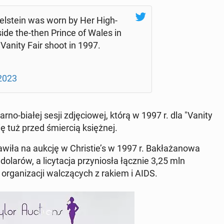
l­ste­in was worn by Her Hi­gh­
­si­de the-then Prince of Wales in
 Vanity Fair shoot in 1997.
2023
zarno-białej sesji zdję­cio­wej, którą w 1997 r. dla "Vanity
ię tuż przed śmier­cią księż­nej.
­wi­ła na aukcję w Chri­stie’s w 1997 r. Ba­kła­ża­no­wa
arów, a li­cy­ta­cja przy­nio­sła łącznie 3,25 mln
r­ga­ni­za­cji wal­czą­cych z rakiem i AIDS.