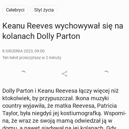
Celebryci
Styl życia
Keanu Reeves wy­cho­wy­wał się na
ko­la­nach Dolly Parton
8 GRUDNIA 2023, 09:00
Ten tekst przeczytasz w 2 minuty
Dolly Parton i Keanu Reevesa łączy więcej niż
kto­kol­wiek, by przy­pusz­czał. Ikona muzyki
country wy­ja­wi­ła, że matka Reevesa, Pa­tri­cia
Taylor, była niegdyś jej ko­stiu­mo­graf­ką. Wspo­mi­
na, że wraz ze swoją mamą od­wie­dzał ją w
domu, a nawet sia­dy­wał na jej ko­la­nach. Gdy