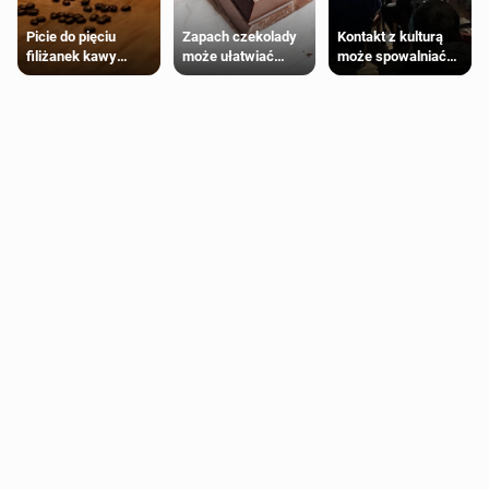
Zapach czekolady
Kontakt z kulturą
Picie do pięciu
może ułatwiać
może spowalniać
filiżanek kawy
trening siłowy
starzenie
dziennie jest
bezpieczne dla
większości
dorosłych