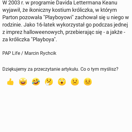
W 2003 r. w pro­gra­mie Davida Let­ter­ma­na Keanu
wyjawił, że iko­nicz­ny kostium kró­licz­ka, w którym
Parton po­zo­wa­ła "Play­boy­owi" za­cho­wał się u niego w
ro­dzi­nie. Jako 16-latek wy­ko­rzy­stał go podczas jednej
z imprez hal­lo­we­eno­wych, prze­bie­ra­jąc się - a jakże -
za kró­licz­ka "Play­boya".
PAP Life / Marcin Rychcik
Dziękujemy za przeczytanie artykułu. Co o tym myślisz?