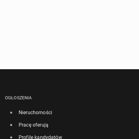
OGŁOSZENIA
Nieruchomości
Pracę oferują
Profile kandydatów