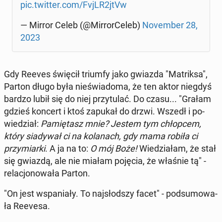
pic.twitter.com/FvjLR2jtVw
— Mirror Celeb (@Mir­ror­Ce­leb)
No­vem­ber 28,
2023
Gdy Reeves święcił triumfy jako gwiazda "Ma­trik­sa",
Parton długo była nie­świa­do­ma, że ten aktor niegdyś
bardzo lubił się do niej przy­tu­lać. Do czasu... "Grałam
gdzieś koncert i ktoś zapukał do drzwi. Wszedł i po­
wie­dział:
Pa­mię­tasz mnie? Jestem tym chłop­cem,
który sia­dy­wał ci na ko­la­nach, gdy mama robiła ci
przy­miar­ki
. A ja na to:
O mój Boże!
Wie­dzia­łam, że stał
się gwiazdą, ale nie miałam pojęcia, że właśnie tą" -
re­la­cjo­no­wa­ła Parton.
"On jest wspa­nia­ły. To naj­słod­szy facet" - pod­su­mo­wa­
ła Reevesa.