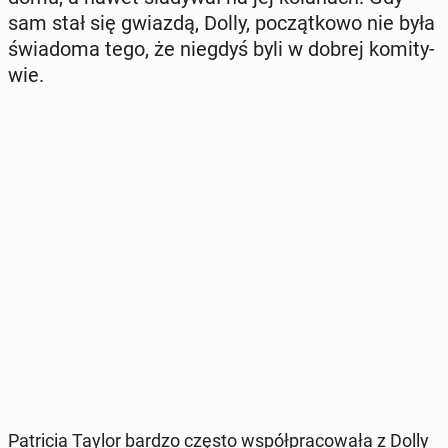
sam stał się gwiazdą, Dolly, po­cząt­ko­wo nie była
świa­do­ma tego, że niegdyś byli w dobrej ko­mi­ty­
wie.
Pa­tri­cia Taylor bardzo często współ­pra­co­wa­ła z Dolly