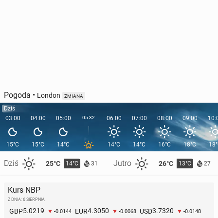
Pogoda
•
London
ZMIANA
Dziś
03:00
04:00
05:00
05:32
06:00
07:00
08:00
09:00
10:
15°C
15°C
14°C
14°C
14°C
16°C
18°C
18
Dziś
Jutro
25°C
26°C
14°C
13°C
31
27
Kurs NBP
Z DNIA: 6 SIERPNIA
5.0219
4.3050
3.7320
GBP
EUR
USD
-0.0144
-0.0068
-0.0148