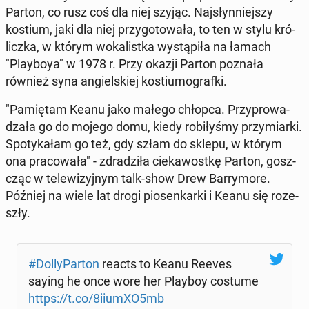
Parton, co rusz coś dla niej szyjąc. Naj­słyn­niej­szy
kostium, jaki dla niej przy­go­to­wa­ła, to ten w stylu kró­
licz­ka, w którym wo­ka­list­ka wy­stą­pi­ła na łamach
"Play­boya" w 1978 r. Przy okazji Parton poznała
również syna an­giel­skiej ko­stiu­mo­graf­ki.
"Pa­mię­tam Keanu jako małego chłopca. Przy­pro­wa­
dza­ła go do mojego domu, kiedy ro­bi­ły­śmy przy­miar­ki.
Spo­ty­ka­łam go też, gdy szłam do sklepu, w którym
ona pra­co­wa­ła" - zdra­dzi­ła cie­ka­wost­kę Parton, gosz­
cząc w te­le­wi­zyj­nym talk-show Drew Bar­ry­mo­re.
Później na wiele lat drogi pio­sen­kar­ki i Keanu się ro­ze­
szły.
#Dol­ly­Par­ton
reacts to Keanu Reeves
saying he once wore her Playboy costume
https://t.co/8iiumXO5mb