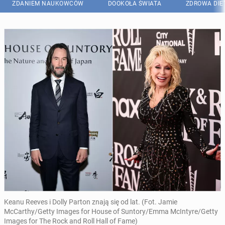
ZDANIEM NAUKOWCÓW
DOOKOŁA ŚWIATA
ZDROWA DIE
Keanu Reeves i Dolly Parton znają się od lat. (Fot. Jamie
McCarthy/Getty Images for House of Suntory/Emma McIntyre/Getty
Images for The Rock and Roll Hall of Fame)