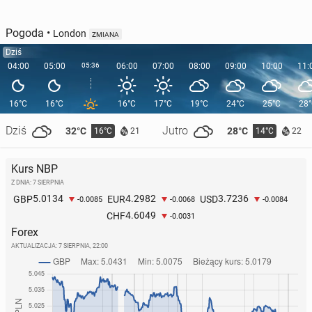
Pogoda
•
London
ZMIANA
Dziś
04:00
05:00
05:36
06:00
07:00
08:00
09:00
10:00
11:
16°C
16°C
16°C
17°C
19°C
24°C
25°C
28
Dziś
Jutro
32°C
28°C
16°C
14°C
21
22
Kurs NBP
Z DNIA: 7 SIERPNIA
5.0134
4.2982
3.7236
GBP
EUR
USD
-0.0085
-0.0068
-0.0084
4.6049
CHF
-0.0031
Forex
AKTUALIZACJA:
7 SIERPNIA, 22:00