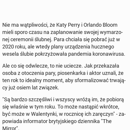
Nie ma wąt­pli­wo­ści, że Katy Perry i Orlando Bloom
mieli sporo czasu na za­pla­no­wa­nie swojej wy­ma­rzo­
nej ce­re­mo­nii ślubnej. Para chciała się pobrać już w
2020 roku, ale wtedy plany urzą­dze­nia hucz­ne­go
wesela ślubie po­krzy­żo­wa­ła pan­de­mia ko­ro­na­wi­ru­sa.
Ale co się od­wle­cze, to nie uciecze. Jak prze­ka­za­ła
osoba z oto­cze­nia pary, pio­sen­kar­ka i aktor uznali, że
ten rok to idealny moment, aby sfor­ma­li­zo­wać trwa­ją­
cy już osiem lat związek.
"Są bardzo szczę­śli­wi i wszyscy wróżą im, że pobiorą
się właśnie w tym roku. To może na­stą­pić wkrótce,
być może w Wa­len­tyn­ki, w rocz­ni­cę ich za­rę­czyn" - za­
po­wia­da in­for­ma­tor bry­tyj­skie­go dzien­ni­ka "The
Mirror".