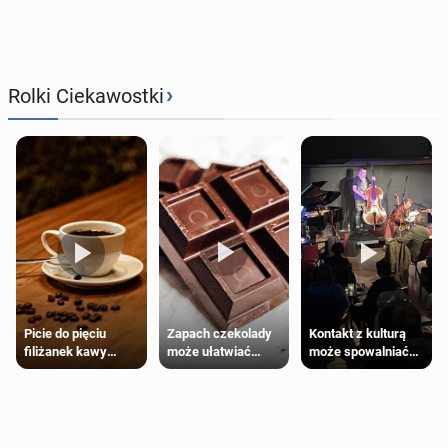
›
Rolki Ciekawostki
Zapach czekolady
Kontakt z kulturą
Picie do pięciu
może ułatwiać
może spowalniać
filiżanek kawy
trening siłowy
starzenie
dziennie jest
bezpieczne dla
większości
dorosłych