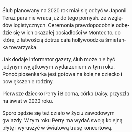
Ślub pla­no­wa­ny na 2020 rok miał się odbyć w Japonii.
Teraz para nie wraca już do tego pomysłu ze wzglę­
dów lo­gi­stycz­nych. Ce­re­mo­nia praw­do­po­dob­nie od­bę­
dzie się w ich oka­za­łej po­sia­dło­ści w Mon­te­ci­to, do
której z ła­two­ścią dotrze cała hol­ly­wo­odz­ka śmie­tan­
ka to­wa­rzy­ska.
Jak dodaje in­for­ma­tor gazety, ślub może nie być
jedynym wy­jąt­ko­wym wy­da­rze­niem w tym roku.
Ponoć pio­sen­kar­ka jest gotowa na kolejne dziecko i
po­więk­sze­nie rodziny.
Pierw­sze dziecko Perry i Blooma, córka Daisy, przy­szła
na świat w 2020 roku.
Sporo będzie się też działo w życiu za­wo­do­wym
gwiazdy. W tym roku Perry ma wydać swoją kolejną
płytę i wy­ru­szyć w świa­to­wą trasę kon­cer­to­wą.