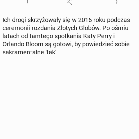
Ich drogi skrzy­żo­wa­ły się w 2016 roku podczas
ce­re­mo­nii roz­da­nia Złotych Globów. Po ośmiu
latach od tamtego spo­tka­nia Katy Perry i
Orlando Bloom są gotowi, by po­wie­dzieć sobie
sa­kra­men­tal­ne 'tak'.