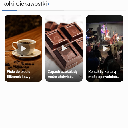
›
Rolki Ciekawostki
Zapach czekolady
Kontakt z kulturą
Picie do pięciu
może ułatwiać
może spowalniać
filiżanek kawy
trening siłowy
starzenie
dziennie jest
bezpieczne dla
większości
dorosłych