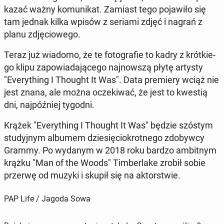
ka­zać ważny ko­mu­ni­kat. Zamiast tego po­ja­wi­ło się
tam jednak kilka wpisów z seriami zdjęć i nagrań z
planu zdję­cio­we­go.
Teraz już wiadomo, że te fo­to­gra­fie to kadry z krót­kie­
go klipu za­po­wia­da­ją­ce­go naj­now­szą płytę artysty
"Eve­ry­thing I Thought It Was". Data pre­mie­ry wciąż nie
jest znana, ale można ocze­ki­wać, że jest to kwestią
dni, naj­póź­niej tygodni.
Krążek "Eve­ry­thing I Thought It Was" będzie szóstym
stu­dyj­nym albumem dzie­się­cio­krot­ne­go zdo­byw­cy
Grammy. Po wydanym w 2018 roku bardzo am­bit­nym
krążku "Man of the Woods" Tim­ber­la­ke zrobił sobie
przerwę od muzyki i skupił się na ak­tor­stwie.
PAP Life / Jagoda Sowa