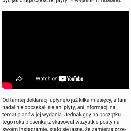
być jak druga część tej płyty" – wy­ja­śnił Tim­ba­land.
Od tamtej de­kla­ra­cji upły­nę­ło już kilka mie­się­cy, a fani
nadal nie do­cze­ka­li się ani płyty, ani in­for­ma­cji na
temat planów jej wydania. Jednak gdy na po­cząt­ku
tego roku pio­sen­karz ska­so­wał wszyst­kie posty na
swoim In­sta­gra­mie, stało się jasne, że za­mie­rza prze­