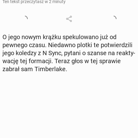
Ten tekst przeczytasz w 2 minuty
O jego nowym krążku spe­ku­lo­wa­no już od
pewnego czasu. Nie­daw­no plotki te po­twier­dzi­li
jego koledzy z N Sync, pytani o szanse na re­ak­ty­
wa­cję tej for­ma­cji. Teraz głos w tej sprawie
zabrał sam Tim­ber­la­ke.