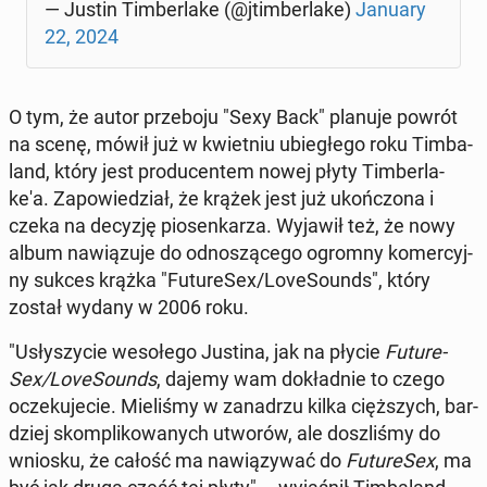
— Justin Tim­ber­la­ke (@jtim­ber­la­ke)
January
22, 2024
O tym, że autor prze­bo­ju "Sexy Back" planuje powrót
na scenę, mówił już w kwiet­niu ubie­głe­go roku Tim­ba­
land, który jest pro­du­cen­tem nowej płyty Tim­ber­la­
ke­'a. Za­po­wie­dział, że krążek jest już ukoń­czo­na i
czeka na decyzję pio­sen­ka­rza. Wyjawił też, że nowy
album na­wią­zu­je do od­no­szą­ce­go ogromny ko­mer­cyj­
ny sukces krążka "Fu­tu­re­Sex/Lo­ve­So­unds", który
został wydany w 2006 roku.
"Usły­szy­cie we­so­łe­go Justina, jak na płycie
Fu­tu­re­
Sex/Lo­ve­So­unds
, dajemy wam do­kład­nie to czego
ocze­ku­je­cie. Mie­li­śmy w za­na­drzu kilka cięż­szych, bar­
dziej skom­pli­ko­wa­nych utworów, ale do­szli­śmy do
wniosku, że całość ma na­wią­zy­wać do
Fu­tu­re­Sex
, ma