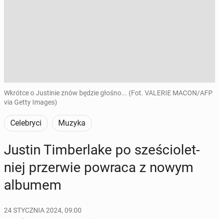
Wkrótce o Justinie znów będzie głośno... (Fot. VALERIE MACON/AFP
via Getty Images)
Celebryci
Muzyka
Justin Tim­ber­la­ke po sze­ścio­let­
niej prze­rwie powraca z nowym
albumem
24 STYCZNIA 2024, 09:00