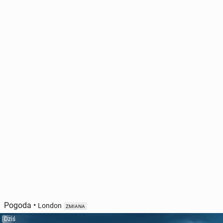
Pogoda
•
London
ZMIANA
Dziś