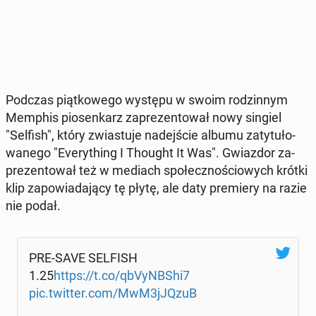
Podczas piąt­ko­we­go występu w swoim ro­dzin­nym
Memphis pio­sen­karz za­pre­zen­to­wał nowy singiel
"Selfish", który zwia­stu­je na­dej­ście albumu za­ty­tu­ło­
wa­ne­go "Eve­ry­thing I Thought It Was". Gwiaz­dor za­
pre­zen­to­wał też w mediach spo­łecz­no­ścio­wych krótki
klip za­po­wia­da­ją­cy tę płytę, ale daty pre­mie­ry na razie
nie podał.
PRE-SAVE SELFISH
1.25
https://t.co/qbVyNB­Shi7
pic.twitter.com/MwM3jJQzuB