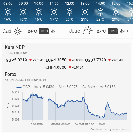
08:00
09:00
10:00
11:00
12:00
13:00
14:00
15:00
16:
16°C
16°C
16°C
17°C
20°C
21°C
23°C
23°C
24
Dziś
Jutro
24°C
27°C
13°C
13°C
30
31
Kurs NBP
Z DNIA: 6 SIERPNIA
5.0219
4.3050
3.7320
GBP
EUR
USD
-0.0144
-0.0068
-0.0148
4.6080
CHF
-0.0164
Forex
AKTUALIZACJA:
6 SIERPNIA, 07:20
Źródło: currencybeacon.com