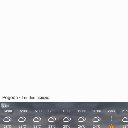
Pogoda
•
London
ZMIANA
Dziś
14:00
15:00
16:00
17:00
18:00
19:00
20:00
20:38
21:
28°C
28°C
28°C
28°C
28°C
26°C
24°C
23