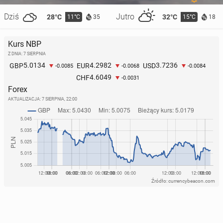
Dziś
Jutro
28°C
32°C
11°C
15°C
35
18
Kurs NBP
Z DNIA: 7 SIERPNIA
5.0134
4.2982
3.7236
GBP
EUR
USD
-0.0085
-0.0068
-0.0084
4.6049
CHF
-0.0031
Forex
AKTUALIZACJA:
7 SIERPNIA, 22:00
Źródło: currencybeacon.com