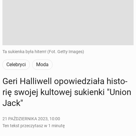
Ta sukienka była hitem! (Fot. Getty Images)
Celebryci
Moda
Geri Hal­li­well opo­wie­dzia­ła hi­sto­
rię swojej kul­to­wej su­kien­ki "Union
Jack"
21 PAŹDZIERNIKA 2023, 10:00
Ten tekst przeczytasz w 1 minutę