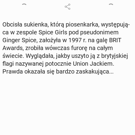
Obcisła su­kien­ka, którą pio­sen­kar­ka, wy­stę­pu­ją­
ca w zespole Spice Girls pod pseu­do­ni­mem
Ginger Spice, za­ło­ży­ła w 1997 r. na galę BRIT
Awards, zrobiła wówczas furorę na całym
świecie. Wy­glą­da­ła, jakby uszyto ją z bry­tyj­skiej
flagi na­zy­wa­nej po­tocz­nie Union Jackiem.
Prawda okazała się bardzo za­ska­ku­ją­ca...