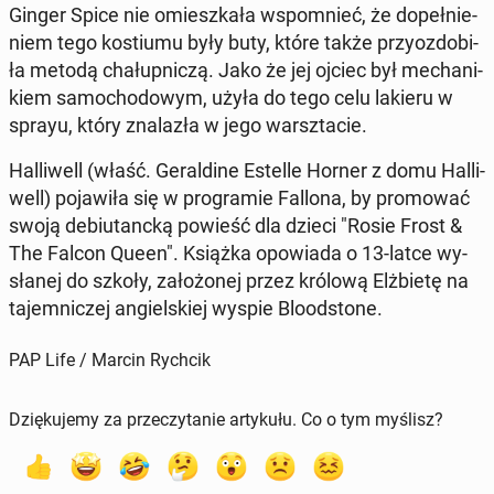
Ginger Spice nie omiesz­ka­ła wspo­mnieć, że do­peł­nie­
niem tego ko­stiu­mu były buty, które także przy­ozdo­bi­
ła metodą cha­łup­ni­czą. Jako że jej ojciec był me­cha­ni­
kiem sa­mo­cho­do­wym, użyła do tego celu lakieru w
sprayu, który zna­la­zła w jego warsz­ta­cie.
Hal­li­well (właść. Ge­ral­di­ne Estelle Horner z domu Hal­li­
well) po­ja­wi­ła się w pro­gra­mie Fallona, by pro­mo­wać
swoją de­biu­tanc­ką powieść dla dzieci "Rosie Frost &
The Falcon Queen". Książka opo­wia­da o 13-latce wy­
sła­nej do szkoły, za­ło­żo­nej przez królową Elż­bie­tę na
ta­jem­ni­czej an­giel­skiej wyspie Blo­od­sto­ne.
PAP Life / Marcin Rychcik
Dziękujemy za przeczytanie artykułu. Co o tym myślisz?