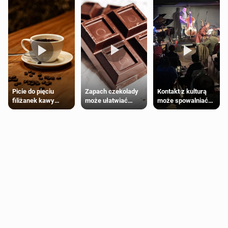
Zapach czekolady
Kontakt z kulturą
Picie do pięciu
może ułatwiać
może spowalniać
filiżanek kawy
trening siłowy
starzenie
dziennie jest
bezpieczne dla
większości
dorosłych