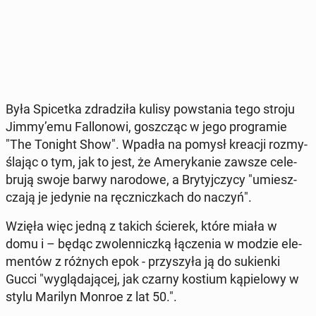
Była Spi­cet­ka zdra­dzi­ła kulisy po­wsta­nia tego stroju
Jimmy’emu Fal­lo­no­wi, gosz­cząc w jego pro­gra­mie
"The Tonight Show". Wpadła na pomysł kreacji roz­my­
śla­jąc o tym, jak to jest, że Ame­ry­ka­nie zawsze ce­le­
bru­ją swoje barwy na­ro­do­we, a Bry­tyj­czy­cy "umiesz­
cza­ją je jedynie na ręcz­nicz­kach do naczyń".
Wzięła więc jedną z takich ścierek, które miała w
domu i – będąc zwo­len­nicz­ką łą­cze­nia w modzie ele­
men­tów z różnych epok - przy­szy­ła ją do su­kien­ki
Gucci "wy­glą­da­ją­cej, jak czarny kostium ką­pie­lo­wy w
stylu Marilyn Monroe z lat 50.".