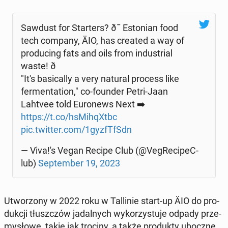
Sawdust for Star­ters? ð¯ Es­to­nian food
tech company, ÄIO, has created a way of
pro­du­cing fats and oils from in­du­strial
waste! ð
"It's ba­si­cal­ly a very natural process like
fer­men­ta­tion," co-founder Petri-Jaan
Lahtvee told Eu­ro­news Next ➡️
https://t.co/hsMi­hqXtbc
pic.twitter.com/1gyz­fT­fSdn
— Viva!'s Vegan Recipe Club (@Ve­gRe­ci­peC­
lub)
Sep­tem­ber 19, 2023
Utwo­rzo­ny w 2022 roku w Tal­li­nie start-up ÄIO do pro­
duk­cji tłusz­czów ja­dal­nych wy­ko­rzy­stu­je odpady prze­
my­sło­we, takie jak trociny, a także pro­duk­ty uboczne