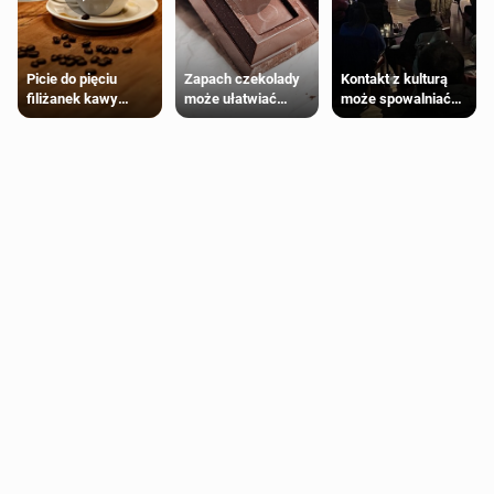
Zapach czekolady
Kontakt z kulturą
Picie do pięciu
może ułatwiać
może spowalniać
filiżanek kawy
trening siłowy
starzenie
dziennie jest
bezpieczne dla
większości
dorosłych