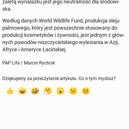
zaletą wy­na­laz­ku jest jego neu­tral­ność dla śro­do­wi­
ska.
Według danych World Wil­dli­fe Fund, pro­duk­cja oleju
pal­mo­we­go, który jest po­wszech­nie sto­so­wa­ny do
pro­duk­cji ko­sme­ty­ków i żyw­no­ści, jest jednym z głów­
nych powodów nisz­czy­ciel­skie­go wy­le­sia­nia w Azji,
Afryce i Ameryce Ła­ciń­skiej.
PAP Life / Marcin Rychcik
Dziękujemy za przeczytanie artykułu. Co o tym myślisz?