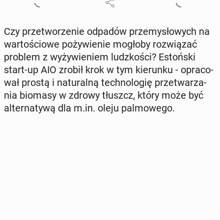
Czy prze­two­rze­nie odpadów prze­my­sło­wych na
war­to­ścio­we po­ży­wie­nie mogłoby roz­wią­zać
problem z wy­ży­wie­niem ludz­ko­ści? Es­toń­ski
start-up AIO zrobił krok w tym kie­run­ku - opra­co­
wał prostą i na­tu­ral­ną tech­no­lo­gię prze­twa­rza­
nia biomasy w zdrowy tłuszcz, który może być
al­ter­na­ty­wą dla m.in. oleju pal­mo­we­go.