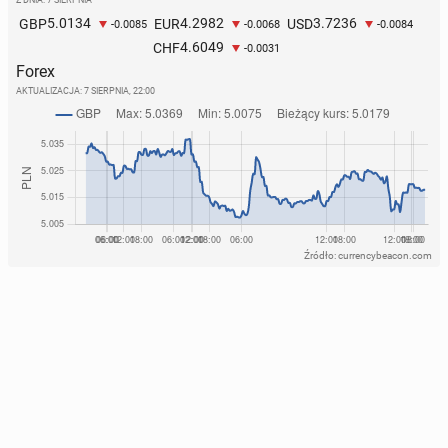
Z DNIA: 7 SIERPNIA
5.0134
4.2982
3.7236
GBP
EUR
USD
-0.0085
-0.0068
-0.0084
4.6049
CHF
-0.0031
Forex
AKTUALIZACJA:
7 SIERPNIA, 22:00
Źródło: currencybeacon.com