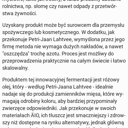
rol­nic­twa, np. słomę czy nawet odpady z prze­twór­
stwa żyw­no­ści.
Uzy­ska­ny produkt może być su­row­cem dla prze­my­słu
spo­żyw­cze­go lub ko­sme­tycz­ne­go. W dodatku, jak
prze­ko­nu­je Petri-Jaan Lahtvee, wy­my­ślo­na przez jego
firmę metoda nie wymaga dużych na­kła­dów, a nawet
"oszczę­dza" trochę azotu. Proces jest możliwy do
prze­pro­wa­dze­nia prak­tycz­nie na całym świecie i łatwo
ska­lo­wal­ny.
Pro­duk­tem tej in­no­wa­cyj­nej fer­men­ta­cji jest różowy
olej, który - według Petri-Jaana Lahtvee - ide­al­nie
nadaje się do pro­duk­cji za­mien­ni­ków mięsa, które wy­
ma­ga­ją odro­bi­ny koloru, aby bar­dziej przy­po­mi­na­ły
zwie­rzę­ce od­po­wied­ni­ki. Jak prze­ko­nu­je w swoich
ma­te­ria­łach ÄIO, ich tłuszcz jest smacz­niej­szy i zdrow­
szy niż do­stęp­ne na rynku al­ter­na­ty­wy, jednak główną