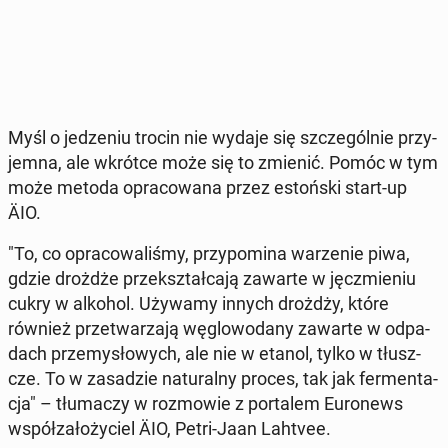
Myśl o je­dze­niu trocin nie wydaje się szcze­gól­nie przy­
jem­na, ale wkrótce może się to zmienić. Pomóc w tym
może metoda opra­co­wa­na przez es­toń­ski start-up
ÄIO.
"To, co opra­co­wa­li­śmy, przy­po­mi­na wa­rze­nie piwa,
gdzie drożdże prze­kształ­ca­ją zawarte w jęcz­mie­niu
cukry w alkohol. Używamy innych drożdży, które
również prze­twa­rza­ją wę­glo­wo­da­ny zawarte w od­pa­
dach prze­my­sło­wych, ale nie w etanol, tylko w tłusz­
cze. To w za­sa­dzie na­tu­ral­ny proces, tak jak fer­men­ta­
cja" – tłu­ma­czy w roz­mo­wie z por­ta­lem Eu­ro­news
współ­za­ło­ży­ciel ÄIO, Petri-Jaan Lahtvee.