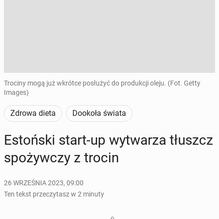
Trociny mogą już wkrótce posłużyć do produkcji oleju. (Fot. Getty
Images)
Zdrowa dieta
Dookoła świata
Es­toń­ski start-up wy­twa­rza tłuszcz
spo­żyw­czy z trocin
26 WRZEŚNIA 2023, 09:00
Ten tekst przeczytasz w 2 minuty