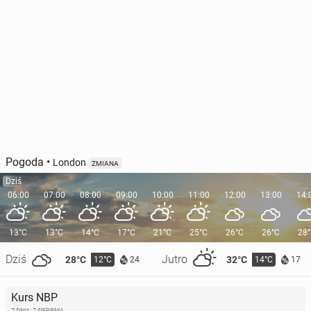
Pogoda
•
London
ZMIANA
Dziś
06:00
07:00
08:00
09:00
10:00
11:00
12:00
13:00
14:
13°C
13°C
14°C
17°C
21°C
25°C
26°C
26°C
28
Dziś
Jutro
28°C
32°C
12°C
14°C
24
17
Kurs NBP