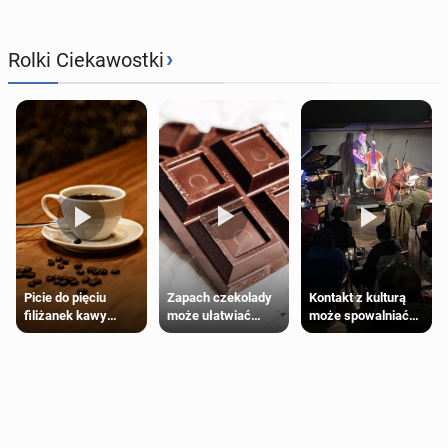
›
Rolki Ciekawostki
Zapach czekolady
Kontakt z kulturą
Picie do pięciu
może ułatwiać
może spowalniać
filiżanek kawy
trening siłowy
starzenie
dziennie jest
bezpieczne dla
większości
dorosłych