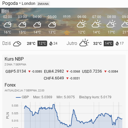
Pogoda
•
London
ZMIANA
Dziś
02:00
03:00
04:00
05:00
05:35
06:00
07:00
08:00
09:
16°C
15°C
14°C
13°C
12°C
14°C
17°C
21
Dziś
Jutro
28°C
32°C
12°C
14°C
24
17
Kurs NBP
Z DNIA: 7 SIERPNIA
5.0134
4.2982
3.7236
GBP
EUR
USD
-0.0085
-0.0068
-0.0084
4.6049
CHF
-0.0031
Forex
AKTUALIZACJA:
7 SIERPNIA, 22:00