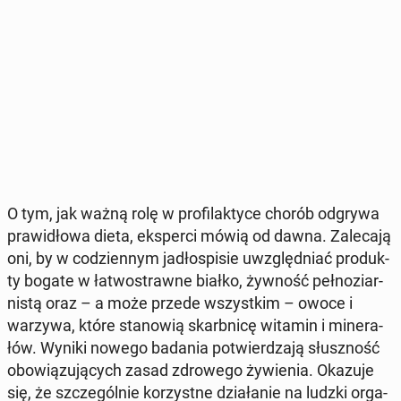
O tym, jak ważną rolę w pro­fi­lak­ty­ce chorób odgrywa
pra­wi­dło­wa dieta, eks­per­ci mówią od dawna. Za­le­ca­ją
oni, by w co­dzien­nym ja­dło­spi­sie uwzględ­niać pro­duk­
ty bogate w ła­two­straw­ne białko, żywność peł­no­ziar­
ni­stą oraz – a może przede wszyst­kim – owoce i
warzywa, które sta­no­wią skarb­ni­cę witamin i mi­ne­ra­
łów. Wyniki nowego badania po­twier­dza­ją słusz­ność
obo­wią­zu­ją­cych zasad zdro­we­go ży­wie­nia. Okazuje
się, że szcze­gól­nie ko­rzyst­ne dzia­ła­nie na ludzki or­ga­