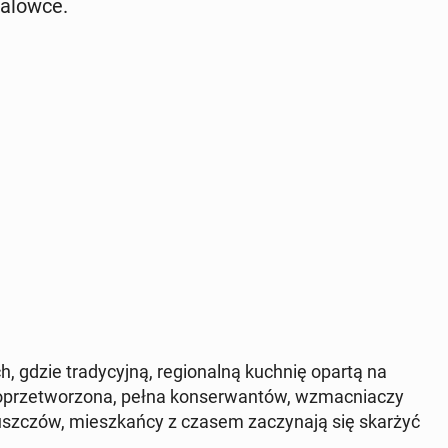
a­lów­ce.
 gdzie tra­dy­cyj­ną, re­gio­nal­ną kuchnię opartą na
prze­two­rzo­na, pełna kon­ser­wan­tów, wzmac­nia­czy
łusz­czów, miesz­kań­cy z czasem za­czy­na­ją się skarżyć