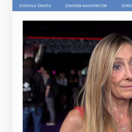
DOOKOŁA ŚWIATA
ZDANIEM NAUKOWCÓW
ZDRO