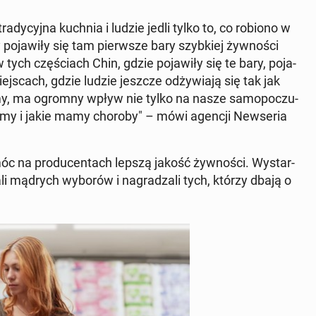
­dy­cyj­na kuchnia i ludzie jedli tylko to, co robiono w
o­ja­wi­ły się tam pierw­sze bary szyb­kiej żyw­no­ści
w tych czę­ściach Chin, gdzie po­ja­wi­ły się te bary, po­ja­
miej­scach, gdzie ludzie jeszcze od­ży­wia­ją się tak jak
emy, ma ogromny wpływ nie tylko na nasze sa­mo­po­czu­
żyjemy i jakie mamy choroby" – mówi agencji New­se­ria
c na pro­du­cen­tach lepszą jakość żyw­no­ści. Wy­star­
i mądrych wyborów i na­gra­dza­li tych, którzy dbają o