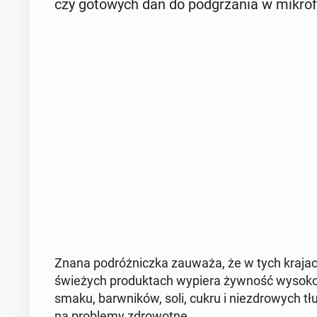
czy go­to­wych dań do pod­grza­nia w mi­kro­f
Znana po­dróż­nicz­ka zauważa, że w tych krajach,
świe­żych pro­duk­tach wypiera żywność wy­so­ko­
smaku, barw­ni­ków, soli, cukru i nie­zdro­wych t
na pro­ble­my zdro­wot­ne.