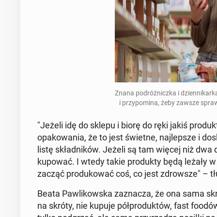
Znana po­dróż­nicz­ka i dzien­ni­kar
i przy­po­mi­na, żeby zawsze spra
"Jeżeli idę do sklepu i biorę do ręki jakiś produkt 
opa­ko­wa­nia, że to jest świetne, naj­lep­sze i do­
listę skład­ni­ków. Jeżeli są tam więcej niż dwa d
kupować. I wtedy takie pro­duk­ty będą leżały w 
zacząć pro­du­ko­wać coś, co jest zdrow­sze" – tł
Beata Paw­li­kow­ska za­zna­cza, że ona sama skru­
na skróty, nie kupuje pół­pro­duk­tów, fast foodó