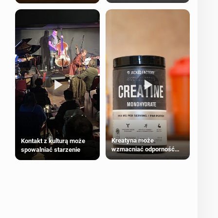
bezpieczne dla
większości dorosłych
Kreatyna może
Kontakt z kulturą może
wzmacniać odporność
spowalniać starzenie
przeciw nowotworom