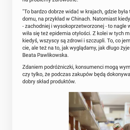
"To bardzo dobrze widać w krajach, gdzie była tra
domu, na przy­kład w Chinach. Na­to­miast kiedy p
- za­chod­niej i wy­so­ko­prze­two­rzo­nej - to nagle 
wi­ła się też epi­de­mia oty­ło­ści. Z kolei w tych 
kiedyś, wszyscy są zdrowi i szczu­pli. To, co j
cie, ale też na to, jak wy­glą­da­my, jak długo 
Beata Paw­li­kow­ska.
Zdaniem po­dróż­nicz­ki, kon­su­men­ci mogą wymó
czy tylko, że podczas zakupów będą do­ko­ny­wa­l
dobry skład pro­duk­tów.