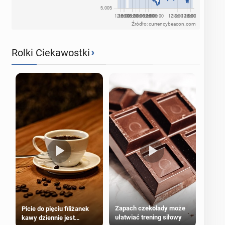
Źródło: currencybeacon.com
›
Rolki Ciekawostki
Zapach czekolady może
Picie do pięciu filiżanek
ułatwiać trening siłowy
kawy dziennie jest