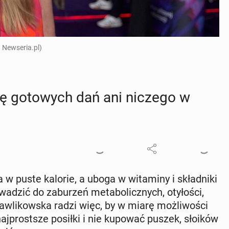
 Newseria.pl)
ję go­to­wych dań ani niczego w
w puste kalorie, a uboga w wi­ta­mi­ny i skład­ni­ki
­dzić do za­bu­rzeń me­ta­bo­licz­nych, oty­ło­ści,
w­li­kow­ska radzi więc, by w miarę moż­li­wo­ści
­prost­sze posiłki i nie kupować puszek, słoików