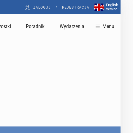
English
•
ZALOGUJ
REJESTRACJA
Version
ostki
Poradnik
Wydarzenia
Menu