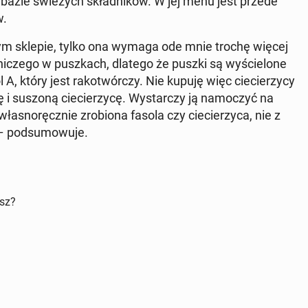
a bazie świe­żych skład­ni­ków. W jej menu jest przede
w.
m sklepie, tylko ona wymaga ode mnie trochę więcej
niczego w pusz­kach, dlatego że puszki są wy­ście­lo­ne
A, który jest ra­ko­twór­czy. Nie kupuję więc cie­cie­rzy­cy
i suszoną cie­cie­rzy­cę. Wy­star­czy ją na­mo­czyć na
­sno­ręcz­nie zro­bio­na fasola czy cie­cie­rzy­ca, nie z
– pod­su­mo­wu­je.
isz?