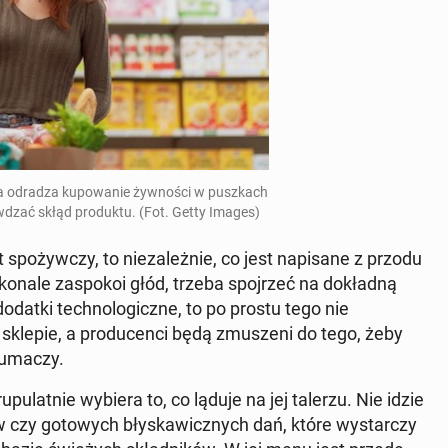
­ka odradza ku­po­wa­nie żyw­no­ści w pusz­kach
w­dzać skłąd pro­duk­tu. (Fot. Getty Images)
spo­żyw­czy, to nie­za­leż­nie, co jest na­pi­sa­ne z przodu
sko­na­le za­spo­koi głód, trzeba spoj­rzeć na do­kład­ną
odatki tech­no­lo­gicz­ne, to po prostu tego nie
sklepie, a pro­du­cen­ci będą zmu­sze­ni do tego, żeby
u­ma­czy.
pu­lat­nie wybiera to, co ląduje na jej talerzu. Nie idzie
w czy go­to­wych bły­ska­wicz­nych dań, które wy­star­czy