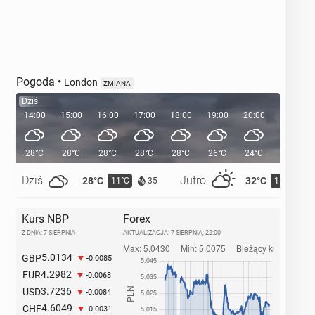
Pogoda
•
London
ZMIANA
Dziś
14:00
15:00
16:00
17:00
18:00
19:00
20:00
20:38
28°C
28°C
28°C
28°C
28°C
26°C
24°C
Dziś
Jutro
28°C
32°C
11°C
15°C
35
Kurs NBP
Forex
Z DNIA: 7 SIERPNIA
AKTUALIZACJA:
7 SIERPNIA, 22:00
5.0134
GBP
-0.0085
4.2982
EUR
-0.0068
3.7236
USD
-0.0084
4.6049
CHF
-0.0031