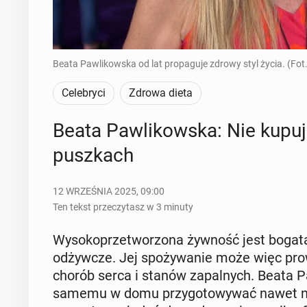
Beata Pawlikowska od lat propaguje zdrowy styl życia. (Fot.
Celebryci
Zdrowa dieta
Beata Paw­li­kow­ska: Nie kupu
pusz­kach
12 WRZEŚNIA 2025, 09:00
Ten tekst przeczytasz w 3 minuty
Wy­so­ko­prze­two­rzo­na żywność jest bogata 
od­żyw­cze. Jej spo­ży­wa­nie może więc pro­wa
chorób serca i stanów za­pal­nych. Beata Pa
samemu w domu przy­go­to­wy­wać nawet naj