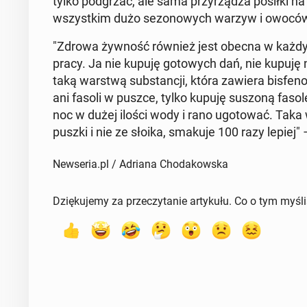
tylko pod­grzać, ale sama przy­rzą­dza posiłki n
wszyst­kim dużo se­zo­no­wych warzyw i owocó
"Zdrowa żywność również jest obecna w każdy
pracy. Ja nie kupuję go­to­wych dań, nie kupuję 
taką warstwą sub­stan­cji, która zawiera bis­fe­nol 
ani fasoli w puszce, tylko kupuję suszoną fasolę 
noc w dużej ilości wody i rano ugo­to­wać. Taka wła
puszki i nie ze słoika, smakuje 100 razy lepiej" 
Newseria.pl / Adriana Chodakowska
Dziękujemy za przeczytanie artykułu. Co o tym myśl