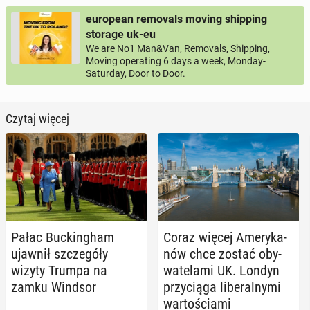
european removals moving shipping
storage uk-eu
We are No1 Man&Van, Removals, Shipping,
Moving operating 6 days a week, Monday-
Saturday, Door to Door.
Czytaj więcej
Pałac Buc­kin­gham
Coraz więcej Ame­ry­ka­
ujawnił szcze­gó­ły
nów chce zostać oby­
wizyty Trumpa na
wa­te­la­mi UK. Londyn
zamku Windsor
przy­cią­ga li­be­ral­ny­mi
war­to­ścia­mi