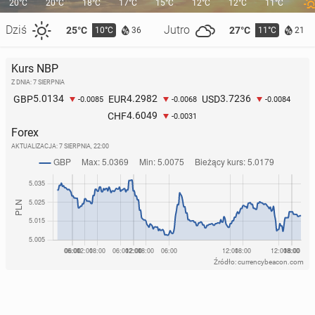
20°C
20°C
18°C
17°C
15°C
12°C
12°C
11°C
Dziś
Jutro
25°C
27°C
10°C
11°C
36
21
Kurs NBP
Z DNIA: 7 SIERPNIA
5.0134
4.2982
3.7236
GBP
EUR
USD
-0.0085
-0.0068
-0.0084
4.6049
CHF
-0.0031
Forex
AKTUALIZACJA:
7 SIERPNIA, 22:00
Źródło: currencybeacon.com