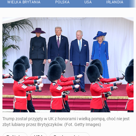
WIELKA BRYTANIA
POLSKA
USA
IRLANDIA
Trump został przyjęty w UK z honorami i wielką pompą, choć nie jest
zbyt lubiany przez Brytyjczyków. (Fot. Getty Images)