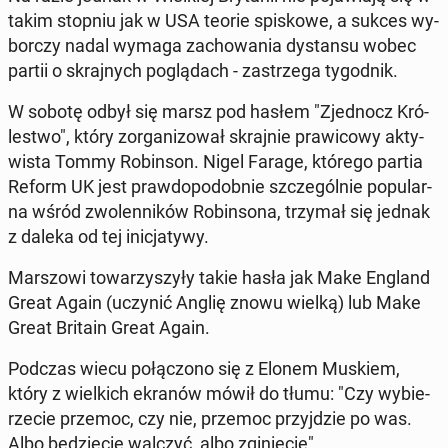
takim stopniu jak w USA teorie spi­sko­we, a sukces wy­
bor­czy nadal wymaga za­cho­wa­nia dy­stan­su wobec
partii o skraj­nych po­glą­dach - za­strze­ga ty­go­dnik.
W sobotę odbył się marsz pod hasłem "Zjed­nocz Kró­
le­stwo", który zor­ga­ni­zo­wał skraj­nie pra­wi­co­wy ak­ty­
wi­sta Tommy Ro­bin­son. Nigel Farage, którego partia
Reform UK jest praw­do­po­dob­nie szcze­gól­nie po­pu­lar­
na wśród zwo­len­ni­ków Ro­bin­so­na, trzymał się jednak
z daleka od tej ini­cja­ty­wy.
Mar­szo­wi to­wa­rzy­szy­ły takie hasła jak Make England
Great Again (uczynić Anglię znowu wielką) lub Make
Great Britain Great Again.
Podczas wiecu po­łą­czo­no się z Elonem Muskiem,
który z wiel­kich ekranów mówił do tłumu: "Czy wy­bie­
rze­cie przemoc, czy nie, przemoc przyj­dzie po was.
Albo bę­dzie­cie walczyć, albo zgi­nie­cie".