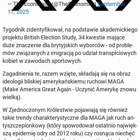
— The Eco­no­mist (@The­Eco­no­mist)
Sep­tem­ber
17, 2025
Ty­go­dnik zi­den­ty­fi­ko­wał, na pod­sta­wie aka­de­mic­kie­go
pro­jek­tu British Elec­tion Study, 34 kwestie mające
duże zna­cze­nie dla bry­tyj­skich wy­bor­ców - od pro­ble­
mów zwią­za­nych z imi­gra­cją po udział trans­pł­cio­wych
kobiet w za­wo­dach spor­to­wych.
Za­gad­nie­nia te, razem wzięte, skła­da­ją się na obraz
ide­olo­gii bli­skiej ame­ry­kań­skie­mu ruchowi MAGA
(Make America Great Again - Uczynić Amerykę znowu
wielką).
W Zjed­no­czo­nym Kró­le­stwie po­ja­wia­ją się również
takie trendy cha­rak­te­ry­stycz­ne dla MAGA jak ruch an­
tysz­cze­pion­ko­wy (który spo­wo­do­wał ostat­nio naj­więk­
szą epi­de­mię odry od 2012 roku) czy rosnąca niechęć