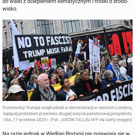
do walki z ocie­ple­niem kli­ma­tycz­nym i troski o śro­do­
wi­sko.
Prze­ciw­ni­cy Trumpa wzięli udział w de­mon­stra­cji w centrum Londynu,
będącej pro­te­stem prze­ciw­ko drugiej wizycie pań­stwo­wej pre­zy­den­ta
USA, 17 wrze­śnia 2025 r. (Fot. JUSTIN TALLIS/AFP via Getty Images)
Na razie jednak w Wiel­kiej Bry­ta­nii nie po­ja­wia­ją się w