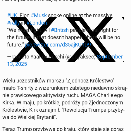
#UK
. Elon
#Musk
spoke online at the massive
#rally
in
#London
.
"We must fight. All
#British
people must fight for
the future. If that doesn't happen, there will be no
future."
pic.twitter.com/d35ajKU1D9
— Donato Yaakov Secchi (@doy­ak­sec)
Sep­tem­ber
13, 2025
Wielu uczest­ni­ków marszu "Zjed­nocz Kró­le­stwo"
miało T-shirty z wi­ze­run­kiem za­bi­te­go nie­daw­no skraj­
nie pra­wi­co­we­go ak­ty­wi­sty ruchu MAGA Char­lie­'e­go
Kirka. W maju, po krót­kiej podróży po Zjed­no­czo­nym
Kró­le­stwie, Kirk oznaj­mił: "Re­wo­lu­cja Trumpa przy­by­
wa do Wiel­kiej Bry­ta­nii".
Teraz Trump przy­by­wa do kraju, który staje się coraz