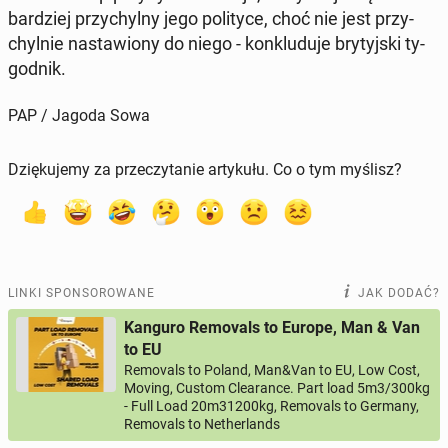
bar­dziej przy­chyl­ny jego po­li­ty­ce, choć nie jest przy­
chyl­nie na­sta­wio­ny do niego - kon­klu­du­je bry­tyj­ski ty­
go­dnik.
PAP / Jagoda Sowa
Dziękujemy za przeczytanie artykułu. Co o tym myślisz?
LINKI SPONSOROWANE
JAK DODAĆ?
Kanguro Removals to Europe, Man & Van
to EU
Removals to Poland, Man&Van to EU, Low Cost,
Moving, Custom Clearance. Part load 5m3/300kg
- Full Load 20m31200kg, Removals to Germany,
Removals to Netherlands