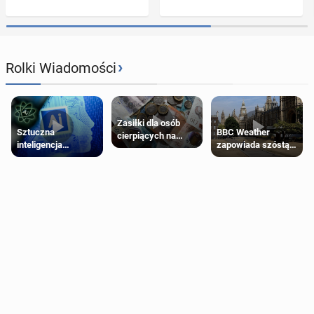
›
Rolki Wiadomości
Zasiłki dla osób
Sztuczna
BBC Weather
cierpiących na
inteligencja
zapowiada szóstą
schorzenia
próbowała oszukać
falę upałów w
psychiczne
człowieka
Londynie