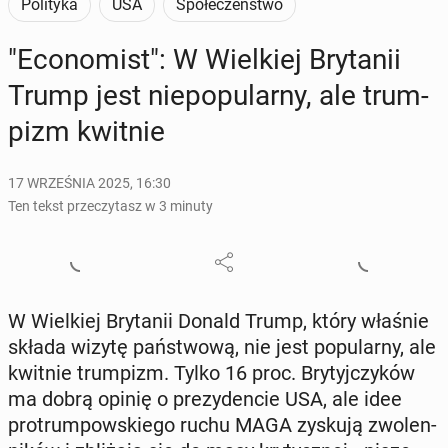
Polityka
USA
Społeczeństwo
"Eco­no­mist": W Wiel­kiej Bry­ta­nii
Trump jest nie­po­pu­lar­ny, ale trum­
pizm kwitnie
17 WRZEŚNIA 2025, 16:30
Ten tekst przeczytasz w 3 minuty
W Wiel­kiej Bry­ta­nii Donald Trump, który właśnie
składa wizytę pań­stwo­wą, nie jest po­pu­lar­ny, ale
kwitnie trum­pizm. Tylko 16 proc. Bry­tyj­czy­ków
ma dobrą opinię o pre­zy­den­cie USA, ale idee
pro­trum­pow­skie­go ruchu MAGA zyskują zwo­len­