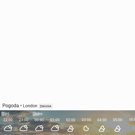
Pogoda
•
London
ZMIANA
Dziś
Jutro
22:00
23:00
00:00
01:00
02:00
03:00
04:00
05:00
05: