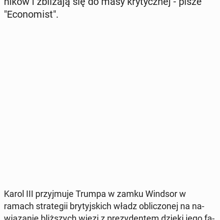
ni­ków i zbli­ża­ją się do masy kry­tycz­nej - pisze
"Eco­no­mist".
Karol III przyj­mu­je Trumpa w zamku Windsor w
ramach stra­te­gii bry­tyj­skich władz ob­li­czo­nej na na­
wią­za­nie bliż­szych więzi z pre­zy­den­tem dzięki jego fa­