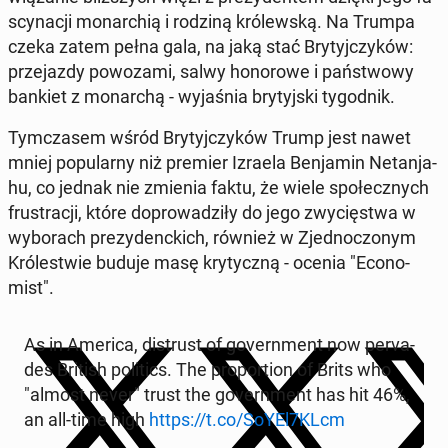
scy­na­cji mo­nar­chią i rodziną kró­lew­ską. Na Trumpa
czeka zatem pełna gala, na jaką stać Bry­tyj­czy­ków:
prze­jaz­dy po­wo­za­mi, salwy ho­no­ro­we i pań­stwo­wy
bankiet z mo­nar­chą - wy­ja­śnia bry­tyj­ski ty­go­dnik.
Tym­cza­sem wśród Bry­tyj­czy­ków Trump jest nawet
mniej po­pu­lar­ny niż premier Izraela Ben­ja­min Ne­tan­ja­
hu, co jednak nie zmienia faktu, że wiele spo­łecz­nych
fru­stra­cji, które do­pro­wa­dzi­ły do jego zwy­cię­stwa w
wy­bo­rach pre­zy­denc­kich, również w Zjed­no­czo­nym
Kró­le­stwie buduje masę kry­tycz­ną - ocenia "Eco­no­
mist".
As in America, di­strust of go­vern­ment now per­va­
des British po­li­tics. The pro­por­tion of Brits who
"almost never" trust the go­vern­ment has hit 46%,
an all-time high
https://t.co/SoYEl7KLcm