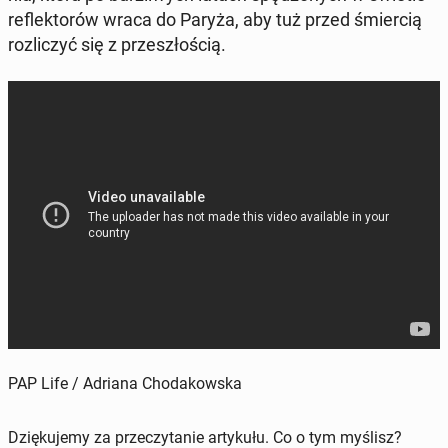
re­flek­to­rów wraca do Paryża, aby tuż przed śmier­cią
roz­li­czyć się z prze­szło­ścią.
PAP Life / Adriana Chodakowska
Dziękujemy za przeczytanie artykułu. Co o tym myślisz?