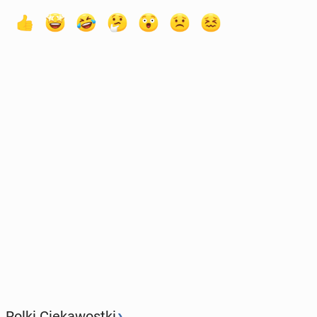
›
Rolki Ciekawostki