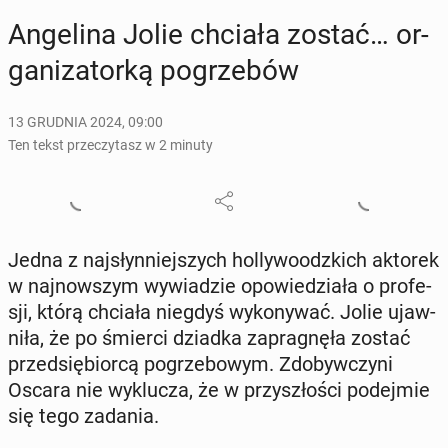
An­ge­li­na Jolie chciała zostać… or­
ga­ni­za­tor­ką po­grze­bów
13 GRUDNIA 2024, 09:00
Ten tekst przeczytasz w 2 minuty
Jedna z naj­słyn­niej­szych hol­ly­wo­odz­kich aktorek
w naj­now­szym wy­wia­dzie opo­wie­dzia­ła o pro­fe­
sji, którą chciała niegdyś wy­ko­ny­wać. Jolie ujaw­
ni­ła, że po śmierci dziadka za­pra­gnę­ła zostać
przed­się­bior­cą po­grze­bo­wym. Zdo­byw­czy­ni
Oscara nie wy­klu­cza, że w przy­szło­ści po­dej­mie
się tego zadania.