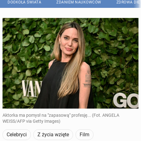
DOOKOŁA ŚWIATA
ZDANIEM NAUKOWCÓW
ZDROWA DIE
Aktorka ma pomysł na "zapasową" profesję... (Fot. ANGELA
WEISS/AFP via Getty Images)
Celebryci
Z życia wzięte
Film