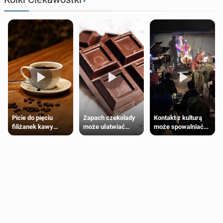
Zapach czekolady
Kontakt z kulturą
Picie do pięciu
może ułatwiać
może spowalniać
filiżanek kawy
trening siłowy
starzenie
dziennie jest
bezpieczne dla
większości
dorosłych