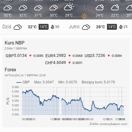
32°C
32°C
31°C
30°C
29°C
24°C
22°C
20
Dziś
Jutro
32°C
28°C
14°C
14°C
30
25
Kurs NBP
Z DNIA: 7 SIERPNIA
5.0134
4.2982
3.7236
GBP
EUR
USD
-0.0085
-0.0068
-0.0084
4.6049
CHF
-0.0031
Forex
AKTUALIZACJA:
7 SIERPNIA, 22:00
Źródło: currencybeacon.com