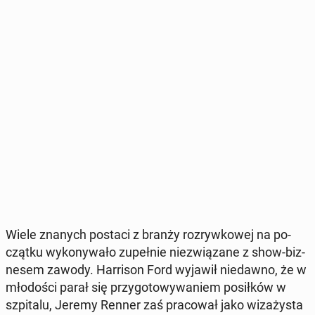
Wiele znanych postaci z branży roz­ryw­ko­wej na po­
cząt­ku wy­ko­ny­wa­ło zu­peł­nie nie­zwią­za­ne z show-biz­
ne­sem zawody. Har­ri­son Ford wyjawił nie­daw­no, że w
mło­do­ści parał się przy­go­to­wy­wa­niem po­sił­ków w
szpi­ta­lu, Jeremy Renner zaś pra­co­wał jako wi­za­ży­sta