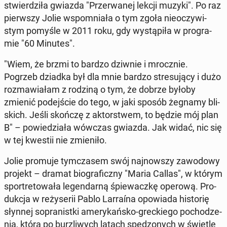
stwier­dzi­ła gwiazda "Prze­rwa­nej lekcji muzyki". Po raz
pierw­szy Jolie wspo­mnia­ła o tym zgoła nie­oczy­wi­
stym pomyśle w 2011 roku, gdy wy­stą­pi­ła w pro­gra­
mie "60 Minutes".
"Wiem, że brzmi to bardzo dziwnie i mrocz­nie.
Pogrzeb dziadka był dla mnie bardzo stre­su­ją­cy i dużo
roz­ma­wia­łam z rodziną o tym, że dobrze byłoby
zmienić po­dej­ście do tego, w jaki sposób żegnamy bli­
skich. Jeśli skończę z ak­tor­stwem, to będzie mój plan
B" – po­wie­dzia­ła wówczas gwiazda. Jak widać, nic się
w tej kwestii nie zmie­ni­ło.
Jolie promuje tym­cza­sem swój naj­now­szy za­wo­do­wy
projekt – dramat bio­gra­ficz­ny "Maria Callas", w którym
spor­tre­to­wa­ła le­gen­dar­ną śpie­wacz­kę operową. Pro­
duk­cja w re­ży­se­rii Pablo Lar­ra­ína opo­wia­da hi­sto­rię
słynnej so­pra­nist­ki ame­ry­kań­sko-grec­kie­go po­cho­dze­
nia, która po burz­li­wych latach spę­dzo­nych w świetle