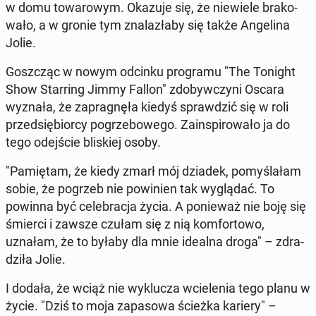
w domu to­wa­ro­wym. Okazuje się, że nie­wie­le bra­ko­
wa­ło, a w gronie tym zna­la­zła­by się także An­ge­li­na
Jolie.
Gosz­cząc w nowym odcinku pro­gra­mu "The Tonight
Show Star­ring Jimmy Fallon" zdo­byw­czy­ni Oscara
wyznała, że za­pra­gnę­ła kiedyś spraw­dzić się w roli
przed­się­bior­cy po­grze­bo­we­go. Za­in­spi­ro­wa­ło ja do
tego odej­ście bli­skiej osoby.
"Pa­mię­tam, że kiedy zmarł mój dziadek, po­my­śla­łam
sobie, że pogrzeb nie po­wi­nien tak wy­glą­dać. To
powinna być ce­le­bra­cja życia. A po­nie­waż nie boję się
śmierci i zawsze czułam się z nią kom­for­to­wo,
uznałam, że to byłaby dla mnie idealna droga" – zdra­
dzi­ła Jolie.
I dodała, że wciąż nie wy­klu­cza wcie­le­nia tego planu w
życie. "Dziś to moja za­pa­so­wa ścieżka kariery" –