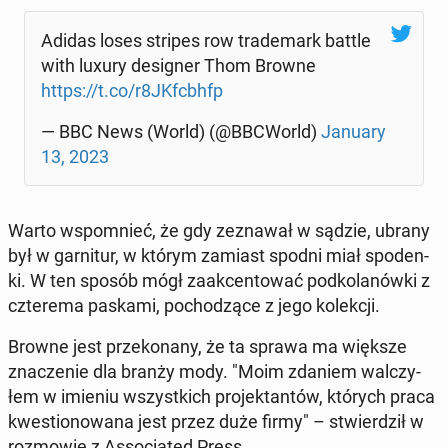
Adidas loses stripes row tra­de­mark battle
with luxury de­si­gner Thom Browne
https://t.co/r8JKfc­bhfp
— BBC News (World) (@BBCWorld)
January
13, 2023
Warto wspo­mnieć, że gdy ze­zna­wał w sądzie, ubrany
był w gar­ni­tur, w którym zamiast spodni miał spoden­
ki. W ten sposób mógł za­ak­cen­to­wać pod­ko­la­nów­ki z
czte­re­ma paskami, po­cho­dzą­ce z jego ko­lek­cji.
Browne jest prze­ko­na­ny, że ta sprawa ma większe
zna­cze­nie dla branży mody. "Moim zdaniem wal­czy­
łem w imieniu wszyst­kich pro­jek­tan­tów, których praca
kwe­stio­no­wa­na jest przez duże firmy" – stwier­dził w
roz­mo­wie z As­so­cia­ted Press.