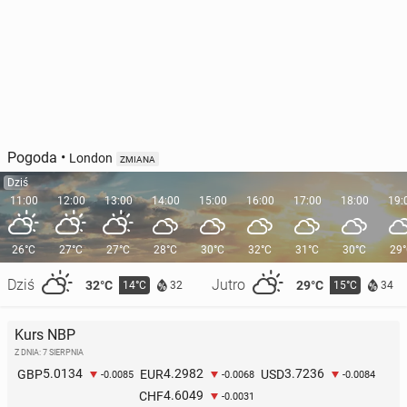
Pogoda
•
London
ZMIANA
Dziś
11:00
12:00
13:00
14:00
15:00
16:00
17:00
18:00
19:
26°C
27°C
27°C
28°C
30°C
32°C
31°C
30°C
29
Dziś
Jutro
32°C
29°C
14°C
15°C
32
34
Kurs NBP
Z DNIA: 7 SIERPNIA
5.0134
4.2982
3.7236
GBP
EUR
USD
-0.0085
-0.0068
-0.0084
4.6049
CHF
-0.0031