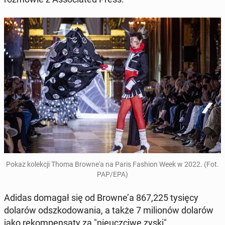
Pokaz ko­lek­cji Thoma Brow­ne­'a na Paris Fashion Week w 2022. (Fot.
PAP/EPA)
Adidas domagał się od Browne’a 867,225 tysięcy
dolarów od­szko­do­wa­nia, a także 7 mi­lio­nów dolarów
jako re­kom­pen­sa­ty za "nie­uczci­we zyski".