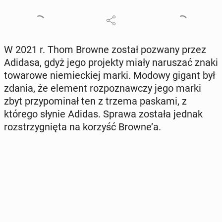
W 2021 r. Thom Browne został pozwany przez
Adidasa, gdyż jego pro­jek­ty miały na­ru­szać znaki
to­wa­ro­we nie­miec­kiej marki. Modowy gigant był
zdania, że element roz­po­znaw­czy jego marki
zbyt przy­po­mi­nał ten z trzema paskami, z
którego słynie Adidas. Sprawa została jednak
roz­strzy­gnię­ta na korzyść Browne’a.