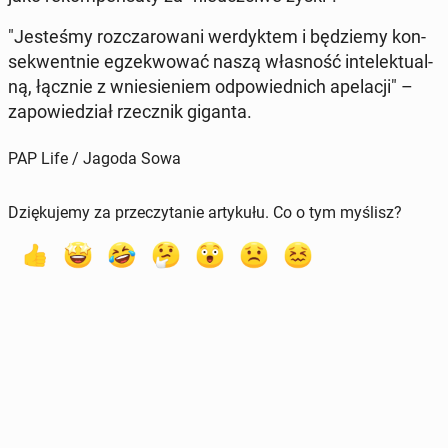
"Je­ste­śmy roz­cza­ro­wa­ni wer­dyk­tem i bę­dzie­my kon­
se­kwent­nie eg­ze­kwo­wać naszą wła­sność in­te­lek­tu­al­
ną, łącznie z wnie­sie­niem od­po­wied­nich ape­la­cji" –
za­po­wie­dział rzecz­nik giganta.
PAP Life / Jagoda Sowa
Dziękujemy za przeczytanie artykułu. Co o tym myślisz?