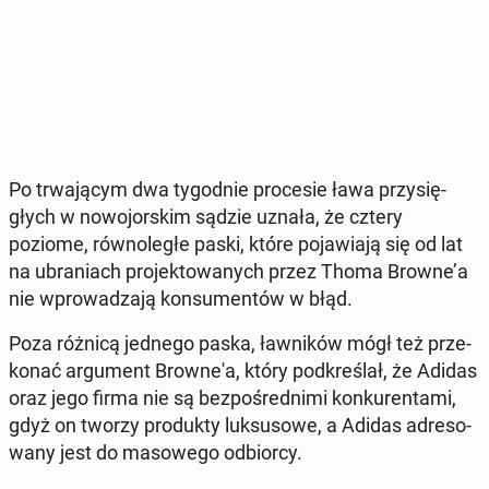
Po trwa­ją­cym dwa ty­go­dnie pro­ce­sie ława przy­się­
głych w no­wo­jor­skim sądzie uznała, że cztery
poziome, rów­no­le­głe paski, które po­ja­wia­ją się od lat
na ubra­niach pro­jek­to­wa­nych przez Thoma Browne’a
nie wpro­wa­dza­ją kon­su­men­tów w błąd.
Poza różnicą jednego paska, ław­ni­ków mógł też prze­
ko­nać ar­gu­ment Brow­ne­'a, który pod­kre­ślał, że Adidas
oraz jego firma nie są bez­po­śred­ni­mi kon­ku­ren­ta­mi,
gdyż on tworzy pro­duk­ty luk­su­so­we, a Adidas ad­re­so­
wa­ny jest do ma­so­we­go od­bior­cy.