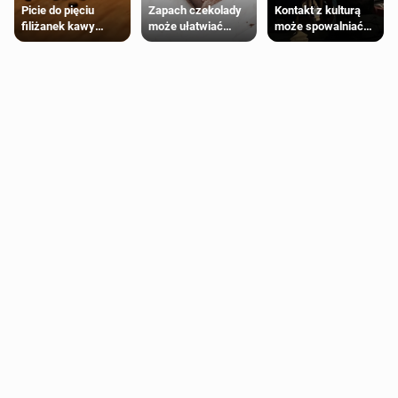
Zapach czekolady
Kontakt z kulturą
Picie do pięciu
może ułatwiać
może spowalniać
filiżanek kawy
trening siłowy
starzenie
dziennie jest
bezpieczne dla
większości
dorosłych