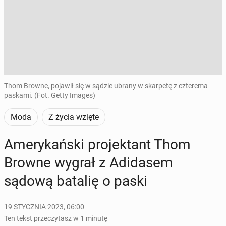
Thom Browne, pojawił się w sądzie ubrany w skarpetę z czterema
paskami. (Fot. Getty Images)
Moda
Z życia wzięte
Ame­ry­kań­ski pro­jek­tant Thom
Browne wygrał z Adi­da­sem
sądową batalię o paski
19 STYCZNIA 2023, 06:00
Ten tekst przeczytasz w 1 minutę