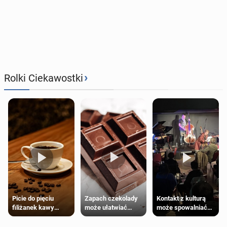
›
Rolki Ciekawostki
Zapach czekolady
Kontakt z kulturą
Picie do pięciu
może ułatwiać
może spowalniać
filiżanek kawy
trening siłowy
starzenie
dziennie jest
bezpieczne dla