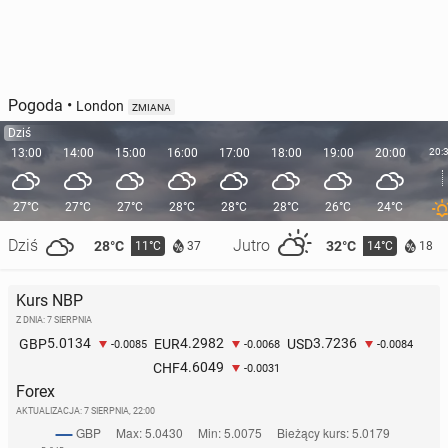
Pogoda
•
London
ZMIANA
Dziś
13:00
14:00
15:00
16:00
17:00
18:00
19:00
20:00
20:
27°C
27°C
27°C
28°C
28°C
28°C
26°C
24°C
Dziś
Jutro
28°C
32°C
11°C
14°C
37
18
Kurs NBP
Z DNIA: 7 SIERPNIA
5.0134
4.2982
3.7236
GBP
EUR
USD
-0.0085
-0.0068
-0.0084
4.6049
CHF
-0.0031
Forex
AKTUALIZACJA:
7 SIERPNIA, 22:00