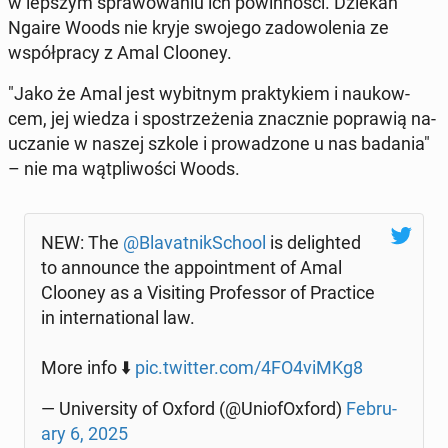
w lepszym spra­wo­wa­niu ich po­win­no­ści. Dziekan
Ngaire Woods nie kryje swojego za­do­wo­le­nia ze
współ­pra­cy z Amal Clooney.
"Jako że Amal jest wy­bit­nym prak­ty­kiem i na­ukow­
cem, jej wiedza i spo­strze­że­nia znacz­nie po­pra­wią na­
ucza­nie w naszej szkole i pro­wa­dzo­ne u nas badania"
– nie ma wąt­pli­wo­ści Woods.
NEW: The
@Bla­vat­nik­Scho­ol
is de­li­gh­ted
to an­no­un­ce the ap­po­int­ment of Amal
Clooney as a Vi­si­ting Pro­fes­sor of Prac­ti­ce
in in­ter­na­tio­nal law.
More info ⬇️
pic.twitter.com/4FO4viMKg8
— Uni­ver­si­ty of Oxford (@Unio­fO­xford)
Fe­bru­
ary 6, 2025