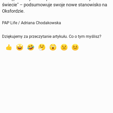
świecie" – pod­su­mo­wu­je swoje nowe sta­no­wi­sko na
Oks­for­dzie.
PAP Life / Adriana Chodakowska
Dziękujemy za przeczytanie artykułu. Co o tym myślisz?