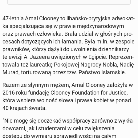
47-letnia Amal Clooney to li­bań­sko-bry­tyj­ska ad­wo­kat­
ka spe­cja­li­zu­ją­ca się w prawie mię­dzy­na­ro­do­wym
oraz prawach czło­wie­ka. Brała udział w gło­śnych pro­
ce­sach do­ty­czą­cych ich łamania. Była m.in. w zespole
praw­ni­ków, którzy dążyli do uwol­nie­nia dzien­ni­ka­rzy
te­le­wi­zji Al Jazeera uwię­zio­nych w Egipcie. Re­pre­zen­
to­wa­ła też lau­re­at­kę Po­ko­jo­wej Nagrody Nobla, Nadię
Murad, tor­tu­ro­wa­ną przez tzw. Państwo Is­lam­skie.
Razem ze słynnym mężem, Amal Clooney za­ło­ży­ła w
2016 roku fun­da­cję Clooney Fo­un­da­tion for Justice,
która wspiera wolność słowa i prawa kobiet w ponad
40 krajach świata.
"Nie mogę się do­cze­kać współ­pra­cy zarówno z wy­kła­
dow­ca­mi, jak i stu­den­ta­mi w celu zwięk­sze­nia
dostępu do wymiaru spra­wie­dli­wo­ści na całym