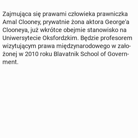
Zaj­mu­ją­ca się prawami czło­wie­ka praw­nicz­ka
Amal Clooney, pry­wat­nie żona aktora Geo­r­ge­'a
Clo­oneya, już wkrótce obejmie sta­no­wi­sko na
Uni­wer­sy­te­cie Oks­fordz­kim. Będzie pro­fe­so­rem
wi­zy­tu­ją­cym prawa mię­dzy­na­ro­do­we­go w za­ło­
żo­nej w 2010 roku Bla­vat­nik School of Go­vern­
ment.