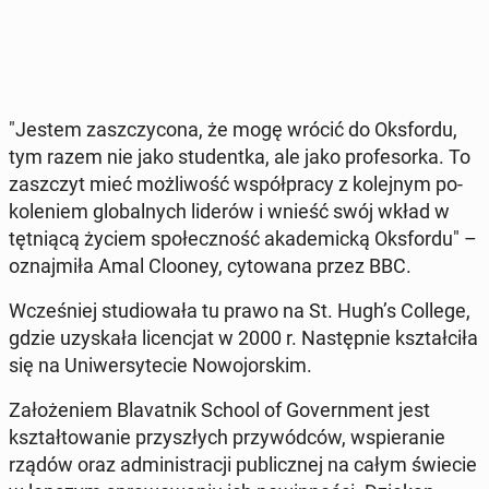
"Jestem za­szczy­co­na, że mogę wrócić do Oks­for­du,
tym razem nie jako stu­dent­ka, ale jako pro­fe­sor­ka. To
za­szczyt mieć moż­li­wość współ­pra­cy z ko­lej­nym po­
ko­le­niem glo­bal­nych liderów i wnieść swój wkład w
tęt­nią­cą życiem spo­łecz­ność aka­de­mic­ką Oks­for­du" –
oznaj­mi­ła Amal Clooney, cy­to­wa­na przez BBC.
Wcze­śniej stu­dio­wa­ła tu prawo na St. Hugh’s College,
gdzie uzy­ska­ła li­cen­cjat w 2000 r. Na­stęp­nie kształ­ci­ła
się na Uni­wer­sy­te­cie No­wo­jor­skim.
Za­ło­że­niem Bla­vat­nik School of Go­vern­ment jest
kształ­to­wa­nie przy­szłych przy­wód­ców, wspie­ra­nie
rządów oraz ad­mi­ni­stra­cji pu­blicz­nej na całym świecie