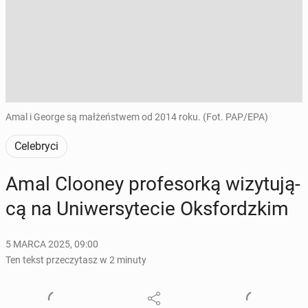
Amal i George są małżeństwem od 2014 roku. (Fot. PAP/EPA)
Celebryci
Amal Clooney pro­fe­sor­ką wi­zy­tu­ją­
cą na Uni­wer­sy­te­cie Oks­fordz­kim
5 MARCA 2025, 09:00
Ten tekst przeczytasz w 2 minuty