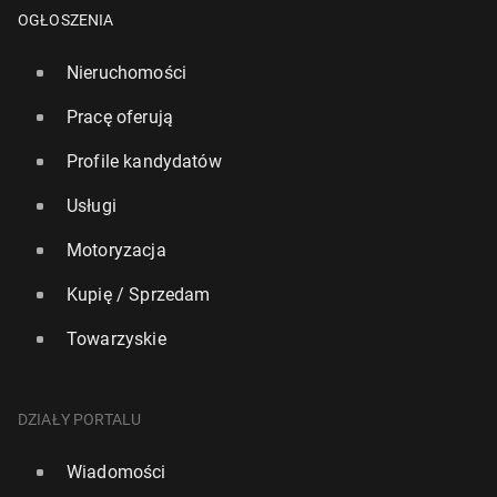
OGŁOSZENIA
Nieruchomości
Pracę oferują
Profile kandydatów
Usługi
Motoryzacja
Kupię / Sprzedam
Reuters: USA pracują nad por­ta­lem, który ma dawać
dostęp do treści za­blo­ko­wa­nych w krajach Europy
Towarzyskie
21 lutego, 10:00
DZIAŁY PORTALU
Wiadomości