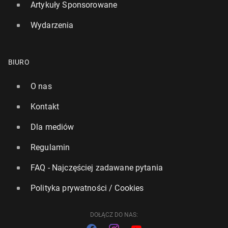
Artykuły Sponsorowane
Wydarzenia
BIURO
Whats­sApp na cen­zu­ro­wa­nym. Plat­for­mę obejmą
unijne prze­pi­sy
O nas
27 stycznia, 15:00
Kontakt
Dla mediów
Regulamin
FAQ - Najczęściej zadawane pytania
Polityka prywatności / Cookies
DOŁĄCZ DO NAS: