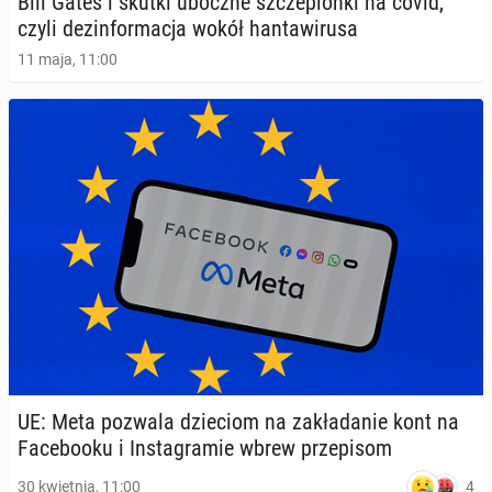
Bill Gates i skutki uboczne szcze­pion­ki na covid,
czyli dez­in­for­ma­cja wokół han­ta­wi­ru­sa
11 maja, 11:00
UE: Meta pozwala dzie­ciom na za­kła­da­nie kont na
Fa­ce­bo­oku i In­sta­gra­mie wbrew prze­pi­som
4
30 kwietnia, 11:00