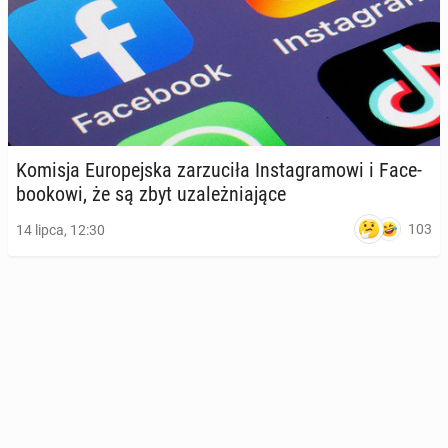
Komisja Eu­ro­pej­ska za­rzu­ci­ła In­sta­gra­mo­wi i Fa­ce­
bo­oko­wi, że są zbyt uza­leż­nia­ją­ce
103
14 lipca, 12:30