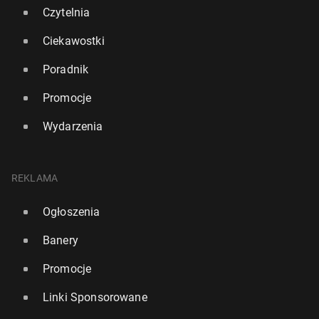
Czytelnia
Ciekawostki
Poradnik
Promocje
Wydarzenia
Ir­lan­dia: Urząd ochrony danych oso­bo­wych wszczął
do­cho­dze­nie w sprawie Groka
REKLAMA
18 lutego, 09:00
Ogłoszenia
Banery
Promocje
Linki Sponsorowane