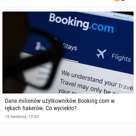
Dane mi­lio­nów użyt­kow­ni­ków Booking.com w
rękach hakerów. Co wy­cie­kło?
18 kwietnia, 10:00