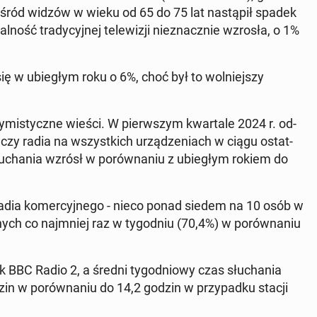
śród widzów w wieku od 65 do 75 lat na­stą­pił spadek
ość tra­dy­cyj­nej te­le­wi­zji nie­znacz­nie wzrosła, o 1%
y się w ubie­głym roku o 6%, choć był to wol­niej­szy
pty­mi­stycz­ne wieści. W pierw­szym kwar­ta­le 2024 r. od­
ha­czy radia na wszyst­kich urzą­dze­niach w ciągu ostat­
łu­cha­nia wzrósł w po­rów­na­niu z ubie­głym rokiem do
adia ko­mer­cyj­ne­go - nieco ponad siedem na 10 osób w
­nych co naj­mniej raz w ty­go­dniu (70,4%) w po­rów­na­niu
nak BBC Radio 2, a średni ty­go­dnio­wy czas słu­cha­nia
zin w po­rów­na­niu do 14,2 godzin w przy­pad­ku stacji