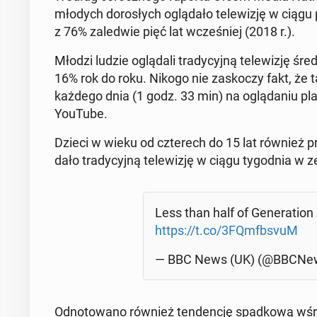
młodych do­ro­słych oglą­da­ło te­le­wi­zję w ciągu 
z 76% za­le­d­wie pięć lat wcze­śniej (2018 r.).
Młodzi ludzie oglą­da­li tra­dy­cyj­ną te­le­wi­zję
16% rok do roku. Nikogo nie za­sko­czy fakt, że 
każdego dnia (1 godz. 33 min) na oglą­da­niu plat
YouTube.
Dzieci w wieku od czte­rech do 15 lat również prz
da­ło tra­dy­cyj­ną te­le­wi­zję w ciągu ty­go­dnia
Less than half of Ge­ne­ra­tio
https://t.co/3FQm­fb­svuM
— BBC News (UK) (@BBCNe
Od­no­to­wa­no również ten­den­cję spad­ko­wą w