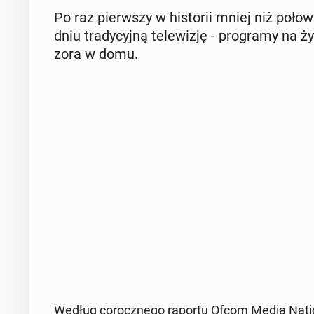
Po raz pierw­szy w hi­sto­rii mniej niż poł
dniu tra­dy­cyj­ną te­le­wi­zję - pro­gra­my na
zo­ra w domu.
Według co­rocz­ne­go raportu Ofcom Media Nations