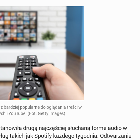
z bar­dziej po­pu­lar­ne do oglą­da­nia treści w
wych i YouTube. (Fot. Getty Images)
a­no­wi­ła drugą naj­czę­ściej słu­cha­ną formę audio w
sług takich jak Spotify każdego ty­go­dnia. Od­twa­rza­nie