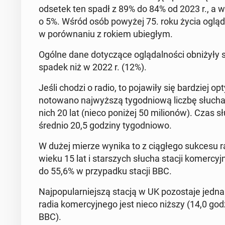
odsetek ten spadł z 89% do 84% od 2023 r., a w
o 5%. Wśród osób powyżej 75. roku życia oglą­dal­n
w po­rów­na­niu z rokiem ubie­głym.
Ogólne dane do­ty­czą­ce oglą­dal­no­ści ob­ni­ży­ł
spadek niż w 2022 r. (12%).
Jeśli chodzi o radio, to po­ja­wi­ły się bar­dziej o
no­to­wa­no naj­wyż­szą ty­go­dnio­wą liczbę słu­c
nich 20 lat (nieco poniżej 50 mi­lio­nów). Czas s
średnio 20,5 godziny ty­go­dnio­wo.
W dużej mierze wynika to z cią­głe­go sukcesu r
wieku 15 lat i star­szych słucha stacji ko­mer­cyj
do 55,6% w przy­pad­ku stacji BBC.
Naj­po­pu­lar­niej­szą stacją w UK po­zo­sta­je jed
radia ko­mer­cyj­ne­go jest nieco niższy (14,0 god
BBC).