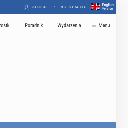
English
•
ZALOGUJ
REJESTRACJA
Version
ostki
Poradnik
Wydarzenia
Menu