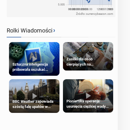
Źródło: currencybeacon.com
›
Rolki Wiadomości
Zasiłki dla osób
cierpiących na
Sztuczna inteligencja
schorzenia psychiczne
próbowała oszukać
człowieka
Pionierska operacja
BBC Weather zapowiada
usunięcia ciężkiej wady
szóstą falę upałów w
wrodzonej płodu w łonie
Londynie
matki