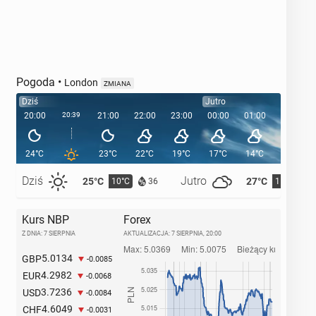
Pogoda
•
London
ZMIANA
Dziś
Jutro
20:00
20:39
21:00
22:00
23:00
00:00
01:00
02:00
24°C
23°C
22°C
19°C
17°C
14°C
13°C
Dziś
Jutro
25°C
27°C
10°C
11°C
36
Kurs NBP
Forex
Z DNIA: 7 SIERPNIA
AKTUALIZACJA:
7 SIERPNIA, 20:00
5.0134
GBP
-0.0085
4.2982
EUR
-0.0068
3.7236
USD
-0.0084
4.6049
CHF
-0.0031