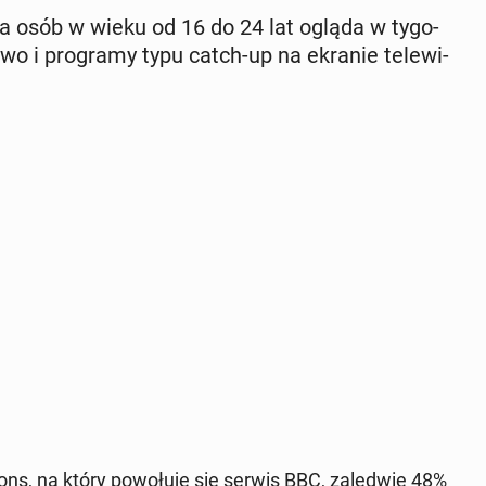
owa osób w wieku od 16 do 24 lat ogląda w ty­go­
 żywo i pro­gra­my typu catch-up na ekranie te­le­wi­
, na który po­wo­łu­je się serwis BBC, za­le­d­wie 48%