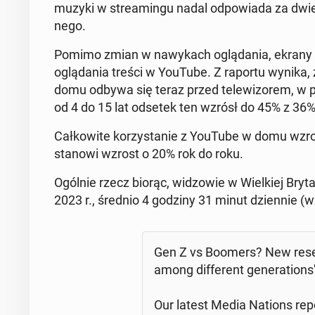
muzyki w stre­amin­gu nadal od­po­wia­da za dwie t
ne­go.
Pomimo zmian w na­wy­kach oglą­da­nia, ekrany te­l
oglą­da­nia treści w YouTube. Z raportu wynika,
domu odbywa się teraz przed te­le­wi­zo­rem, w 
od 4 do 15 lat odsetek ten wzrósł do 45% z 36
Cał­ko­wi­te ko­rzy­sta­nie z YouTube w domu wzr
stanowi wzrost o 20% rok do roku.
Ogólnie rzecz biorąc, wi­dzo­wie w Wiel­kiej Bry­ta­
2023 r., średnio 4 godziny 31 minut dzien­nie (w
Gen Z vs Boomers? New re­se­
among dif­fe­rent ge­ne­ra­tion­
Our latest Media Nations rep