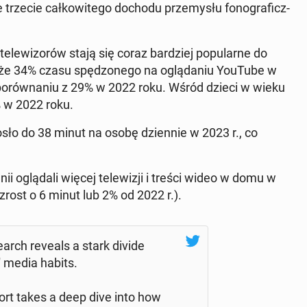
rzecie cał­ko­wi­te­go dochodu prze­my­słu fo­no­gra­ficz­
e­wi­zo­rów stają się coraz bar­dziej po­pu­lar­ne do
 że 34% czasu spę­dzo­ne­go na oglą­da­niu YouTube w
po­rów­na­niu z 29% w 2022 roku. Wśród dzieci w wieku
% w 2022 roku.
osło do 38 minut na osobę dzien­nie w 2023 r., co
nii oglą­da­li więcej te­le­wi­zji i treści wideo w domu w
zrost o 6 minut lub 2% od 2022 r.).
arch reveals a stark divide
s' media habits.
ort takes a deep dive into how