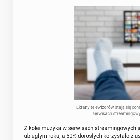
Ekrany te­le­wi­zo­rów stają się cora
ser­wi­sach stre­amin­go­
Z kolei muzyka w ser­wi­sach stre­amin­go­wych st
ubie­głym roku, a 50% do­ro­słych ko­rzy­sta­ło z u