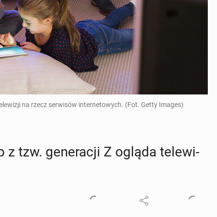
lewizji na rzecz serwisów internetowych. (Fot. Getty Images)
tzw. ge­ne­ra­cji Z ogląda te­le­wi­