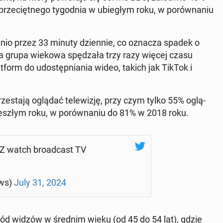
prze­cięt­ne­go ty­go­dnia w ubie­głym roku, w po­rów­na­niu
 średnio przez 33 minuty dzien­nie, co oznacza spadek o
ta grupa wiekowa spę­dza­ła trzy razy więcej czasu
­form do udo­stęp­nia­nia wideo, takich jak TikTok i
e­sta­ją oglądać te­le­wi­zję, przy czym tylko 55% oglą­
 w zeszłym roku, w po­rów­na­niu do 81% w 2018 roku.
n Z watch bro­ad­cast TV
ws)
July 31, 2024
śród widzów w średnim wieku (od 45 do 54 lat), gdzie