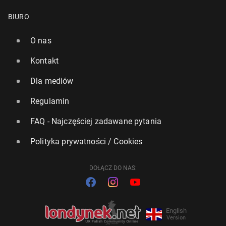
BIURO
O nas
UK: Urząd ochrony danych oso­bo­wych wszczął do­
cho­dze­nie w sprawie Groka
Kontakt
3 lutego, 15:00
Dla mediów
Regulamin
FAQ - Najczęściej zadawane pytania
Polityka prywatności / Cookies
DOŁĄCZ DO NAS:
English
Version