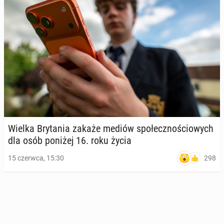
Wielka Bry­ta­nia zakaże mediów spo­łecz­no­ścio­wych
dla osób poniżej 16. roku życia
298
15 czerwca, 15:30