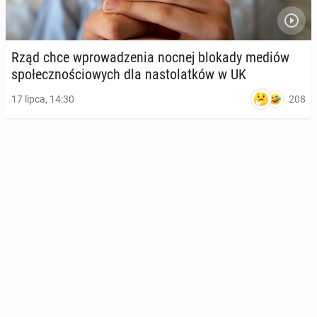
Rząd chce wpro­wa­dze­nia nocnej blokady mediów
spo­łecz­no­ścio­wych dla na­sto­lat­ków w UK
208
17 lipca, 14:30