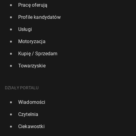
Pracę oferują
Profile kandydatów
Usługi
Motoryzacja
Kupię / Sprzedam
Towarzyskie
Bry­tyj­ski rząd roz­po­czy­na pi­lo­ta­żo­wy program ogra­
ni­czeń social mediów dla mło­dzie­ży
2 marca, 13:00
DZIAŁY PORTALU
Wiadomości
Czytelnia
Ciekawostki