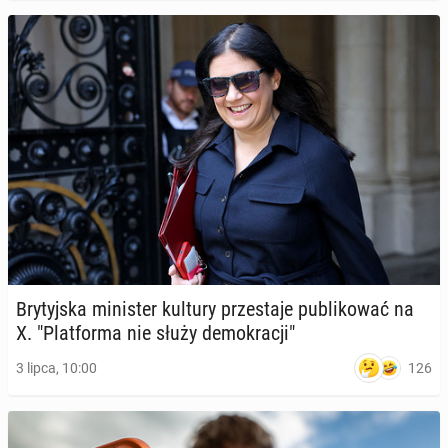
Bry­tyj­ska mi­ni­ster kultury prze­sta­je pu­bli­ko­wać na
X. "Plat­for­ma nie służy de­mo­kra­cji"
126
3 lipca, 10:00