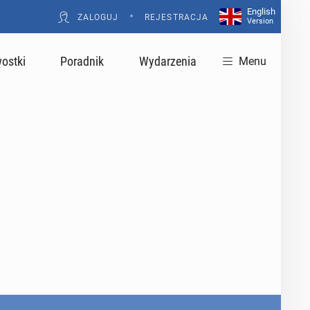
English
•
ZALOGUJ
REJESTRACJA
Version
ostki
Poradnik
Wydarzenia
Menu