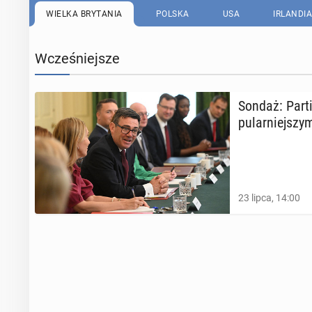
WIELKA BRYTANIA
POLSKA
USA
IRLANDIA
Wcześniejsze
Sondaż: Part
pu­lar­niej­sz
23 lipca, 14:00