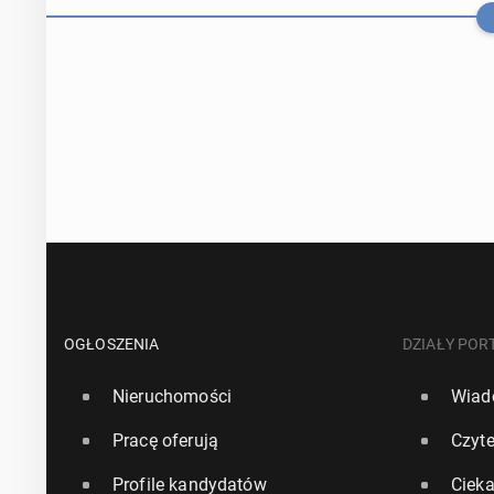
Ponad połowa 
oby­wa­te­li u
OGŁOSZENIA
DZIAŁY POR
Nieruchomości
Wiad
4 marca, 16:00
Pracę oferują
Czyte
Ogromna liczba
Profile kandydatów
Ciek