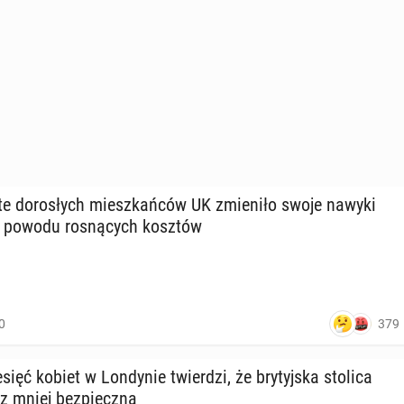
te do­ro­słych miesz­kań­ców UK zmie­ni­ło swoje nawyki
 z powodu ro­sną­cych kosztów
379
0
sięć kobiet w Lon­dy­nie twier­dzi, że bry­tyj­ska stolica
az mniej bez­piecz­na