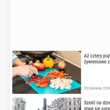
Aż cztery pią
ży­wie­nio­we
25 czerwca, 15:3
Sześć na dzie­
staje się cor