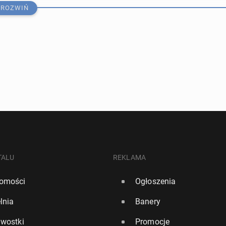
ROZWIŃ
człon­ków Reform UK popiera de­por­ta­cję nie­bia­łych
ro­dzo­nych za granicą
TALU
REKLAMA
omości
Ogłoszenia
lnia
Banery
 Lon­dyń­czy­ków za­gło­su­je tak­tycz­nie, aby Farage nie
awostki
Promocje