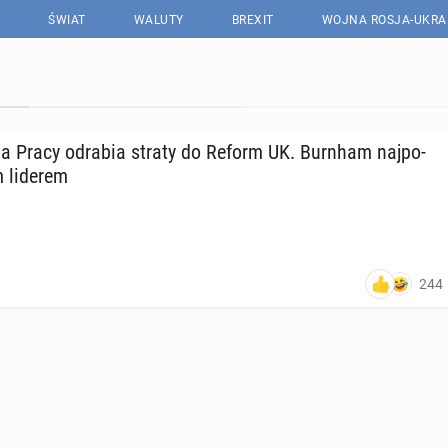
ŚWIAT
WALUTY
BREXIT
WOJNA ROSJA-UKRA
ia Pracy odrabia straty do Reform UK. Burnham naj­po­
ym liderem
244