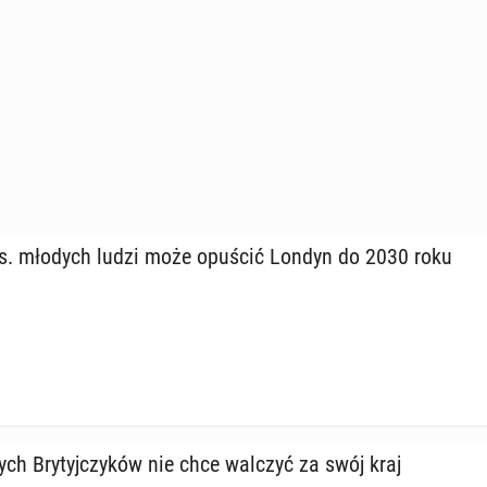
s. młodych ludzi może opuścić Londyn do 2030 roku
h Bry­tyj­czy­ków nie chce walczyć za swój kraj