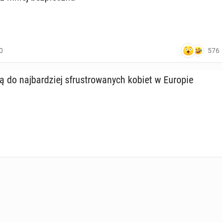
576
0
eżą do naj­bar­dziej sfru­stro­wa­nych kobiet w Europie