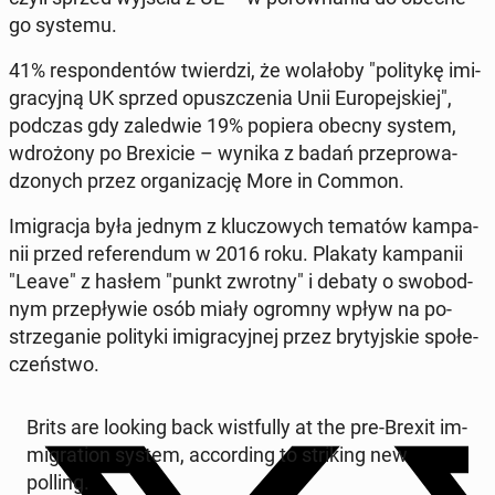
go systemu.
41% re­spon­den­tów twier­dzi, że wo­la­ło­by "po­li­ty­kę imi­
gra­cyj­ną UK sprzed opusz­cze­nia Unii Eu­ro­pej­skiej",
podczas gdy za­le­d­wie 19% popiera obecny system,
wdro­żo­ny po Bre­xi­cie – wynika z badań prze­pro­wa­
dzo­nych przez or­ga­ni­za­cję More in Common.
Imi­gra­cja była jednym z klu­czo­wych tematów kam­pa­
nii przed re­fe­ren­dum w 2016 roku. Plakaty kam­pa­nii
"Leave" z hasłem "punkt zwrotny" i debaty o swo­bod­
nym prze­pły­wie osób miały ogromny wpływ na po­
strze­ga­nie po­li­ty­ki imi­gra­cyj­nej przez bry­tyj­skie spo­łe­
czeń­stwo.
Brits are looking back wi­st­ful­ly at the pre-Brexit im­
mi­gra­tion system, ac­cor­ding to stri­king new
polling.