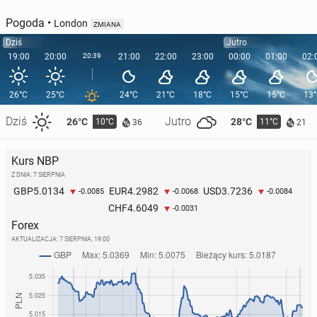
Pogoda
•
London
ZMIANA
Dziś
Jutro
19:00
20:00
20:39
21:00
22:00
23:00
00:00
01:00
02:
26°C
25°C
24°C
21°C
18°C
15°C
15°C
13
Dziś
Jutro
26°C
28°C
10°C
11°C
36
21
Kurs NBP
Z DNIA: 7 SIERPNIA
5.0134
4.2982
3.7236
GBP
EUR
USD
-0.0085
-0.0068
-0.0084
4.6049
CHF
-0.0031
Forex
AKTUALIZACJA:
7 SIERPNIA, 19:00