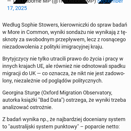
— Tris Osborne MP (@Tri­sOs­bor­neMP)
Sep­tem­ber
17, 2025
Według Sophie Stowers, kie­row­nicz­ki do spraw badań
w More in Common, wyniki sondażu nie wy­ni­ka­ją z tę­
sk­no­ty za swo­bod­nym prze­pły­wem, lecz z ro­sną­ce­go
nie­za­do­wo­le­nia z po­li­ty­ki imi­gra­cyj­nej kraju.
Bry­tyj­czy­cy nie tylko utra­ci­li prawo do życia i pracy w
innych krajach UE, ale również nie od­no­to­wa­li spadku
mi­gra­cji do UK — co oznacza, że nikt nie jest za­do­wo­
lo­ny, nie­za­leż­nie od po­glą­dów po­li­tycz­nych.
Geo­r­gi­na Sturge (Oxford Mi­gra­tion Ob­se­rva­to­ry,
autorka książki "Bad Data") ostrze­ga, że wyniki trzeba
ana­li­zo­wać ostroż­nie.
Z badań wynika np., że naj­bar­dziej do­ce­nia­ny system
to "au­stra­lij­ski system punk­to­wy" – po­par­cie netto: