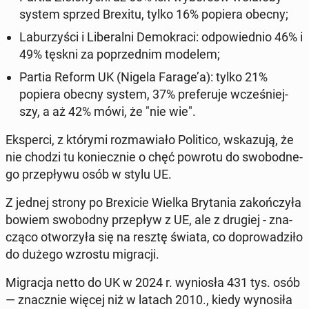
system sprzed Brexitu, tylko 16% popiera obecny;
La­bu­rzy­ści i Li­be­ral­ni De­mo­kra­ci: od­po­wied­nio 46% i
49% tęskni za po­przed­nim modelem;
Partia Reform UK (Nigela Farage’a): tylko 21%
popiera obecny system, 37% pre­fe­ru­je wcze­śniej­
szy, a aż 42% mówi, że "nie wie".
Eks­per­ci, z którymi roz­ma­wia­ło Po­li­ti­co, wska­zu­ją, że
nie chodzi tu ko­niecz­nie o chęć powrotu do swo­bod­ne­
go prze­pły­wu osób w stylu UE.
Z jednej strony po Bre­xi­cie Wielka Bry­ta­nia za­koń­czy­ła
bowiem swo­bod­ny prze­pływ z UE, ale z drugiej - zna­
czą­co otwo­rzy­ła się na resztę świata, co do­pro­wa­dzi­ło
do dużego wzrostu mi­gra­cji.
Mi­gra­cja netto do UK w 2024 r. wy­nio­sła 431 tys. osób
— znacz­nie więcej niż w latach 2010., kiedy wy­no­si­ła