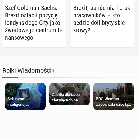
Szef Goldman Sachs:
Brexit, pan­de­mia i brak
Brexit osłabił pozycję
pra­cow­ni­ków – kto
lon­dyń­skie­go City jako
będzie doił bry­tyj­skie
świa­to­we­go centrum fi­
krowy?
nan­so­we­go
›
Rolki Wiadomości
Zasiłki dla osób
Sztuczna
BBC Weather
cierpiących na
inteligencja
zapowiada szóstą
schorzenia
próbowała oszukać
falę upałów w
psychiczne
człowieka
Londynie