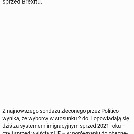
sprzed Brexitu.
Z naj­now­sze­go sondażu zle­co­ne­go przez Po­li­ti­co
wynika, że wyborcy w sto­sun­ku 2 do 1 opo­wia­da­ją się
dziś za sys­te­mem imi­gra­cyj­nym sprzed 2021 roku –
czyli sprzed wyjścia z UE – w po­rów­na­niu do obec­ne­