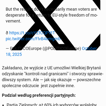
But the results don’t ne­ces­sa­ri­ly mean voters are
de­spe­ra­te for a return to EU-style freedom of mo­
ve­ment.
ð
https://t.co/cYZf­CQPVtT
pic.twitter.com/FlvB4emgmb
— PO­LI­TI­CO­Eu­ro­pe (@PO­LI­TI­CO­Eu­ro­pe)
October
18, 2025
Za­kła­da­no, że wyjście z UE umoż­li­wi Wiel­kiej Bry­ta­nii
od­zy­ska­nie "kon­tro­li nad gra­ni­ca­mi" i stworzy spra­wie­
dliw­szy system. Ale — jak się okazuje — po­wszech­ne
spo­łecz­ne od­czu­cie jest zu­peł­nie inne.
Podział według pre­fe­ren­cji par­tyj­nych:
Partia Zie­lo­nych: aż 60% ich wy­bor­ców wo­la­ło­by