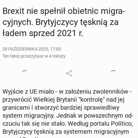
Brexit nie spełnił obiet­nic mi­gra­
cyj­nych. Bry­tyj­czy­cy tęsknią za
ładem sprzed 2021 r.
20 PAŹDZIERNIKA 2025, 17:00
Ten tekst przeczytasz w 4 minuty
Wyjście z UE miało - w za­ło­że­niu zwo­len­ni­ków -
przy­wró­cić Wiel­kiej Bry­ta­nii "kon­tro­lę" nad jej
gra­ni­ca­mi i stwo­rzyć bar­dziej spra­wie­dli­wy
system mi­gra­cyj­ny. Jednak w po­wszech­nym od­
czu­ciu tak się nie stało. Według portalu Po­li­ti­co,
Bry­tyj­czy­cy tęsknią za sys­te­mem mi­gra­cyj­nym