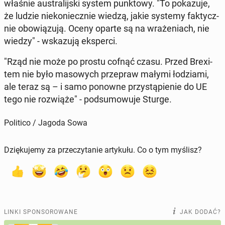
właśnie au­stra­lij­ski system punk­to­wy. "To po­ka­zu­je,
że ludzie nie­ko­niecz­nie wiedzą, jakie systemy fak­tycz­
nie obo­wią­zu­ją. Oceny oparte są na wra­że­niach, nie
wiedzy" - wska­zu­ją eks­per­ci.
"Rząd nie może po prostu cofnąć czasu. Przed Bre­xi­
tem nie było ma­so­wych prze­praw małymi ło­dzia­mi,
ale teraz są – i samo ponowne przy­stą­pie­nie do UE
tego nie roz­wią­że" - pod­su­mo­wu­je Sturge.
Politico / Jagoda Sowa
Dziękujemy za przeczytanie artykułu. Co o tym myślisz?
LINKI SPONSOROWANE
JAK DODAĆ?