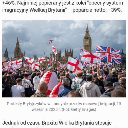
+46%. Naj­mniej po­pie­ra­ny jest z kolei "obecny system
imi­gra­cyj­ny Wiel­kiej Bry­ta­nii" – po­par­cie netto: –39%.
Pro­te­sty Bry­tyj­czy­ków w Lon­dy­nie przeciw masowej imi­gra­cji, 13
wrze­śnia 2025 r. (Fot. Getty Images)
Jednak od czasu Brexitu Wielka Bry­ta­nia stosuje