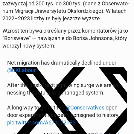
za­zwy­czaj od 200 tys. do 300 tys. (dane z Ob­ser­wa­to­
rium Mi­gra­cji Uni­wer­sy­te­tu Oks­fordz­kie­go). W latach
2022–2023 liczby te były jeszcze wyższe.
Wzrost ten bywa okre­śla­ny przez ko­men­ta­to­rów jako
"Bo­ri­swa­ve" — na­wią­za­nie do Borisa John­so­na, który
wdrożył nowy system.
Net mi­gra­tion has dra­ma­ti­cal­ly dec­li­ned under
@UKLa­bo­ur
After the post-Brexit right wing surge we are wit­
nes­sing the return to a managed system.
A long way to go but the
@Con­se­rva­ti­ves
open
door expe­ri­ment has been con­si­gned to history.
pic.twitter.com/A67nL721R2