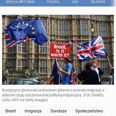
WIELKA BRYTANIA
POLSKA
USA
IRLANDIA
Brytyjczycy głosowali za Brexitem głównie z powodu imigracji, a
obecnie czują rozczarowanie polityką imigracyjną. (Fot. DANIEL
LEAL/AFP via Getty Images)
Brexit
Imigracja
Sondaże
Społeczeństwo