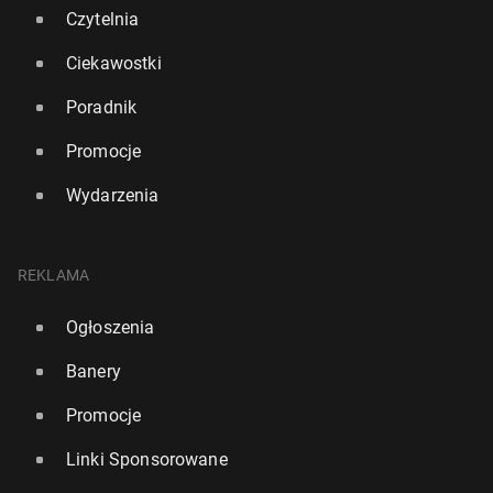
Czytelnia
Ciekawostki
Poradnik
Promocje
Wydarzenia
REKLAMA
Premier Starmer: Je­ste­śmy z Ukrainą, to Putin prze­
szko­dą w drodze do pokoju
Ogłoszenia
24 lutego, 15:00
Banery
Promocje
Linki Sponsorowane