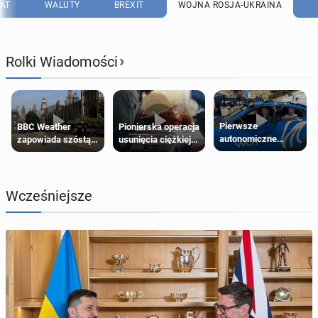
AT
WALUTY
BREXIT
WOJNA ROSJA-UKRAINA
›
Rolki Wiadomości
Pierwsze
Pionierska operacja
BBC Weather
autonomiczne
usunięcia ciężkiej
zapowiada szóstą
Ubery pojawią się
wady wrodzonej
falę upałów w
w Londynie jeszcze
płodu w łonie matki
Londynie
tego lata
Wcześniejsze