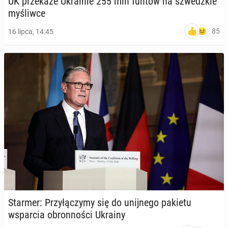
UK prze­ka­że Ukra­inie 255 mln funtów na szwedz­kie
my­śliw­ce
85
16 lipca, 14:45
Starmer: Przy­łą­czy­my się do unij­ne­go pakietu
wspar­cia obron­no­ści Ukrainy