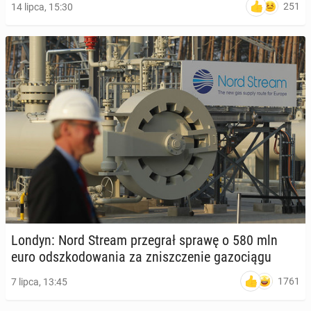
251
14 lipca, 15:30
Londyn: Nord Stream prze­grał sprawę o 580 mln
euro od­szko­do­wa­nia za znisz­cze­nie ga­zo­cią­gu
1761
7 lipca, 13:45