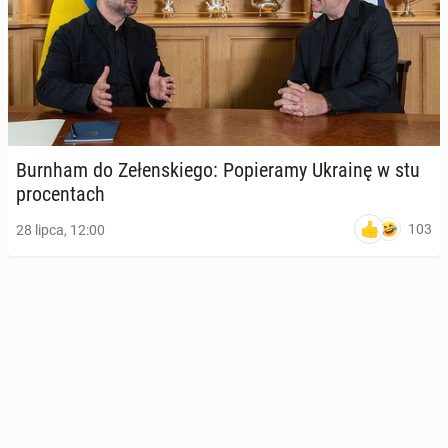
Burnham do Ze­łen­skie­go: Po­pie­ra­my Ukrainę w stu
pro­cen­tach
103
28 lipca, 12:00