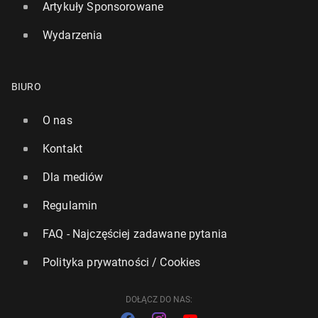
Artykuły Sponsorowane
Wydarzenia
BIURO
O nas
Johnson: Londyn i so­jusz­ni­cy powinni wysłać na
Kontakt
Ukrainę siły nie­bo­jo­we
23 lutego, 11:15
Dla mediów
Regulamin
FAQ - Najczęściej zadawane pytania
Polityka prywatności / Cookies
DOŁĄCZ DO NAS: