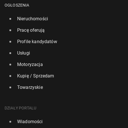
OGŁOSZENIA
Nieruchomości
Pracę oferują
Profile kandydatów
Usługi
Motoryzacja
Kupię / Sprzedam
Towarzyskie
Szef bry­tyj­skiej armii: Wielka Bry­ta­nia na nie­uchron­
nym kursie ko­li­zyj­nym z Rosją
25 lutego, 17:00
DZIAŁY PORTALU
Wiadomości