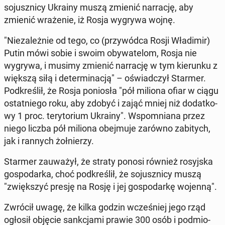
so­jusz­ni­cy Ukrainy muszą zmienić nar­ra­cję, aby
zmienić wra­że­nie, iż Rosja wygrywa wojnę.
"Nie­za­leż­nie od tego, co (przy­wód­ca Rosji Wła­di­mir)
Putin mówi sobie i swoim oby­wa­te­lom, Rosja nie
wygrywa, i musimy zmienić nar­ra­cję w tym kie­run­ku z
większą siłą i de­ter­mi­na­cją" – oświad­czył Starmer.
Pod­kre­ślił, że Rosja po­nio­sła "pół miliona ofiar w ciągu
ostat­nie­go roku, aby zdobyć i zająć mniej niż do­dat­ko­
wy 1 proc. te­ry­to­rium Ukrainy". Wspo­mnia­na przez
niego liczba pół miliona obej­mu­je zarówno za­bi­tych,
jak i rannych żoł­nie­rzy.
Starmer za­uwa­żył, że straty ponosi również ro­syj­ska
go­spo­dar­ka, choć pod­kre­ślił, że so­jusz­ni­cy muszą
"zwięk­szyć presję na Rosję i jej go­spo­dar­kę wojenną".
Zwrócił uwagę, że kilka godzin wcze­śniej jego rząd
ogłosił objęcie sank­cja­mi prawie 300 osób i pod­mio­