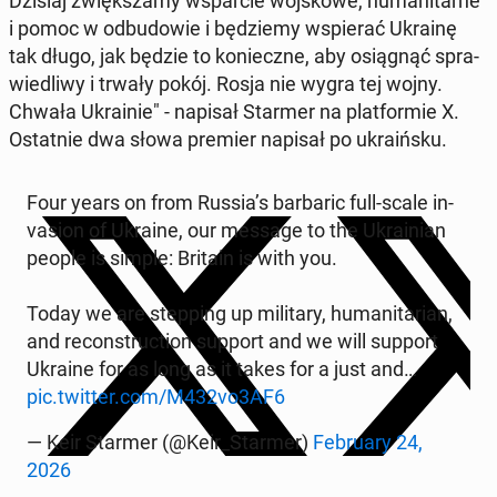
Dzisiaj zwięk­sza­my wspar­cie woj­sko­we, hu­ma­ni­tar­ne
i pomoc w od­bu­do­wie i bę­dzie­my wspie­rać Ukrainę
tak długo, jak będzie to ko­niecz­ne, aby osią­gnąć spra­
wie­dli­wy i trwały pokój. Rosja nie wygra tej wojny.
Chwała Ukra­inie" - napisał Starmer na plat­for­mie X.
Ostat­nie dwa słowa premier napisał po ukra­iń­sku.
Four years on from Russia’s bar­ba­ric full-scale in­
va­sion of Ukraine, our message to the Ukra­inian
people is simple: Britain is with you.
Today we are step­ping up mi­li­ta­ry, hu­ma­ni­ta­rian,
and re­con­struc­tion support and we will support
Ukraine for as long as it takes for a just and…
pic.twitter.com/M432vo3AF6
— Keir Starmer (@Keir_Starmer)
Fe­bru­ary 24,
2026