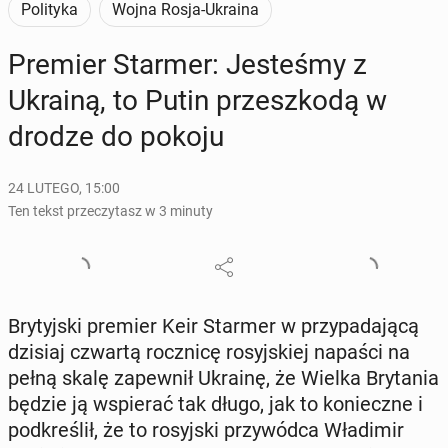
Polityka
Wojna Rosja-Ukraina
Premier Starmer: Je­ste­śmy z
Ukrainą, to Putin prze­szko­dą w
drodze do pokoju
24 LUTEGO, 15:00
Ten tekst przeczytasz w 3 minuty
Bry­tyj­ski premier Keir Starmer w przy­pa­da­ją­cą
dzisiaj czwartą rocz­ni­cę ro­syj­skiej napaści na
pełną skalę za­pew­nił Ukrainę, że Wielka Bry­ta­nia
będzie ją wspie­rać tak długo, jak to ko­niecz­ne i
pod­kre­ślił, że to ro­syj­ski przy­wód­ca Wła­di­mir