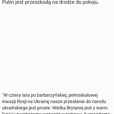
Putin jest prze­szko­dą na drodze do pokoju.
"W cztery lata po bar­ba­rzyń­skiej, peł­no­ska­lo­wej
inwazji Rosji na Ukrainę nasze prze­sła­nie do narodu
ukra­iń­skie­go jest proste: Wielka Bry­ta­nia jest z wami.