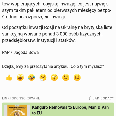
tów wspie­ra­ją­cych ro­syj­ską inwazję, co jest naj­więk­
szym takim pa­kie­tem od pierw­szych mie­się­cy bez­po­
śred­nio po roz­po­czę­ciu inwazji.
Od po­cząt­ku inwazji Rosji na Ukrainę na bry­tyj­ską listę
sank­cyj­ną wpisano ponad 3 000 osób fi­zycz­nych,
przed­się­biorstw, in­sty­tu­cji i statków.
PAP / Jagoda Sowa
Dziękujemy za przeczytanie artykułu. Co o tym myślisz?
LINKI SPONSOROWANE
JAK DODAĆ?
Kanguro Removals to Europe, Man & Van
to EU