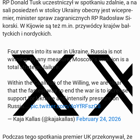
RP Donald Tusk uczest­ni­czył w spo­tka­niu zdalnie, a na
sali po­sie­dzeń w stolicy Ukrainy obecny jest wi­ce­pre­
mier, mi­ni­ster spraw za­gra­nicz­nych RP Ra­do­sław Si­
kor­ski. W Kijowie są też m.in. przy­wód­cy krajów bał­
tyc­kich i nor­dyc­kich.
Four years into its war in Ukraine, Russia is not
winning. By any measure, Moscow’s in­va­sion is a
total stra­te­gic failure.
Within the Co­ali­tion of the Willing, we are clear
that the fastest way to end the war is to in­cre­ase
support for Ukraine and in­ten­si­fy pres­su­re on
Russia.…
pic.twitter.com/4oY­fR­FszC8
— Kaja Kallas (@ka­ja­kal­las)
Fe­bru­ary 24, 2026
Podczas tego spo­tka­nia premier UK prze­ko­ny­wał, że