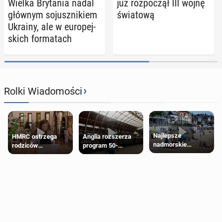
Wielka Bry­ta­nia nadal
już roz­po­czął III wojnę
głównym so­jusz­ni­kiem
świa­to­wą
Ukrainy, ale w eu­ro­pej­
skich for­ma­tach
›
Rolki Wiadomości
Najlepsze
HMRC ostrzega
Anglia rozszerza
nadmorskie
rodziców
program 50-
miasteczko blisko
pobierających Child
procentowych
Londynu
Benefit. Mogą być
zniżek kolejowych
zobowiązani do
na 18-latków
zwrotu zasiłku