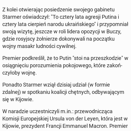
Z kolei otwie­ra­jąc po­sie­dze­nie swojego ga­bi­ne­tu
Starmer oświad­czył: "To cztery lata agresji Putina i
cztery lata cier­pień narodu ukra­iń­skie­go" i przy­po­mniał
swoją wizytę, jeszcze w roli lidera opo­zy­cji w Buczy,
gdzie ro­syj­scy żoł­nie­rze do­ko­ny­wa­li na po­cząt­ku
wojny masakr lud­no­ści cy­wil­nej.
Premier pod­kre­ślił, że to Putin "stoi na prze­szko­dzie" w
osią­gnię­ciu po­ro­zu­mie­nia po­ko­jo­we­go, które za­koń­
czy­ło­by wojnę.
Ponadto Starmer wziął dzisiaj udział (w formie
zdalnej) w spo­tka­niu ko­ali­cji chęt­nych, od­by­wa­ją­cym
się w Kijowie.
W na­ra­dzie uczest­ni­czy­li m.in.: prze­wod­ni­czą­ca
Komisji Eu­ro­pej­skiej Ursula von der Leyen, która jest w
Kijowie, pre­zy­dent Francji Em­ma­nu­el Macron. Premier