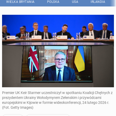
WIELKA BRYTANIA
POLSKA
USA
IRLANDIA
Premier UK Keir Starmer uczestniczył w spotkaniu Koalicji Chętnych z
prezydentem Ukrainy Wołodymyrem Zełenskim i przywódcami
europejskimi w Kijowie w formie wideokonferencji, 24 lutego 2026 r.
(Fot. Getty Images)