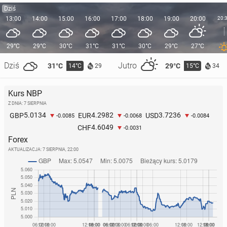
Dziś
13:00
14:00
15:00
16:00
17:00
18:00
19:00
20:00
20:
29°C
29°C
30°C
31°C
31°C
30°C
29°C
27°C
Dziś
Jutro
31°C
29°C
14°C
15°C
29
34
Kurs NBP
Z DNIA: 7 SIERPNIA
5.0134
4.2982
3.7236
GBP
EUR
USD
-0.0085
-0.0068
-0.0084
4.6049
CHF
-0.0031
Forex
AKTUALIZACJA:
7 SIERPNIA, 22:00