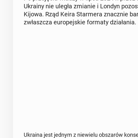
Ukrainy nie uległa zmianie i Londyn po­zo­st
Kijowa. Rząd Keira Star­me­ra znacz­nie bar­
zwłasz­cza eu­ro­pej­skie formaty dzia­ła­nia.
Ukraina jest jednym z nie­wie­lu ob­sza­rów kon­sen­