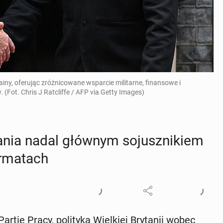
iny, oferując zróżnicowane wsparcie militarne, finansowe i
 (Fot. Chris J Ratcliffe / AFP via Getty Images)
a­nia nadal głównym so­jusz­ni­kiem
r­ma­tach
rtię Pracy, po­li­ty­ka Wiel­kiej Bry­ta­nii wobec