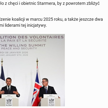
 z chęci i obiet­nic Star­me­ra, by z po­wro­tem zbliżyć
e­dze­nie ko­ali­cji w marcu 2025 roku, a także jeszcze dwa
i­de­ra­mi tej ini­cja­ty­wy.