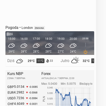
Pogoda
•
London
ZMIANA
Dziś
15:00
16:00
17:00
18:00
19:00
20:00
20:38
21:00
29°C
28°C
28°C
28°C
27°C
24°C
23°C
Dziś
Jutro
29°C
32°C
11°C
15°C
33
Kurs NBP
Forex
Z DNIA: 7 SIERPNIA
AKTUALIZACJA:
7 SIERPNIA, 22:00
5.0134
GBP
-0.0085
4.2982
EUR
-0.0068
3.7236
USD
-0.0084
4.6049
CHF
-0.0031