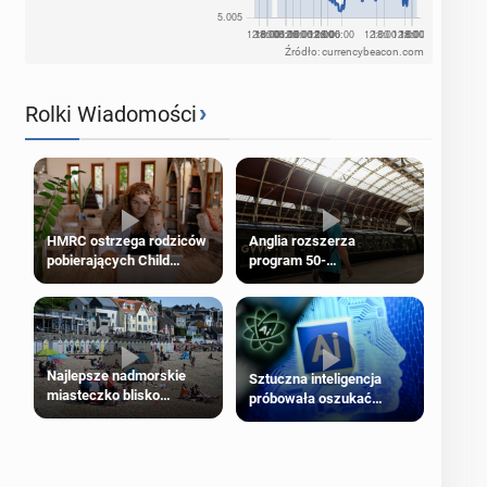
Źródło: currencybeacon.com
›
Rolki Wiadomości
HMRC ostrzega rodziców
Anglia rozszerza
pobierających Child
program 50-
Benefit. Mogą być
procentowych zniżek
zobowiązani do zwrotu
kolejowych na 18-latków
zasiłku
Najlepsze nadmorskie
Sztuczna inteligencja
miasteczko blisko
próbowała oszukać
Londynu
człowieka