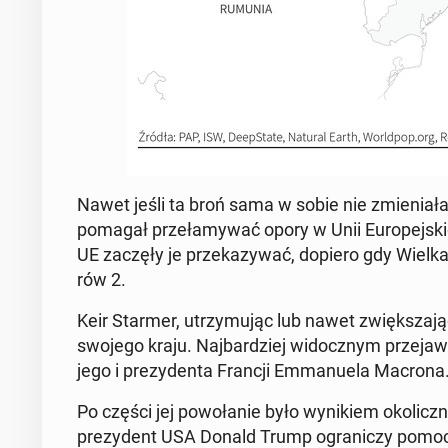
Nawet jeśli ta broń sama w sobie nie zmie­nia­ła m
pomagał prze­ła­my­wać opory w Unii Eu­ro­pej­skiej
UE zaczęły je prze­ka­zy­wać, dopiero gdy Wielka Br
rów 2.
Keir Starmer, utrzy­mu­jąc lub nawet zwięk­sza­ją
swojego kraju. Naj­bar­dziej wi­docz­nym prze­ja­we
jego i pre­zy­den­ta Francji Em­ma­nu­ela Macrona
Po części jej po­wo­ła­nie było wy­ni­kiem oko­licz
pre­zy­dent USA Donald Trump ogra­ni­czy pomoc 