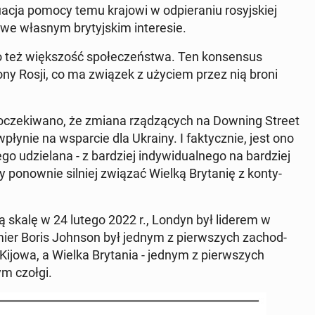
­nu­acja pomocy temu krajowi w od­pie­ra­niu ro­syj­skiej
 we własnym bry­tyj­skim in­te­re­sie.
o też więk­szość spo­łe­czeń­stwa. Ten kon­sen­sus
trony Rosji, co ma związek z użyciem przez nią broni
cze­ki­wa­no, że zmiana rzą­dzą­cych na Downing Street
 wpłynie na wspar­cie dla Ukrainy. I fak­tycz­nie, jest ono
o udzie­la­na - z bar­dziej in­dy­wi­du­al­ne­go na bar­dziej
y po­now­nie silniej związać Wielką Bry­ta­nię z kon­ty­
łną skalę w 24 lutego 2022 r., Londyn był liderem w
emier Boris Johnson był jednym z pierw­szych za­chod­
do Kijowa, a Wielka Bry­ta­nia - jednym z pierw­szych
ym czołgi.