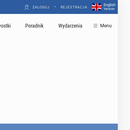
English
•
ZALOGUJ
REJESTRACJA
Version
ostki
Poradnik
Wydarzenia
Menu