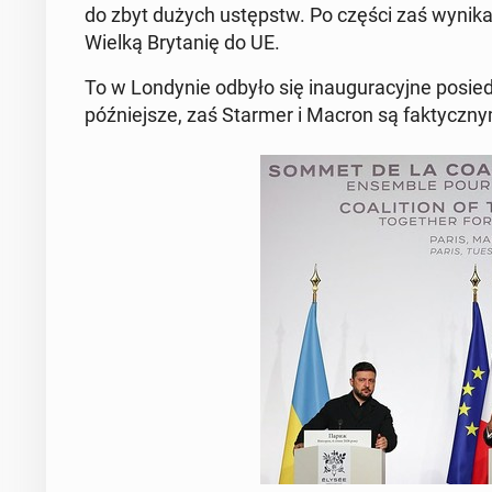
do zbyt dużych ustępstw. Po części zaś wy­ni­ka­ło
Wielką Bry­ta­nię do UE.
To w Lon­dy­nie odbyło się in­au­gu­ra­cyj­ne po­si
póź­niej­sze, zaś Starmer i Macron są fak­tycz­ny­mi l