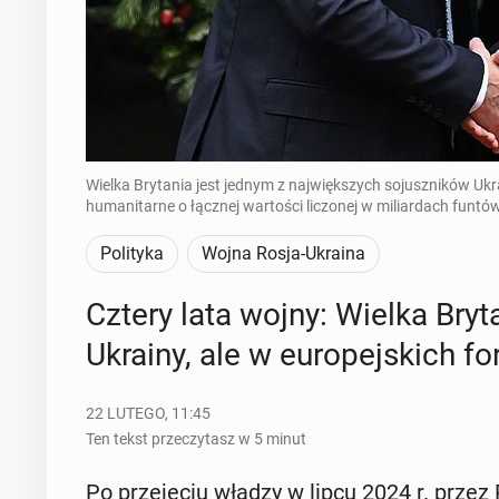
Wielka Brytania jest jednym z największych sojuszników Ukra
humanitarne o łącznej wartości liczonej w miliardach funtów.
Polityka
Wojna Rosja-Ukraina
Cztery lata wojny: Wielka Bry­t
Ukrainy, ale w eu­ro­pej­skich fo
22 LUTEGO, 11:45
Ten tekst przeczytasz w 5 minut
Po prze­ję­ciu władzy w lipcu 2024 r. przez Pa