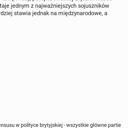
a­je jednym z naj­waż­niej­szych so­jusz­ni­ków
dziej stawia jednak na mię­dzy­na­ro­do­we, a
su­su w po­li­ty­ce bry­tyj­skiej - wszyst­kie główne partie