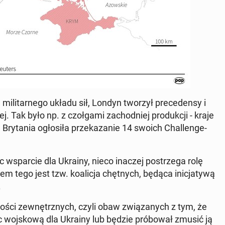
i­li­tar­ne­go układu sił, Londyn tworzył pre­ce­den­sy i
. Tak było np. z czoł­ga­mi za­chod­niej pro­duk­cji - kraje
y­ta­nia ogło­si­ła prze­ka­za­nie 14 swoich Chal­len­ge­
c wspar­cie dla Ukrainy, nieco inaczej po­strze­ga rolę
m tego jest tzw. ko­ali­cja chęt­nych, będąca ini­cja­ty­wą
.
­no­ści ze­wnętrz­nych, czyli obaw zwią­za­nych z tym, że
woj­sko­wą dla Ukrainy lub będzie pró­bo­wał zmusić ją