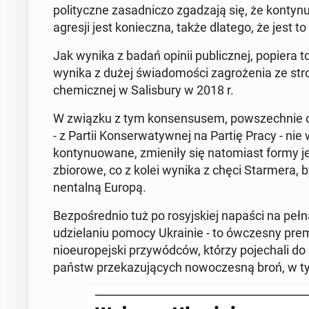
po­li­tycz­ne za­sad­ni­czo zga­dza­ją się, że kon­ty
agresji jest ko­niecz­na, także dlatego, że jest to
Jak wynika z badań opinii pu­blicz­nej, popiera t
wynika z dużej świa­do­mo­ści za­gro­że­nia ze s
che­micz­nej w Sa­lis­bu­ry w 2018 r.
W związku z tym kon­sen­su­sem, po­wszech­nie o
- z Partii Kon­ser­wa­tyw­nej na Partię Pracy - nie
kon­ty­nu­owa­ne, zmie­ni­ły się na­to­miast formy jeg
zbio­ro­we, co z kolei wynika z chęci Star­me­ra, b
nen­tal­ną Europą.
Bez­po­śred­nio tuż po ro­syj­skiej napaści na pe
udzie­la­niu pomocy Ukra­inie - to ów­cze­sny pr
nio­eu­ro­pej­ski przy­wód­ców, którzy po­je­cha­li 
państw prze­ka­zu­ją­cych no­wo­cze­sną broń, w t