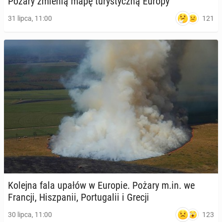
Pożary zmienią mapę tu­ry­stycz­ną Europy
121
31 lipca, 11:00
Kolejna fala upałów w Europie. Pożary m.in. we
Francji, Hisz­pa­nii, Por­tu­ga­lii i Grecji
123
30 lipca, 11:00