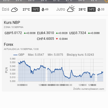
25°C
25°C
26°C
26°C
27°C
27°C
24°C
22°C
Dziś
Jutro
27°C
28°C
16°C
14°C
49
33
Kurs NBP
Włochy: Nad­cho­dzi bardzo trudny tydzień z tem­pe­
Z DNIA: 10 SIERPNIA
ra­tu­ra­mi powyżej 40 stopni
5.0172
4.3010
3.7324
GBP
EUR
USD
+0.0038
+0.0028
+0.0088
4.6005
CHF
87
13 lipca, 09:00
-0.0044
Forex
AKTUALIZACJA:
10 SIERPNIA, 13:30
Źródło: currencybeacon.com