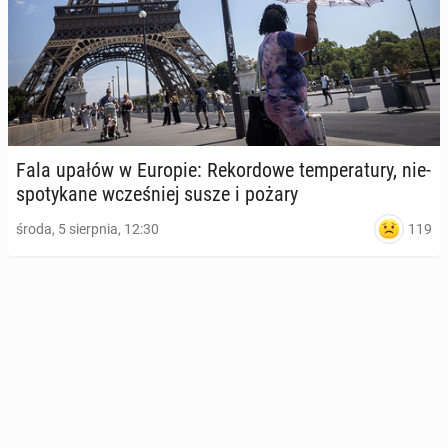
Fala upałów w Europie: Re­kor­do­we tem­pe­ra­tu­ry, nie­
spo­ty­ka­ne wcze­śniej susze i pożary
119
środa, 5 sierpnia, 12:30