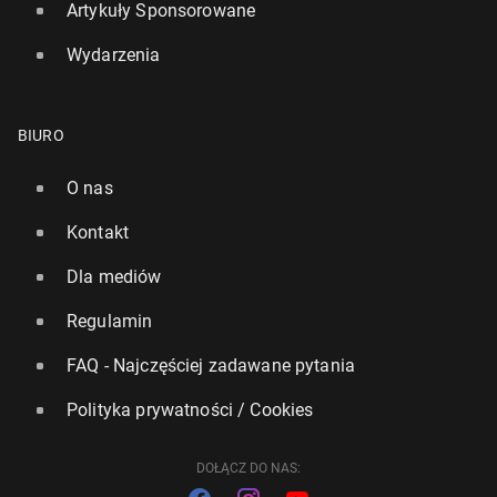
Artykuły Sponsorowane
Wydarzenia
BIURO
O nas
Kontakt
Silne El Nino może za­kłó­cić świa­to­we rynki rolne.
Europa uniknie więk­szych strat w plonach
Dla mediów
139
7 lipca, 13:00
Regulamin
FAQ - Najczęściej zadawane pytania
Polityka prywatności / Cookies
DOŁĄCZ DO NAS: