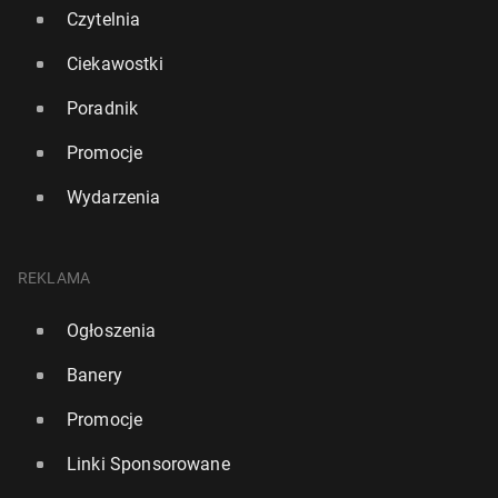
Czytelnia
Ciekawostki
Poradnik
Promocje
Wydarzenia
REKLAMA
Hisz­pa­nia: Re­kor­do­wa dzienna tem­pe­ra­tu­ra w Bar­
Ogłoszenia
ce­lo­nie. W nocy też padł rekord
Banery
6683
9 lipca, 11:00
Promocje
Linki Sponsorowane