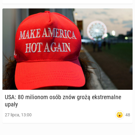
USA: 80 mi­lio­nom osób znów grożą eks­tre­mal­ne
upały
48
27 lipca, 13:00