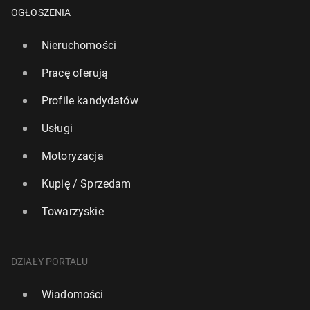
OGŁOSZENIA
Nieruchomości
Pracę oferują
Profile kandydatów
Usługi
Motoryzacja
Kupię / Sprzedam
Towarzyskie
Włochy: Nad­cho­dzi trzecia fala upałów z tem­pe­ra­tu­
ra­mi do 45 stopni
DZIAŁY PORTALU
123
10 lipca, 11:00
Wiadomości